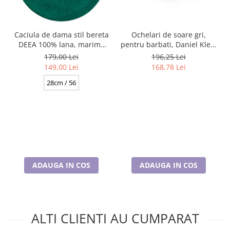
Caciula de dama stil bereta
Ochelari de soare gri,
DEEA 100% lana, marime
pentru barbati, Daniel Klein
universala BA25.01. 630
Sunglasses, DK3268-2
179,00 Lei
196,25 Lei
verde made Polonia
149,00 Lei
168,78 Lei
28cm / 56
ADAUGA IN COS
ADAUGA IN COS
ALTI CLIENTI AU CUMPARAT