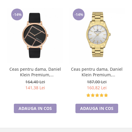
-14%
-14%
Ceas pentru dama, Daniel
Ceas pentru dama, Daniel
Klein Premium,
Klein Premium,
DK.1.13057.3
DK.1.13340.3
164,40 Lei
187,00 Lei
141,38 Lei
160,82 Lei
ADAUGA IN COS
ADAUGA IN COS