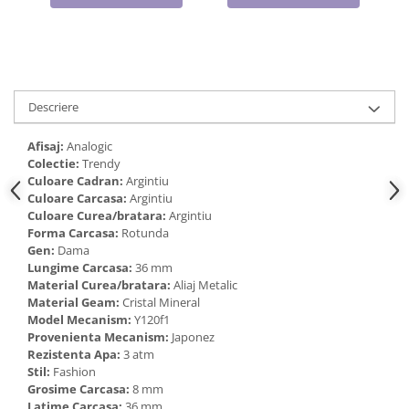
Cadouri pentru Doctori
Cadouri pentru Sfânta Maria
Martisoare
Descriere
Afisaj:
Analogic
Colectie:
Trendy
Culoare Cadran:
Argintiu
Culoare Carcasa:
Argintiu
Culoare Curea/bratara:
Argintiu
Forma Carcasa:
Rotunda
Gen:
Dama
Lungime Carcasa:
36 mm
Material Curea/bratara:
Aliaj Metalic
Material Geam:
Cristal Mineral
Model Mecanism:
Y120f1
Provenienta Mecanism:
Japonez
Rezistenta Apa:
3 atm
Stil:
Fashion
Grosime Carcasa:
8 mm
Latime Carcasa:
36 mm