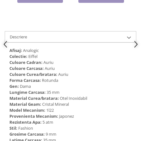
Cadouri pentru Doctori
Cadouri pentru Sfânta Maria
Martisoare
Descriere
Afisaj:
Analogic
Colectie:
Eiffel
Culoare Cadran:
Auriu
Culoare Carcasa:
Auriu
Culoare Curea/bratara:
Auriu
Forma Carcasa:
Rotunda
Gen:
Dama
Lungime Carcasa:
35 mm
Material Curea/bratara:
Otel Inoxidabil
Material Geam:
Cristal Mineral
Model Mecanism:
1l22
Provenienta Mecanism:
Japonez
Rezistenta Apa:
5 atm
Stil:
Fashion
Grosime Carcasa:
9 mm
Latime Carcasa:
35 mm