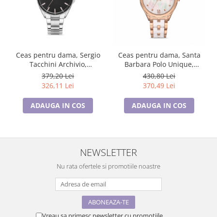
Ceas pentru dama, Sergio
Ceas pentru dama, Santa
Tacchini Archivio,
Barbara Polo Unique,
ST.1.10365.1
SB.1.10300.3
379,20 Lei
430,80 Lei
326,11 Lei
370,49 Lei
ADAUGA IN COS
ADAUGA IN COS
NEWSLETTER
Nu rata ofertele si promotiile noastre
Vreau sa primesc newsletter cu promotiile