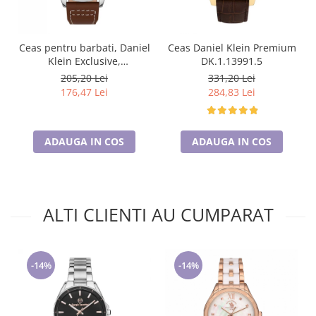
Ceas pentru barbati, Daniel
Ceas Daniel Klein Premium
Klein Exclusive,
DK.1.13991.5
DK.1.13389.2
205,20 Lei
331,20 Lei
176,47 Lei
284,83 Lei
ADAUGA IN COS
ADAUGA IN COS
ALTI CLIENTI AU CUMPARAT
-14%
-14%