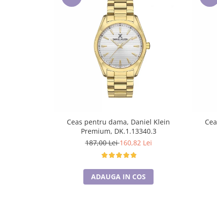
Lenjerii de pat pentru copii
Cadouri Cuplu
Fashion
Pijamale de CRACIUN
Pijamale de dama
Pijamale de barbati
Halate si capoate
Pijamale
WINTER Collection
Halate si pijamale Family
Ceas pentru dama, Daniel Klein
Cea
Premium, DK.1.13340.3
Incaltaminte
187,00 Lei
160,82 Lei
Seturi elegante femei
Umbrele
Pijamale de copii
ADAUGA IN COS
Pijamale BIG SIZE femei
Cadouri ocazii speciale
Tricouri de craciun