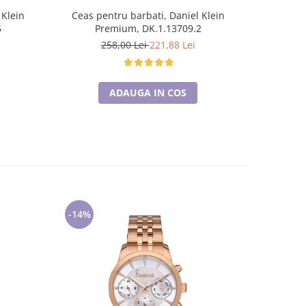
 Klein
Ceas pentru barbati, Daniel Klein
Ceas pen
5
Premium, DK.1.13709.2
Str
258,00 Lei
221,88 Lei
2
ADAUGA IN COS
-14%