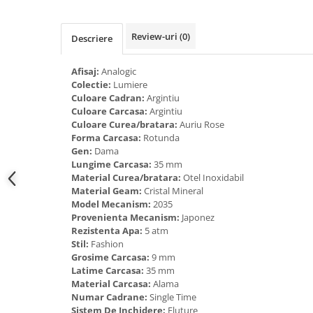
Tricouri de cuplu Valentine's Day
Valentine's Day
Review-uri
(0)
Descriere
Cadouri pentru Bunici
Cadouri pentru Nasi si Fini
Afisaj:
Analogic
Cadouri Craciun
Colectie:
Lumiere
Culoare Cadran:
Argintiu
Cadouri pentru Mama
Culoare Carcasa:
Argintiu
Cadouri pentru profesori sau absolventi
Culoare Curea/bratara:
Auriu Rose
Cadouri Back to school
Forma Carcasa:
Rotunda
Gen:
Dama
Cadouri de Paște
Lungime Carcasa:
35 mm
Cadouri Traditionale Romanesti
Material Curea/bratara:
Otel Inoxidabil
Material Geam:
Cristal Mineral
8 Martie
Model Mecanism:
2035
Cadouri pentru CUPLU El & Ea
Provenienta Mecanism:
Japonez
Cadouri Iubitori de animale
Rezistenta Apa:
5 atm
Stil:
Fashion
Cadouri GRAVIDE
Grosime Carcasa:
9 mm
Cadouri pentru sportivi
Latime Carcasa:
35 mm
Cadouri Pensionare
Material Carcasa:
Alama
Numar Cadrane:
Single Time
Cadouri Colegi, sefi sau angajati
Sistem De Inchidere:
Fluture