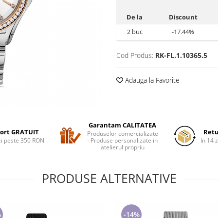
De la
Discount
2
buc
-17.44%
Cod Produs:
RK-FL.1.10365.5
Adauga la Favorite
Garantam CALITATEA
ort GRATUIT
Retu
Produselor comercializate
i peste 350 RON
- Produse personalizate in
In 14 z
atelierul propriu
PRODUSE ALTERNATIVE
%
-14%