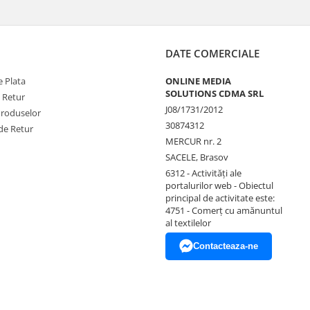
DATE COMERCIALE
 Plata
ONLINE MEDIA
SOLUTIONS CDMA SRL
e Retur
J08/1731/2012
Produselor
30874312
de Retur
MERCUR nr. 2
SACELE, Brasov
6312 - Activităţi ale
portalurilor web - Obiectul
principal de activitate este:
4751 - Comerţ cu amănuntul
al textilelor
Contacteaza-ne