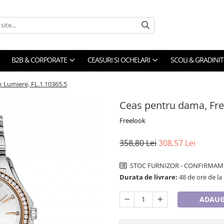
B2B & CORPORATE
CEASURI SI OCHELARI
SCOLI & GRADINIT
 Lumiere, FL.1.10365.5
Ceas pentru dama, Fre
Freelook
358,80 Lei
308,57 Lei
STOC FURNIZOR - CONFIRMAM 
Durata de livrare:
48 de ore de la
ADAUG