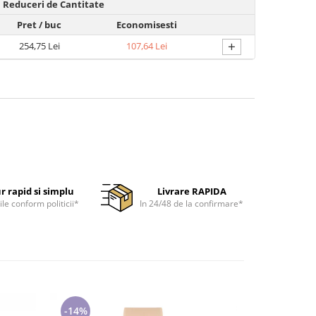
Reduceri de Cantitate
Pret
/ buc
Economisesti
+
254,75 Lei
107,64 Lei
r rapid si simplu
Livrare RAPIDA
ile conform politicii*
In 24/48 de la confirmare*
-14%