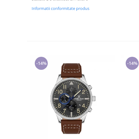
Cadouri pentru Doctori
Informatii conformitate produs
Cadouri pentru Sfânta Maria
Martisoare
-14%
-14%