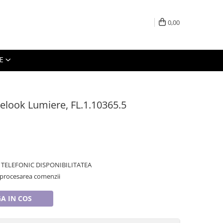
0,00
E
elook Lumiere, FL.1.10365.5
TELEFONIC DISPONIBILITATEA
 procesarea comenzii
A IN COS