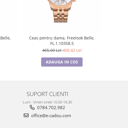
-14%
Belle,
Ceas pentru dama, Freelook Belle,
Ceas pent
FL.1.10358.5
U
465,60 Lei
400,42 Lei
3
ADAUGA IN COS
SUPORT CLIENTI
Luni - Vineri orele 10.00-16.30
0784.702.982
office@e-cadou.com