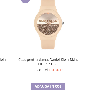
-14%
lein
Ceas pentru dama, Daniel Klein Dkln,
Ceas pentru 
DK.1.12978.3
176,40 Lei
151,70 Lei
108
ADAUGA IN COS
A