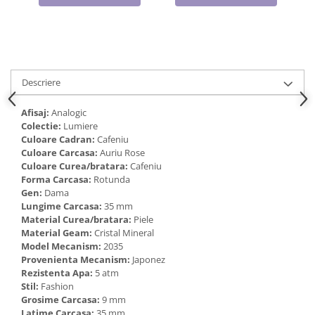
Cadouri pentru Doctori
Cadouri pentru Sfânta Maria
Martisoare
Descriere
Afisaj:
Analogic
Colectie:
Lumiere
Culoare Cadran:
Cafeniu
Culoare Carcasa:
Auriu Rose
Culoare Curea/bratara:
Cafeniu
Forma Carcasa:
Rotunda
Gen:
Dama
Lungime Carcasa:
35 mm
Material Curea/bratara:
Piele
Material Geam:
Cristal Mineral
Model Mecanism:
2035
Provenienta Mecanism:
Japonez
Rezistenta Apa:
5 atm
Stil:
Fashion
Grosime Carcasa:
9 mm
Latime Carcasa:
35 mm