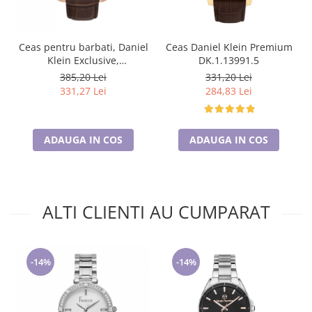
Ceas pentru barbati, Daniel
Ceas Daniel Klein Premium
Klein Exclusive,
DK.1.13991.5
DK.1.13748.5
385,20 Lei
331,20 Lei
331,27 Lei
284,83 Lei
ADAUGA IN COS
ADAUGA IN COS
ALTI CLIENTI AU CUMPARAT
-14%
-14%