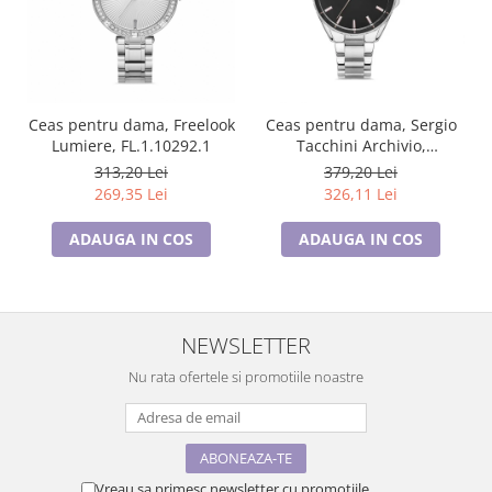
Ceas pentru dama, Freelook
Ceas pentru dama, Sergio
Lumiere, FL.1.10292.1
Tacchini Archivio,
ST.1.10365.1
313,20 Lei
379,20 Lei
269,35 Lei
326,11 Lei
ADAUGA IN COS
ADAUGA IN COS
NEWSLETTER
Nu rata ofertele si promotiile noastre
Vreau sa primesc newsletter cu promotiile