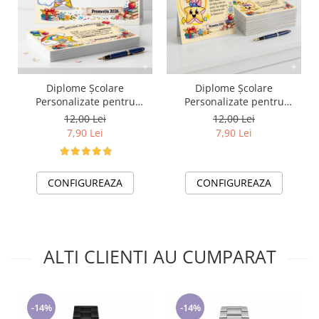
Diplome Școlare
Diplome Școlare
Personalizate pentru
Personalizate pentru
Absolventi de scoala sau
Absolventi de scoala sau
12,00 Lei
12,00 Lei
gradinita
gradinita
7,90 Lei
7,90 Lei
CONFIGUREAZA
CONFIGUREAZA
ALTI CLIENTI AU CUMPARAT
-14%
-14%