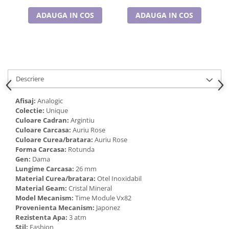
Cadouri pentru Doctori
ADAUGA IN COS
ADAUGA IN COS
Cadouri pentru Sfânta Maria
Martisoare
Descriere
Afisaj:
Analogic
Colectie:
Unique
Culoare Cadran:
Argintiu
Culoare Carcasa:
Auriu Rose
Culoare Curea/bratara:
Auriu Rose
Forma Carcasa:
Rotunda
Gen:
Dama
Lungime Carcasa:
26 mm
Material Curea/bratara:
Otel Inoxidabil
Material Geam:
Cristal Mineral
Model Mecanism:
Time Module Vx82
Provenienta Mecanism:
Japonez
Rezistenta Apa:
3 atm
Stil:
Fashion