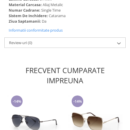
Material Carcasa:
Aliaj Metalic
Numar Cadrane:
Single Time
Sistem De Inchidere:
Catarama
Ziua Saptamanii:
Da
Informatii conformitate produs
Review-uri
(0)
FRECVENT CUMPARATE
IMPREUNA
-14%
-14%