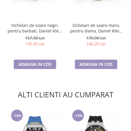
Ochelari de soare negri,
Ochelari de soare maro,
pentru barbati, Daniel Klein
pentru dama, Daniel Klein
Sunglasses, DK3262-1
Sunglasses, DK4322-2
157,50 Lei
170,00 Lei
135,45 Lei
146,20 Lei
ADAUGA IN COS
ADAUGA IN COS
ALTI CLIENTI AU CUMPARAT
-14%
-14%