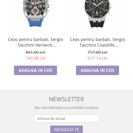
Ceas pentru barbati, Sergio
Ceas pentru barbati, Sergio
Tacchini Heritech,
Tacchini Coastlife,
ST.3.10003.2
ST.1.10447.1
861,60 Lei
717,60 Lei
740,98 Lei
617,14 Lei
ADAUGA IN COS
ADAUGA IN COS
NEWSLETTER
Nu rata ofertele si promotiile noastre