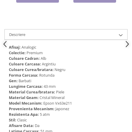
Cadouri pentru Doctori
Cadouri pentru Sfânta Maria
Martisoare
Descriere
Afisaj:
Analogic
Colectie:
Premium
Culoare Cadran:
Alb
Culoare Carcasa:
Argintiu
Culoare Curea/bratara:
Negru
Forma Carcasa:
Rotunda
Gen:
Barbati
Lungime Carcasa:
43 mm
Material Curea/bratara:
Piele
Material Geam:
Cristal Mineral
Model Mecanism:
Epson Vx63e211
Provenienta Mecanism:
Japonez
Rezistenta Apa:
5 atm
Stil:
Clasic
Afisare Data:
Da
Latime Carcasa:
51 mm