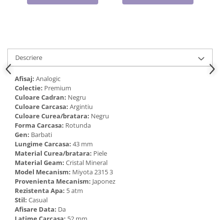
Cadouri pentru Doctori
Cadouri pentru Sfânta Maria
Martisoare
Descriere
Afisaj:
Analogic
Colectie:
Premium
Culoare Cadran:
Negru
Culoare Carcasa:
Argintiu
Culoare Curea/bratara:
Negru
Forma Carcasa:
Rotunda
Gen:
Barbati
Lungime Carcasa:
43 mm
Material Curea/bratara:
Piele
Material Geam:
Cristal Mineral
Model Mecanism:
Miyota 2315 3
Provenienta Mecanism:
Japonez
Rezistenta Apa:
5 atm
Stil:
Casual
Afisare Data:
Da
Latime Carcasa:
52 mm