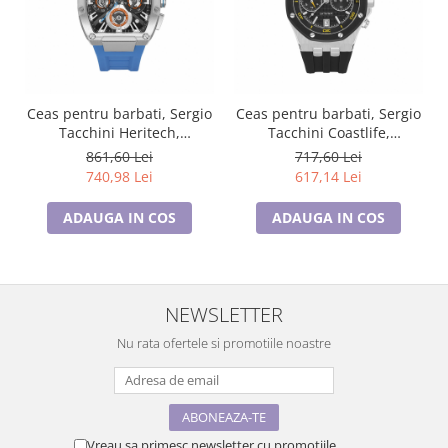
Ceas pentru barbati, Sergio
Ceas pentru barbati, Sergio
Tacchini Heritech,
Tacchini Coastlife,
ST.3.10003.2
ST.1.10447.1
861,60 Lei
717,60 Lei
740,98 Lei
617,14 Lei
ADAUGA IN COS
ADAUGA IN COS
NEWSLETTER
Nu rata ofertele si promotiile noastre
Vreau sa primesc newsletter cu promotiile