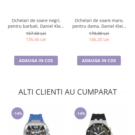
Ochelari de soare negri,
Ochelari de soare maro,
pentru barbati, Daniel Klein
pentru dama, Daniel Klein
Sunglasses, DK3262-1
Sunglasses, DK4322-2
157,50 Lei
170,00 Lei
135,45 Lei
146,20 Lei
ADAUGA IN COS
ADAUGA IN COS
ALTI CLIENTI AU CUMPARAT
-14%
-14%