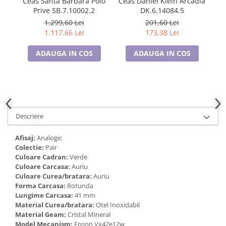
Ceas Santa Barbara Polo
Ceas Daniel Klein Arcadia
Oc
Cadouri pentru Doctori
Prive SB.7.10002.2
DK.6.14084.5
Cadouri pentru Sfânta Maria
1.299,60 Lei
201,60 Lei
Martisoare
1.117,66 Lei
173,38 Lei
ADAUGA IN COS
ADAUGA IN COS
Descriere
Afisaj:
Analogic
Colectie:
Pair
Culoare Cadran:
Verde
Culoare Carcasa:
Auriu
Culoare Curea/bratara:
Auriu
Forma Carcasa:
Rotunda
Lungime Carcasa:
41 mm
Material Curea/bratara:
Otel Inoxidabil
Material Geam:
Cristal Mineral
Model Mecanism:
Epson Vx42e12w