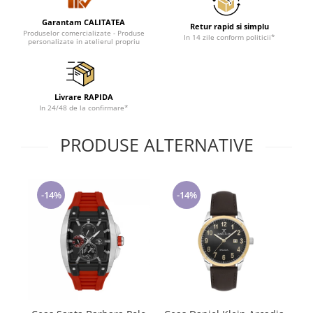
Tricouri de cuplu Valentine's Day
Garantam CALITATEA
Retur rapid si simplu
Valentine's Day
Produselor comercializate - Produse
In 14 zile conform politicii*
personalizate in atelierul propriu
Cadouri pentru Bunici
Cadouri pentru Nasi si Fini
Cadouri Craciun
Livrare RAPIDA
Cadouri pentru Mama
In 24/48 de la confirmare*
Cadouri pentru profesori sau absolventi
Cadouri Back to school
PRODUSE ALTERNATIVE
Cadouri de Paște
Cadouri Traditionale Romanesti
8 Martie
-14%
-14%
Cadouri pentru CUPLU El & Ea
Cadouri Iubitori de animale
Cadouri GRAVIDE
Cadouri pentru sportivi
Cadouri Pensionare
Cadouri Colegi, sefi sau angajati