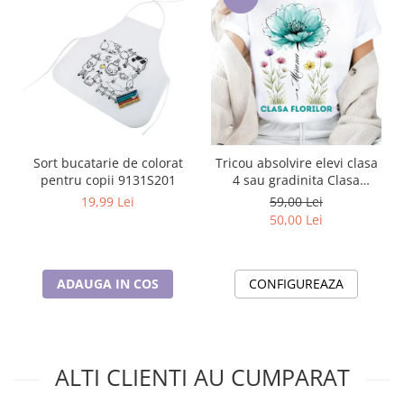
Sort bucatarie de colorat
Tricou absolvire elevi clasa
pentru copii 9131S201
4 sau gradinita Clasa
Floricelelor
19,99 Lei
59,00 Lei
50,00 Lei
ADAUGA IN COS
CONFIGUREAZA
ALTI CLIENTI AU CUMPARAT