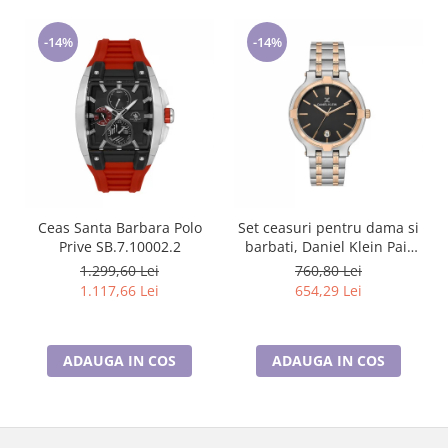
-14%
-14%
Ceas Santa Barbara Polo
Set ceasuri pentru dama si
Prive SB.7.10002.2
barbati, Daniel Klein Pair
DK.1.13908.5
1.299,60 Lei
760,80 Lei
1.117,66 Lei
654,29 Lei
ADAUGA IN COS
ADAUGA IN COS