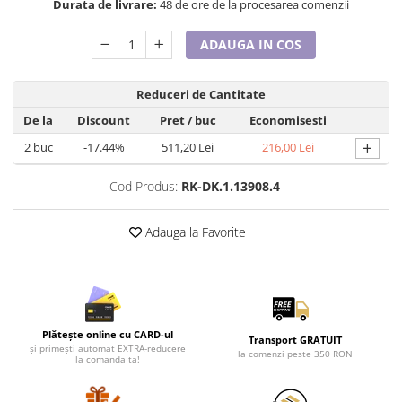
Lenjerii de pat pentru copii
Durata de livrare:
48 de ore de la procesarea comenzii
Cadouri Cuplu
ADAUGA IN COS
Fashion
Pijamale de CRACIUN
Reduceri de Cantitate
Pijamale de dama
De la
Discount
Pret
/ buc
Economisesti
Pijamale de barbati
+
2
buc
-17.44%
511,20 Lei
216,00 Lei
Halate si capoate
Pijamale
Cod Produs:
RK-DK.1.13908.4
WINTER Collection
Halate si pijamale Family
Adauga la Favorite
Incaltaminte
Seturi elegante femei
Umbrele
Pijamale de copii
Plătește online cu CARD-ul
Pijamale BIG SIZE femei
Transport GRATUIT
și primești automat EXTRA-reducere
la comenzi peste 350 RON
la comanda ta!
Cadouri ocazii speciale
Tricouri de craciun