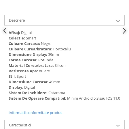
Cadouri pentru Doctori
Cadouri pentru Sfânta Maria
Martisoare
Descriere
Afisaj:
Digital
Colectie:
Smart
Culoare Carcasa:
Negru
Culoare Curea/bratara:
Portocaliu
Dimensiune Display:
39mm
Forma Carcasa:
Rotunda
Material Curea/bratara:
Silicon
Rezistenta Apa:
nu are
Stil:
Sport
Dimensiune Carcasa:
49mm
Display:
Digital
Sistem De Inchidere:
Catarama
Sistem De Operare Compatibil:
Minim Android 5.3 sau IOS 11.0
Informatii conformitate produs
Caracteristici