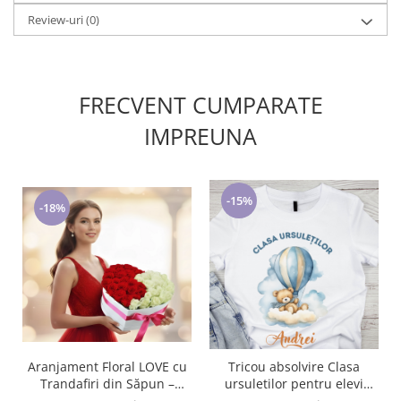
Review-uri
(0)
FRECVENT CUMPARATE
IMPREUNA
-15%
-18%
Aranjament Floral LOVE cu
Tricou absolvire Clasa
Trandafiri din Săpun –
ursuletilor pentru elevi
Cadou Elegant și Memorabil
clasa 4 sau gradinita