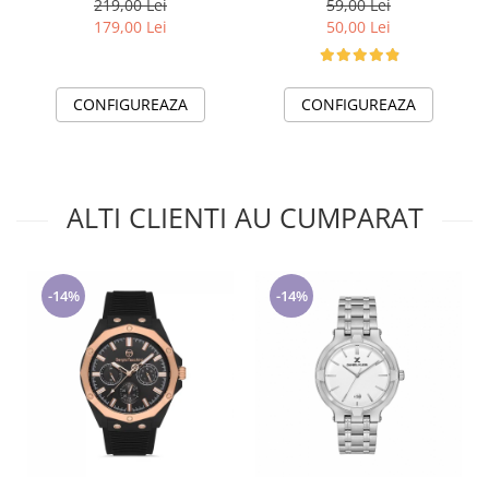
219,00 Lei
59,00 Lei
ABS1073
179,00 Lei
50,00 Lei
CONFIGUREAZA
CONFIGUREAZA
ALTI CLIENTI AU CUMPARAT
-14%
-14%