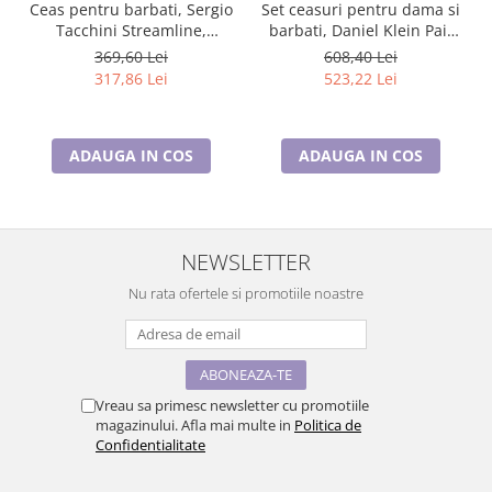
Ceas pentru barbati, Sergio
Set ceasuri pentru dama si
Tacchini Streamline,
barbati, Daniel Klein Pair
ST.1.10196.2
DK.1.13908.1
369,60 Lei
608,40 Lei
317,86 Lei
523,22 Lei
ADAUGA IN COS
ADAUGA IN COS
NEWSLETTER
Nu rata ofertele si promotiile noastre
Vreau sa primesc newsletter cu promotiile
magazinului. Afla mai multe in
Politica de
Confidentialitate