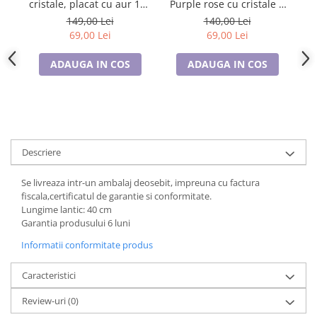
cristale, placat cu aur 18k
Purple rose cu cristale +
DROP r
Cadouri pentru Doctori
- Accesoriu Luxury al
cercei asortati CADOU
149,00 Lei
140,00 Lei
Cadouri pentru Sfânta Maria
Iubirii
69,00 Lei
69,00 Lei
Martisoare
ADAUGA IN COS
ADAUGA IN COS
Descriere
Se livreaza intr-un ambalaj deosebit, impreuna cu factura
fiscala,certificatul de garantie si conformitate.
Lungime lantic: 40 cm
Garantia produsului 6 luni
Informatii conformitate produs
Caracteristici
Review-uri
(0)