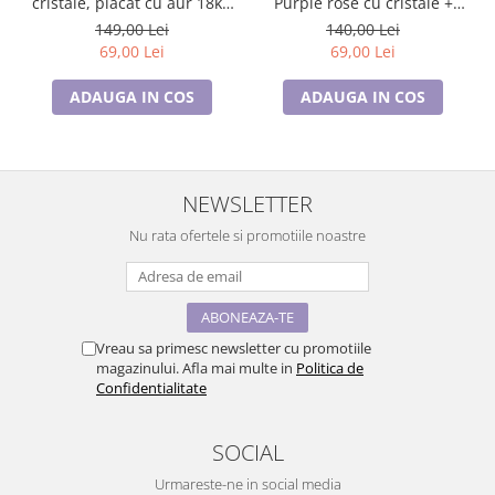
cristale, placat cu aur 18k -
Purple rose cu cristale +
Accesoriu Luxury al Iubirii
cercei asortati CADOU
149,00 Lei
140,00 Lei
69,00 Lei
69,00 Lei
ADAUGA IN COS
ADAUGA IN COS
NEWSLETTER
Nu rata ofertele si promotiile noastre
Vreau sa primesc newsletter cu promotiile
magazinului. Afla mai multe in
Politica de
Confidentialitate
SOCIAL
Urmareste-ne in social media