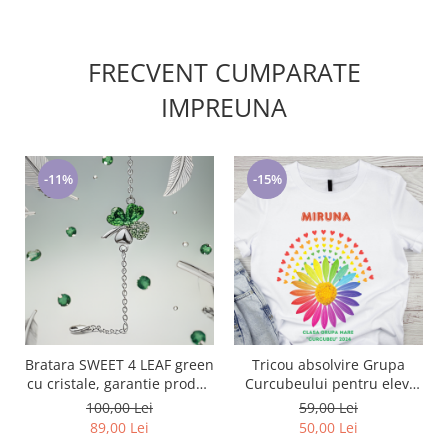
FRECVENT CUMPARATE
IMPREUNA
-11%
-15%
Bratara SWEET 4 LEAF green
Tricou absolvire Grupa
cu cristale, garantie produs
Curcubeului pentru elevi
6 luni
clasa 4 sau gradinita
100,00 Lei
59,00 Lei
ABS1082
89,00 Lei
50,00 Lei