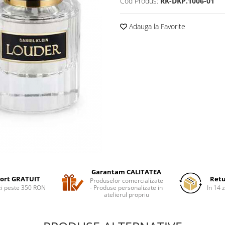
Cod Produs:
RK-DKP.1006-01
Adauga la Favorite
Garantam CALITATEA
ort GRATUIT
Retu
Produselor comercializate
i peste 350 RON
- Produse personalizate in
In 14 z
atelierul propriu