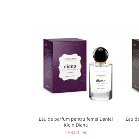
Lenjerii de pat pentru copii
Cadouri Cuplu
Fashion
Pijamale de CRACIUN
Pijamale de dama
Pijamale de barbati
Halate si capoate
Pijamale
WINTER Collection
Halate si pijamale Family
Incaltaminte
Seturi elegante femei
Umbrele
Pijamale de copii
Pijamale BIG SIZE femei
Eau de parfum pentru femei Daniel
Eau de
Klein Diana
Cadouri ocazii speciale
158,00 Lei
Tricouri de craciun