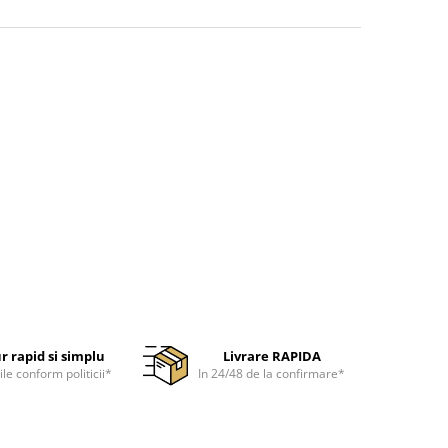
r rapid si simplu
Livrare RAPIDA
ile conform politicii*
In 24/48 de la confirmare*