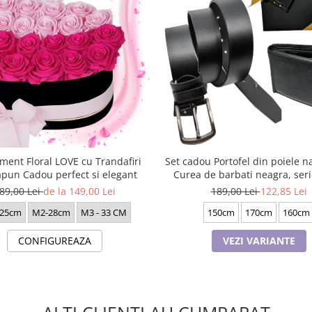
ment Floral LOVE cu Trandafiri
Set cadou Portofel din poiele na
apun Cadou perfect si elegant
Curea de barbati neagra, ser
battal, A702-4.N_1379
89,00 Lei
de la 149,00 Lei
189,00 Lei
122,85 Lei
25cm
M2-28cm
M3 - 33 CM
150cm
170cm
160cm
CONFIGUREAZA
VEZI VARIANTE