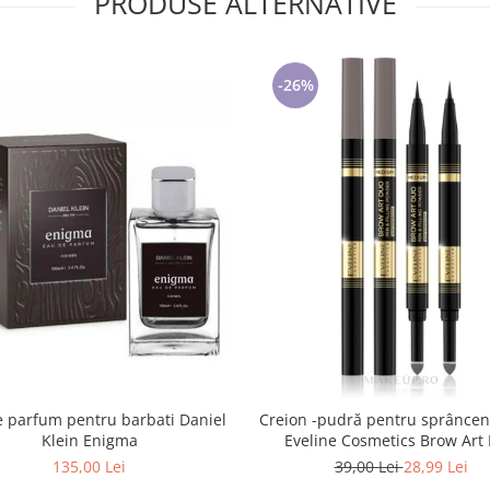
PRODUSE ALTERNATIVE
-26%
 parfum pentru barbati Daniel
Creion -pudră pentru sprâncene
Klein Enigma
Eveline Cosmetics Brow Art
Waterproof medium
135,00 Lei
39,00 Lei
28,99 Lei