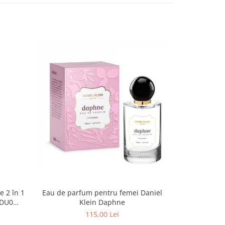
-25%
Eau de parfum pentru femei Daniel
Tratament 
 2 în 1
Klein Daphne
pentru in
 DU0
115,00 Lei
20