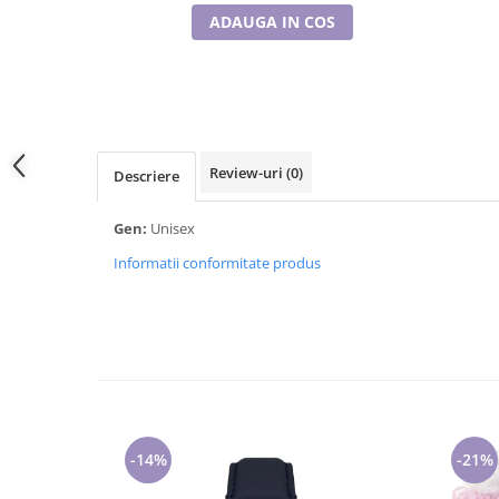
Tricouri de cuplu Valentine's Day
ADAUGA IN COS
Valentine's Day
Cadouri pentru Bunici
Cadouri pentru Nasi si Fini
Cadouri Craciun
Cadouri pentru Mama
Review-uri
(0)
Descriere
Cadouri pentru profesori sau absolventi
Cadouri Back to school
Gen:
Unisex
Cadouri de Paște
Informatii conformitate produs
Cadouri Traditionale Romanesti
8 Martie
Cadouri pentru CUPLU El & Ea
Cadouri Iubitori de animale
Cadouri GRAVIDE
Cadouri pentru sportivi
Cadouri Pensionare
-14%
-21%
Cadouri Colegi, sefi sau angajati