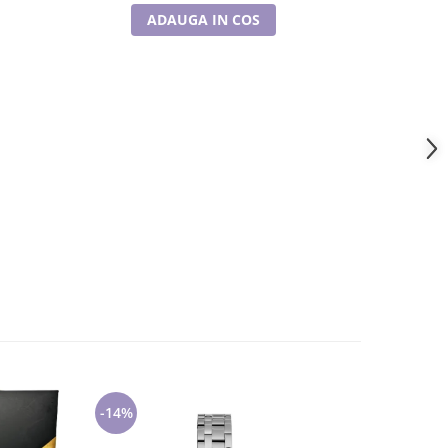
ADAUGA IN COS
A
-14%