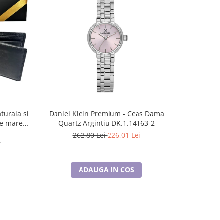
-14%
turala si
Daniel Klein Premium - Ceas Dama
Set ceas
ie mare
Quartz Argintiu DK.1.14163-2
Danie
262,80 Lei
226,01 Lei
7
ADAUGA IN COS