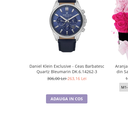
Cadouri pentru Doctori
Cadouri pentru Sfânta Maria
Martisoare
Daniel Klein Exclusive - Ceas Barbatesc
Aranja
Quartz Bleumarin DK.6.14262-3
din S
306,00 Lei
263,16 Lei
1
M1-
ADAUGA IN COS