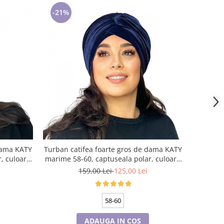
-21%
 dama KATY
Turban catifea foarte gros de dama KATY
, culoare
marime 58-60, captuseala polar, culoare
bleomarin
159,00 Lei
125,00 Lei
58-60
ADAUGA IN COS