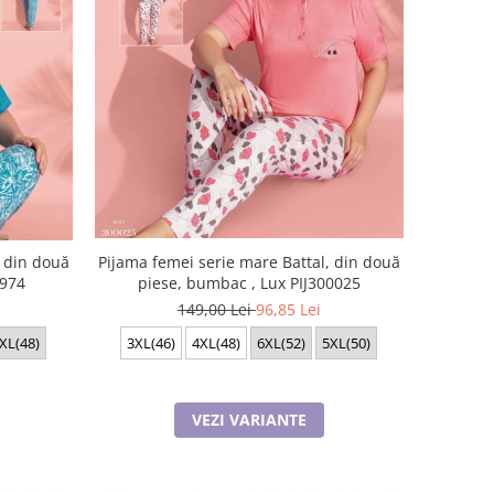
, din două
Pijama femei serie mare Battal, din două
2974
piese, bumbac , Lux PIJ300025
149,00 Lei
96,85 Lei
XL(48)
3XL(46)
4XL(48)
6XL(52)
5XL(50)
VEZI VARIANTE