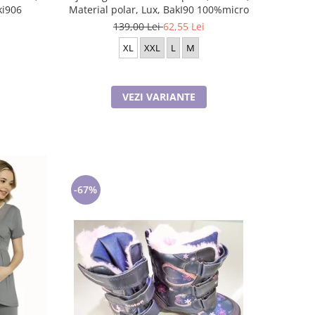
ki906
Material polar, Lux, BakI90 100%micro
139,00 Lei
62,55 Lei
XL
XXL
L
M
VEZI VARIANTE
-67%