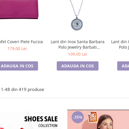
ofel Coveri Piele Fucsia
Lant din Inox Santa Barbara
Lant din 
Polo Jewelry Barbati
Polo 
179,00 Lei
SBJ.15.20005-3
SB
109,00 Lei
ADAUGA IN COS
ADAUGA IN COS
AD
1-
48
din
419
produse
-35%