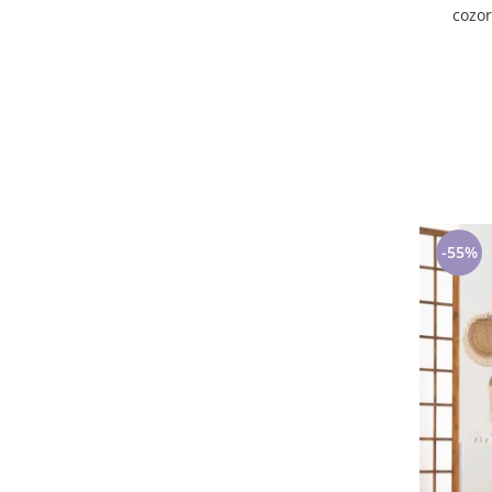
cozoroc 
-55%