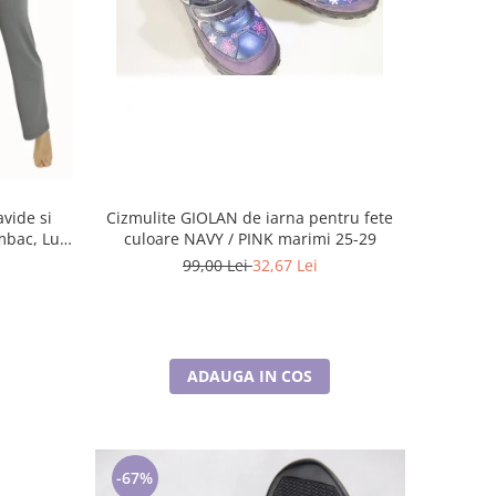
vide si
Cizmulite GIOLAN de iarna pentru fete
mbac, Lux,
culoare NAVY / PINK marimi 25-29
99,00 Lei
32,67 Lei
ADAUGA IN COS
-67%