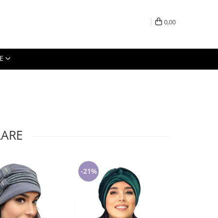
0,00
E
LARE
-21%
-27%