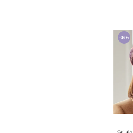
23
(1)
5XL
(1)
S(36)
(1)
35-38
(1)
30-34
(1)
-36%
S/M marime universala
(1)
6-8 ani
(1)
31-34 Roz/Mov/Alb
(1)
6-12 luni
(1)
110cm/44
(1)
L - maneca scurta
(1)
145cm/58
(1)
Caciula