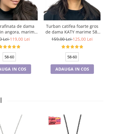
 rafinata de dama
Turban catifea foarte gros
Tricouri Fam
in angora, marime
de dama KATY marime 58-
si copii p
la, captuseala din
60, captuseala polar,
PENTRU MOT 
0 Lei
119,00 Lei
159,00 Lei
125,00 Lei
75,00 Le
r, culoare gri
culoare verde emerald
Minni
58-60
58-60
AUGA IN COS
ADAUGA IN COS
CONFI
I