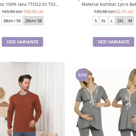
100% lana TTO22.01.T02
Material bumbac Lycra Ba
Rabionek Polonia
169,00 Lei
109,00 Lei
139,00 Lei
62,55 Lei
28cm / 56
29cm/ 58
S
XL
L
2XL
M
VEZI VARIANTE
VEZI VARIANTE
-55%