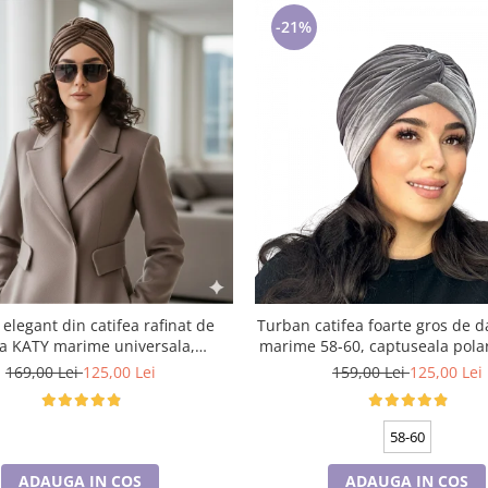
-21%
elegant din catifea rafinat de
Turban catifea foarte gros de
 KATY marime universala,
marime 58-60, captuseala polar
la polar, culoare maro Sequoia
gri deschis
169,00 Lei
125,00 Lei
159,00 Lei
125,00 Lei
58-60
ADAUGA IN COS
ADAUGA IN COS