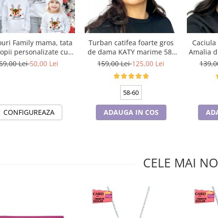
ouri Family mama, tata
Turban catifea foarte gros
Caciula
copii personalizate cu
de dama KATY marime 58-
Amalia d
ematica de Craciun,
60, captuseala polar,
universa
69,00 Lei
50,00 Lei
159,00 Lei
125,00 Lei
139,0
raciun Fericit 12248
culoare bleomarin
pola
58-60
CONFIGUREAZA
ADAUGA IN COS
AD
CELE MAI NO