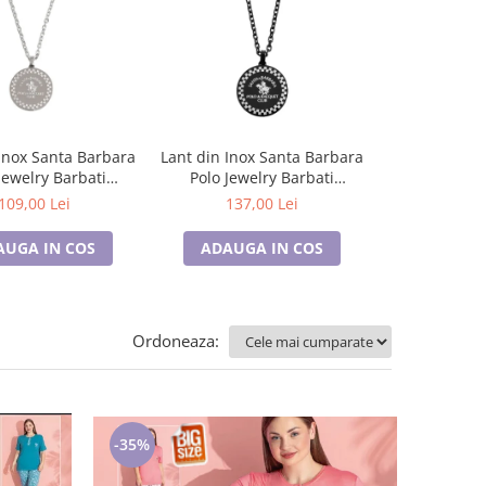
Inox Santa Barbara
Lant din Inox Santa Barbara
Lant argintiu
Jewelry Barbati
Polo Jewelry Barbati
pentru barb
J.15.20005-1
SBJ.15.20005-4
inoxidabil, 
109,00 Lei
137,00 Lei
70,0
AUGA IN COS
ADAUGA IN COS
ADAUGA
Ordoneaza:
-35%