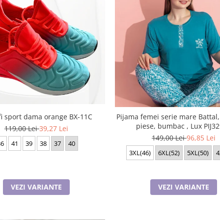
fi sport dama orange BX-11C
Pijama femei serie mare Battal
piese, bumbac , Lux PIJ3
119,00 Lei
39,27 Lei
149,00 Lei
96,85 Lei
36
41
39
38
37
40
3XL(46)
6XL(52)
5XL(50)
4
VEZI VARIANTE
VEZI VARIANTE