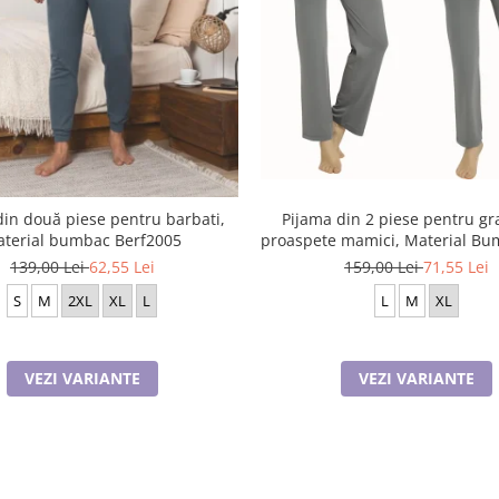
din două piese pentru barbati,
Pijama din 2 piese pentru gra
terial bumbac Berf2005
proaspete mamici, Material Bu
JEN50331
139,00 Lei
62,55 Lei
159,00 Lei
71,55 Lei
S
M
2XL
XL
L
L
M
XL
VEZI VARIANTE
VEZI VARIANTE