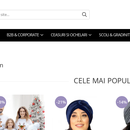
B2B & CORPORATE
CEASURI SI OCHELARI
SCOLI & GRADINIT
on
CELE MAI POPU
8%
-21%
-14%