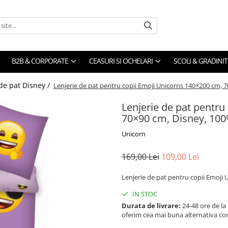
B2B & CORPORATE
CEASURI SI OCHELARI
SCOLI & GRADINIT
 de pat Disney /
Lenjerie de pat pentru copii Emoji Unicorns 140×200 cm,
Lenjerie de pat pentru
70×90 cm, Disney, 10
Unicorn
169,00 Lei
109,00 Lei
Lenjerie de pat pentru copii Emoj
IN STOC
Durata de livrare:
24-48 ore de la
oferim cea mai buna alternativa con