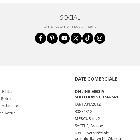
SOCIAL
Urmareste-ne in social media
DATE COMERCIALE
 Plata
ONLINE MEDIA
SOLUTIONS CDMA SRL
e Retur
J08/1731/2012
Produselor
30874312
de Retur
MERCUR nr. 2
SACELE, Brasov
6312 - Activităţi ale
portalurilor web - Obiectul