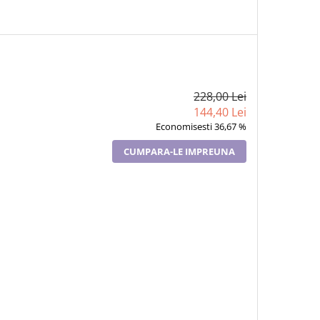
228,00 Lei
144,40 Lei
Economisesti 36,67 %
CUMPARA-LE IMPREUNA