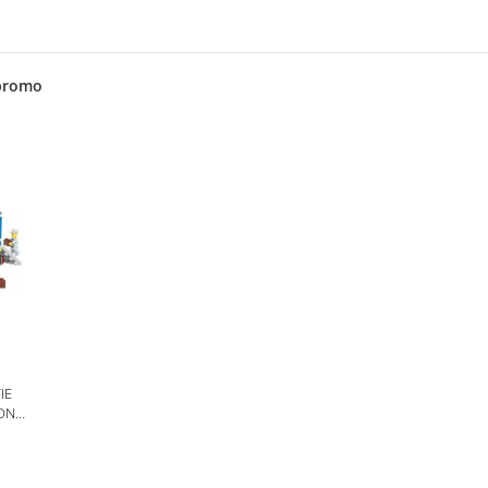
promo
IE
ION