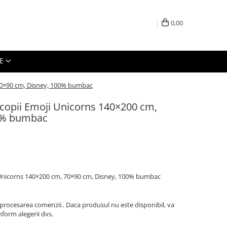
0,00
E
 70×90 cm, Disney, 100% bumbac
 copii Emoji Unicorns 140×200 cm,
0% bumbac
i Unicorns 140×200 cm, 70×90 cm, Disney, 100% bumbac
 procesarea comenzii.. Daca produsul nu este disponibil, va
form alegerii dvs.