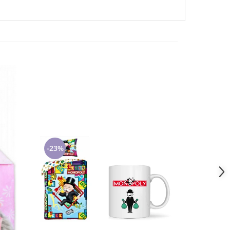
-23%
-34%