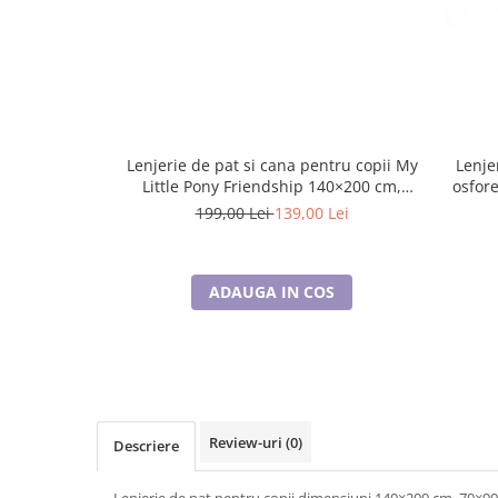
Cadouri pentru Doctori
Cadouri pentru Sfânta Maria
Martisoare
Lenjerie de pat si cana pentru copii My
Lenje
Little Pony Friendship 140×200 cm,
osfor
70×90 cm, Disney, 100% bumbac
199,00 Lei
139,00 Lei
ADAUGA IN COS
Review-uri
(0)
Descriere
Lenjerie de pat pentru copii dimensiuni 140×200 cm, 70×