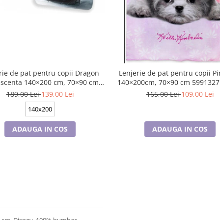
rie de pat pentru copii Dragon
Lenjerie de pat pentru copii P
escenta 140×200 cm, 70×90 cm,
140×200cm, 70×90 cm 5991327
Disney, 100% bumbac
189,00 Lei
139,00 Lei
165,00 Lei
109,00 Lei
140x200
ADAUGA IN COS
ADAUGA IN COS
90 cm, Disney, 100% bumbac