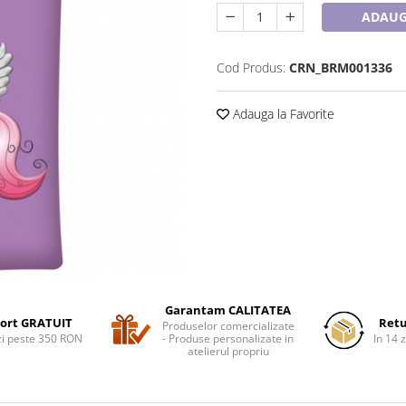
ADAUG
Cod Produs:
CRN_BRM001336
Adauga la Favorite
Garantam CALITATEA
ort GRATUIT
Retu
Produselor comercializate
i peste 350 RON
- Produse personalizate in
In 14 z
atelierul propriu