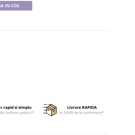
A IN COS
r rapid si simplu
Livrare RAPIDA
ile conform politicii*
In 24/48 de la confirmare*