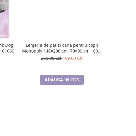
ink Dog
Lenjerie de pat si cana pentru copii
Lenjerie de
101660
Monopoly 140×200 cm, 70×90 cm,100%
Fosforescen
bumbac, HAX048736
259,00 Lei
199,00 Lei
179,
ADAUGA IN COS
A