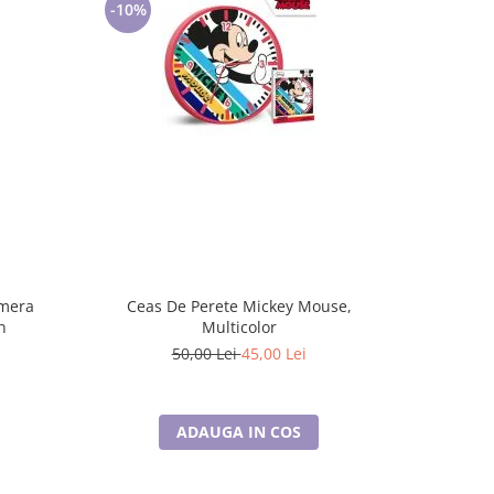
-10%
-7%
mera
Ceas De Perete Mickey Mouse,
Ceas De
n
Multicolor
50,00 Lei
45,00 Lei
ADAUGA IN COS