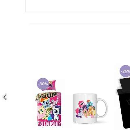
Tricouri de cuplu Valentine's Day
Valentine's Day
Cadouri pentru Bunici
Cadouri pentru Nasi si Fini
Cadouri Craciun
Cadouri pentru Mama
Cadouri pentru profesori sau absolventi
Cadouri Back to school
Cadouri de Paște
-26
Cadouri Traditionale Romanesti
8 Martie
-30%
Cadouri pentru CUPLU El & Ea
Cadouri Iubitori de animale
Cadouri GRAVIDE
Cadouri pentru sportivi
Cadouri Pensionare
Cadouri Colegi, sefi sau angajati