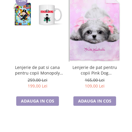
-23%
Lenjerie de pat si cana
Lenjerie de pat pentru
pentru copii Monopoly
Patro
copii Pink Dog
140×200 cm, 70×90
140×200cm, 70×90 cm
259,00 Lei
165,00 Lei
cm,100% bumbac,
5991327101660
199,00 Lei
109,00 Lei
HAX048736
ADAUGA IN COS
ADAUGA IN COS