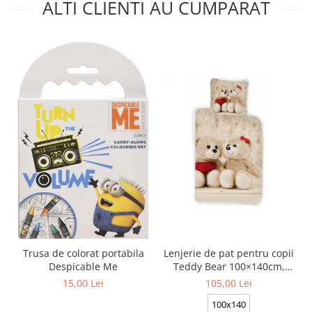
ALTI CLIENTI AU CUMPARAT
Trusa de colorat portabila
Lenjerie de pat pentru copii
Despicable Me
Teddy Bear 100×140cm,
40×45 cm BRM006430
15,00 Lei
105,00 Lei
100x140