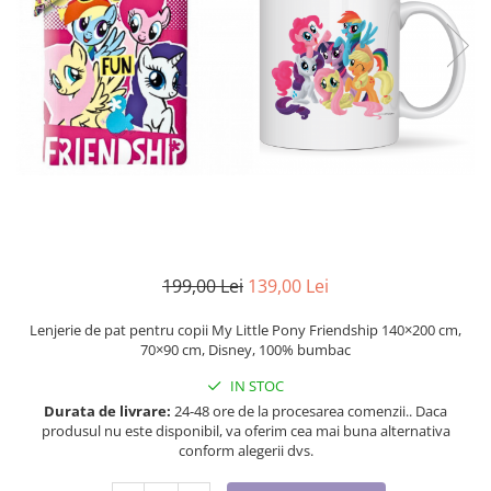
Etichete scolare
Cadouri barbati
Sepci personalizate
Seturi cadou barbati
Seturi cadou barbati portofel si curea
Bannere personalizate scoli si gradinite
Ceasuri pentru EL
Caserole personalizate sandwich
Cadouri craciun barbati
Saculeti personalizati
Cadouri personalizate barbati
Sticla de apa personalizata
Cadouri copii
Agende si caiete personalizate
Caciuli copii
Cadouri copii bebelusi 0+
199,00 Lei
139,00 Lei
Lenjerii de pat Disney
Cadouri copii 1 an
Lenjerie de pat pentru copii My Little Pony Friendship 140×200 cm,
70×90 cm, Disney, 100% bumbac
Cadouri craciun copii
Colectia Disney
IN STOC
Sticlă pentru apa Personalizată
Durata de livrare:
24-48 ore de la procesarea comenzii.. Daca
produsul nu este disponibil, va oferim cea mai buna alternativa
Sepci personalizate
conform alegerii dvs.
Seturi cadou pentru copii KID's Collection