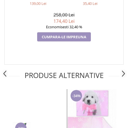
CM, 70×90 CM, DISNEY, 100%
Cadouri pentru Doctori
139,00 Lei
35,40 Lei
BUMBAC
Cadouri pentru Sfânta Maria
258,00 Lei
Martisoare
174,40 Lei
Economisesti 32,40 %
CUMPARA-LE IMPREUNA
PRODUSE ALTERNATIVE
-34%