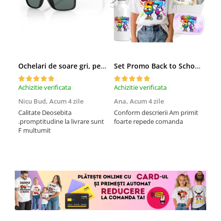
Ochelari de soare gri, pentru barbati, Daniel Klein Sunglasses, DK3250-2
Set Promo Back to School Six Seven 67 – Tricou + Cutie + Bidon Personalizat pentru copilul tău
Achizitie verificata
Achizitie verificata
Achi
Nicu Bud,
Acum 4 zile
Ana,
Acum 4 zile
Tod
sa
Calitate Deosebita
Conform descrierii Am primit
.promptitudine la livrare sunt
foarte repede comanda
Rec
F multumit
la m
fix
mul