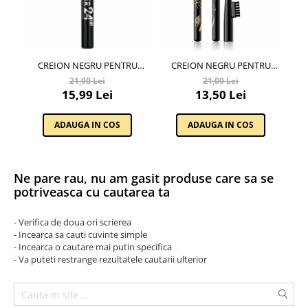
Lenjerii de pat pentru copii
Cadouri Cuplu
Fashion
Pijamale de CRACIUN
CREION NEGRU PENTRU
CREION NEGRU PENTRU
OCHII MISS SPORTY
SPRÂNCENE EVELINE
SP
21,00 Lei
21,00 Lei
Pijamale de dama
DESIGNER 24HR EYELINER
COSMETICS EYEBROW
CO
15,99 Lei
13,50 Lei
Pijamale de barbati
PENCIL
Halate si capoate
ADAUGA IN COS
ADAUGA IN COS
Pijamale
WINTER Collection
Halate si pijamale Family
Ne pare rau, nu am gasit produse care sa se
Incaltaminte
potriveasca cu cautarea ta
Seturi elegante femei
- Verifica de doua ori scrierea
Umbrele
- Incearca sa cauti cuvinte simple
Pijamale de copii
- Incearca o cautare mai putin specifica
- Va puteti restrange rezultatele cautarii ulterior
Pijamale BIG SIZE femei
Cadouri ocazii speciale
Tricouri de craciun