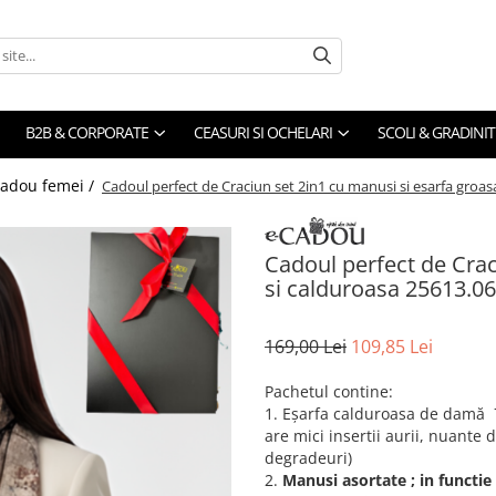
B2B & CORPORATE
CEASURI SI OCHELARI
SCOLI & GRADINIT
cadou femei /
Cadoul perfect de Craciun set 2in1 cu manusi si esarfa groas
Cadoul perfect de Crac
si calduroasa 25613.06
169,00 Lei
109,85 Lei
Pachetul contine:
1. Eșarfa calduroasa de damă 
are mici insertii aurii, nuante
degradeuri)
2.
Manusi asortate ; in functie