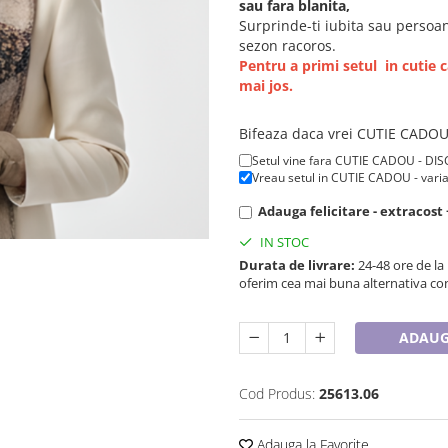
sau fara blanita,
Surprinde-ti iubita sau persoa
sezon racoros.
Pentru a primi setul in cuti
mai jos.
Bifeaza daca vrei CUTIE CADO
Setul vine fara CUTIE CADOU - DIS
Vreau setul in CUTIE CADOU - va
Adauga felicitare - extracost 
IN STOC
Durata de livrare:
24-48 ore de la
oferim cea mai buna alternativa con
ADAUG
Cod Produs:
25613.06
Adauga la Favorite