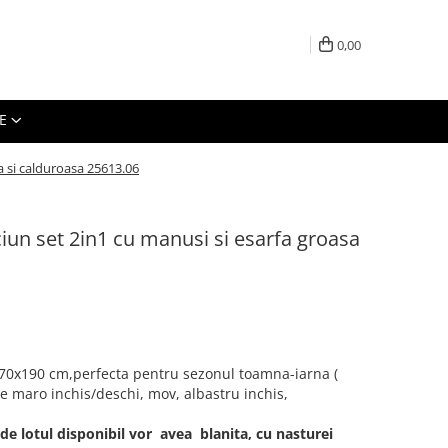
0,00
E
a si calduroasa 25613.06
iun set 2in1 cu manusi si esarfa groasa
70x190 cm,perfecta pentru sezonul toamna-iarna (
 de maro inchis/deschi, mov, albastru inchis,
 de lotul disponibil vor avea blanita, cu nasturei