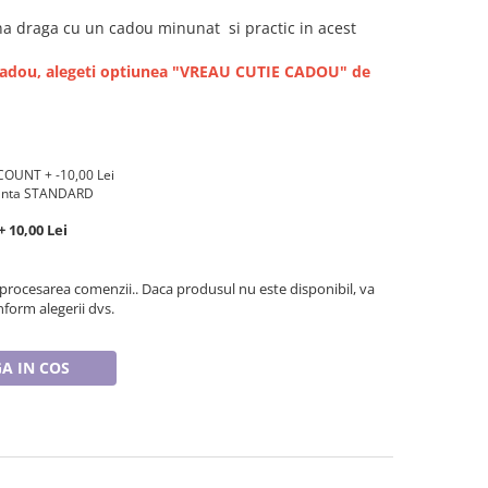
na draga cu un cadou minunat si practic in acest
e cadou, alegeti optiunea "VREAU CUTIE CADOU" de
U
COUNT + -10,00 Lei
rianta STANDARD
+ 10,00 Lei
 procesarea comenzii.. Daca produsul nu este disponibil, va
form alegerii dvs.
A IN COS