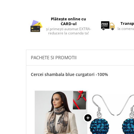
Lenjerii de pat pentru copii
Cadouri Cuplu
Fashion
Plătește online cu
Transp
CARD-ul
Pijamale de CRACIUN
la comenz
și primești automat EXTRA-
reducere la comanda ta!
Pijamale de dama
Pijamale de barbati
Halate si capoate
PACHETE SI PROMOTII
Pijamale
WINTER Collection
Cercei shambala blue curgatori -100%
Halate si pijamale Family
Incaltaminte
Seturi elegante femei
Umbrele
Pijamale de copii
Pijamale BIG SIZE femei
Cadouri ocazii speciale
Tricouri de craciun