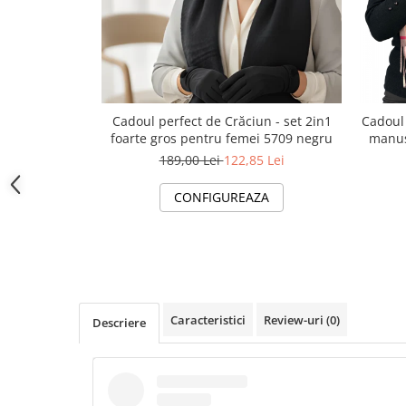
Cadouri pentru Doctori
Cadouri pentru Sfânta Maria
Martisoare
Cadoul perfect de Crăciun - set 2in1
Cadoul 
foarte gros pentru femei 5709 negru
manusi
189,00 Lei
122,85 Lei
CONFIGUREAZA
Caracteristici
Review-uri
(0)
Descriere