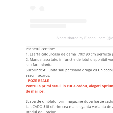
A post shared by E-cadou.com (@
Pachetul contine:
1. Eșarfa calduroasa de damă 70x190 cm,perfecta 
2. Manusi asortate; in functie de lotul disponibil v
sau fara blanita,
Surprinde-ti iubita sau persoana draga cu un cadou
sezon racoros.
- POZE REALE -
Pentru a primi setul in cutie cadou, alegeti op
de mai jos.
Scapa de umblatul prin magazine dupa hartie cado
La eCADOU iti oferim cea mai eleganta varianta de
Bradul de Craciun.