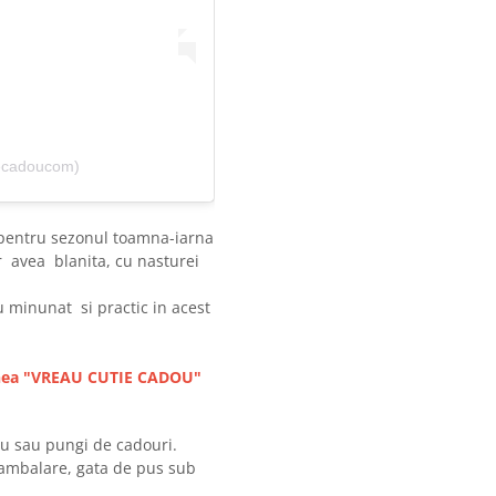
ecadoucom)
pentru sezonul toamna-iarna
or avea blanita, cu nasturei
 minunat si practic in acest
tiunea "VREAU CUTIE CADOU"
u sau pungi de cadouri.
 ambalare, gata de pus sub