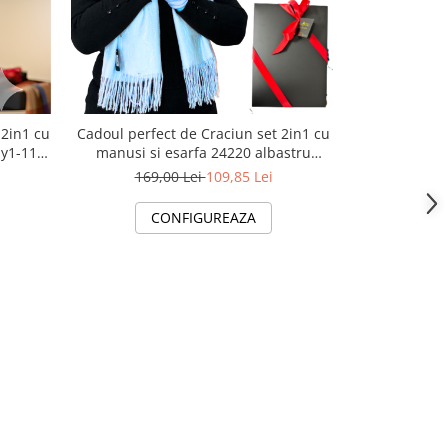
-35%
 2in1 cu
Cadoul perfect de Craciun set 2in1 cu
Cadoul perfe
 y1-110
manusi si esarfa 24220 albastru
manusi si 
deschis
169,00 Lei
109,85 Lei
179,
CONFIGUREAZA
C