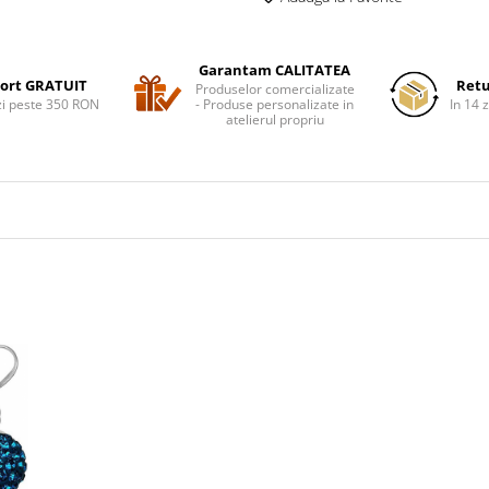
Garantam CALITATEA
ort GRATUIT
Retu
Produselor comercializate
i peste 350 RON
- Produse personalizate in
In 14 z
atelierul propriu