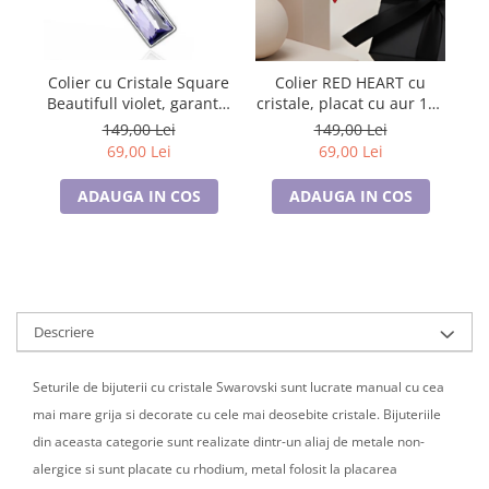
Cadouri pentru Doctori
Cadouri pentru Sfânta Maria
Martisoare
Colier cu Cristale Square
Colier RED HEART cu
Beautifull violet, garantie
cristale, placat cu aur 18k
6 luni
Sw
- Accesoriu Luxury al
149,00 Lei
149,00 Lei
Iubirii
69,00 Lei
69,00 Lei
ADAUGA IN COS
ADAUGA IN COS
Descriere
Seturile de bijuterii cu cristale Swarovski sunt lucrate manual cu cea
mai mare grija si decorate cu cele mai deosebite cristale. Bijuteriile
din aceasta categorie sunt realizate dintr-un aliaj de metale non-
alergice si sunt placate cu rhodium, metal folosit la placarea