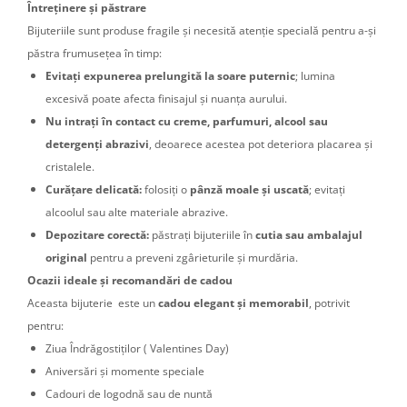
Întreținere și păstrare
Bijuteriile sunt produse fragile și necesită atenție specială pentru a-și
păstra frumusețea în timp:
Evitați expunerea prelungită la soare puternic
; lumina
excesivă poate afecta finisajul și nuanța aurului.
Nu intrați în contact cu creme, parfumuri, alcool sau
detergenți abrazivi
, deoarece acestea pot deteriora placarea și
cristalele.
Curățare delicată:
folosiți o
pânză moale și uscată
; evitați
alcoolul sau alte materiale abrazive.
Depozitare corectă:
păstrați bijuteriile în
cutia sau ambalajul
original
pentru a preveni zgârieturile și murdăria.
Ocazii ideale și recomandări de cadou
Aceasta bijuterie este un
cadou elegant și memorabil
, potrivit
pentru:
Ziua Îndrăgostiților ( Valentines Day)
Aniversări și momente speciale
Cadouri de logodnă sau de nuntă