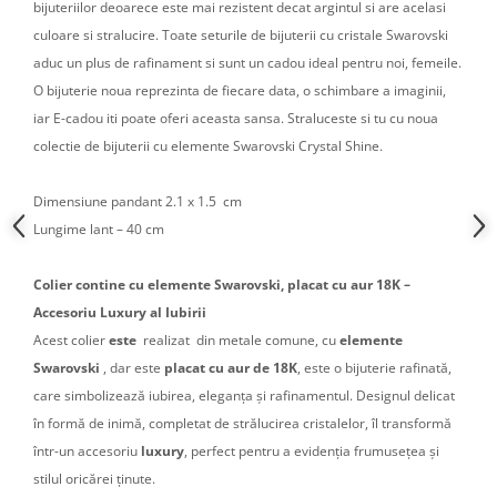
bijuteriilor deoarece este mai rezistent decat argintul si are acelasi
culoare si stralucire. Toate seturile de bijuterii cu cristale Swarovski
aduc un plus de rafinament si sunt un cadou ideal pentru noi, femeile.
O bijuterie noua reprezinta de fiecare data, o schimbare a imaginii,
iar E-cadou iti poate oferi aceasta sansa. Straluceste si tu cu noua
colectie de bijuterii cu elemente Swarovski Crystal Shine.
Dimensiune pandant 2.1 x 1.5 cm
Lungime lant – 40 cm
Colier contine cu elemente Swarovski, placat cu aur 18K –
Accesoriu Luxury al Iubirii
Acest colier
este
realizat din metale comune, cu
elemente
Swarovski
, dar este
placat cu aur de 18K
, este o bijuterie rafinată,
care simbolizează iubirea, eleganța și rafinamentul. Designul delicat
în formă de inimă, completat de strălucirea cristalelor, îl transformă
într-un accesoriu
luxury
, perfect pentru a evidenția frumusețea și
stilul oricărei ținute.