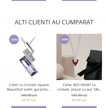
ALTI CLIENTI AU CUMPARAT
-54%
-54%
Colier cu Cristale Square
Colier RED HEART cu
Beautifull violet, garantie 6
cristale, placat cu aur 18k -
luni
Accesoriu Luxury al Iubirii
149,00 Lei
149,00 Lei
69,00 Lei
69,00 Lei