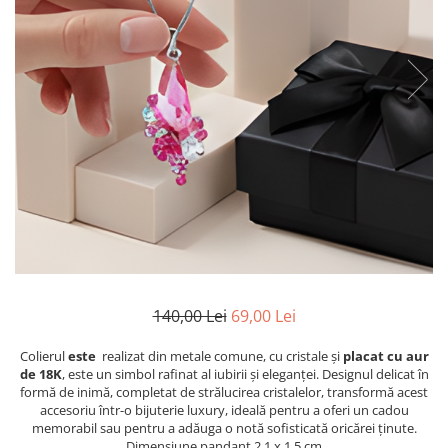
Etichete scolare
Cadouri barbati
Sepci personalizate
Seturi cadou barbati
Seturi cadou barbati portofel si curea
Bannere personalizate scoli si gradinite
Ceasuri pentru EL
Caserole personalizate sandwich
Cadouri craciun barbati
Saculeti personalizati
Cadouri personalizate barbati
Sticla de apa personalizata
Cadouri copii
Agende si caiete personalizate
Caciuli copii
Cadouri copii bebelusi 0+
Lenjerii de pat Disney
Cadouri copii 1 an
140,00 Lei
69,00 Lei
Cadouri craciun copii
Colectia Disney
Colierul
este
realizat din metale comune, cu cristale și
placat cu aur
de 18K
, este un simbol rafinat al iubirii și eleganței. Designul delicat în
Sticlă pentru apa Personalizată
formă de inimă, completat de strălucirea cristalelor, transformă acest
Sepci personalizate
accesoriu într-o bijuterie luxury, ideală pentru a oferi un cadou
Seturi cadou pentru copii KID's Collection
memorabil sau pentru a adăuga o notă sofisticată oricărei ținute.
Dimensiune pandant 2.1 x 1.5 cm