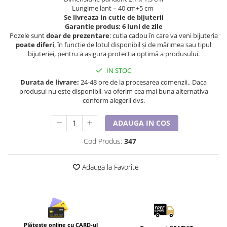
Lenjerii de pat pentru copii
Lungime lant – 40 cm +5 cm
Cadouri Cuplu
Se livreaza in cutie de bijuterii
Garantie produs: 6 luni de zile
Fashion
Pozele sunt
doar de prezentare
: cutia cadou în care va veni bijuteria
poate diferi
, în funcție de lotul disponibil și de mărimea sau tipul
Pijamale de CRACIUN
bijuteriei, pentru a asigura protecția optimă a produsului.
Pijamale de dama
IN STOC
Pijamale de barbati
Durata de livrare:
24-48 ore de la procesarea comenzii.. Daca
Halate si capoate
produsul nu este disponibil, va oferim cea mai buna alternativa
Pijamale
conform alegerii dvs.
WINTER Collection
ADAUGA IN COS
Halate si pijamale Family
Incaltaminte
Cod Produs:
347
Seturi elegante femei
Umbrele
Adauga la Favorite
Pijamale de copii
Pijamale BIG SIZE femei
Cadouri ocazii speciale
Tricouri de craciun
Plătește online cu CARD-ul