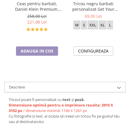
Ceas pentru barbati,
Tricou negru barbati
Tr
Daniel Klein Premium,
personalizat Get Your
p
DK.1.13709.2
Dream
258,00 Lei
69,00 Lei
221,88 Lei
M
S
XXL
XL
L
ADAUGA IN COS
CONFIGUREAZA
Descriere
Tricoul poate fi personalizat cu
text
și
poză.
Dimensiune optimă pentru o imprimare reusita: 2915 X
3152 px
/ dimensiune minimă: 1166 X 1261 px
Cu fotografie și text, ai ocazia să creezi un tricou fix pe gustul tău
sau al
destinatarului.