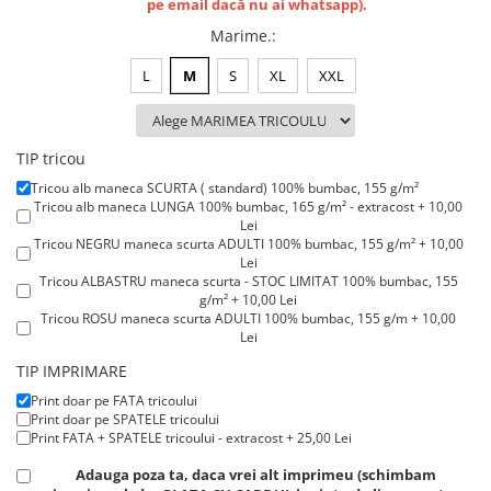
pe email dacă nu ai whatsapp).
Lenjerii de pat pentru copii
Cadouri Cuplu
Marime.
:
Fashion
L
M
S
XL
XXL
Pijamale de CRACIUN
Pijamale de dama
TIP tricou
Pijamale de barbati
Halate si capoate
Tricou alb maneca SCURTA ( standard) 100% bumbac, 155 g/m²
Tricou alb maneca LUNGA 100% bumbac, 165 g/m² - extracost + 10,00
Pijamale
Lei
WINTER Collection
Tricou NEGRU maneca scurta ADULTI 100% bumbac, 155 g/m² + 10,00
Lei
Halate si pijamale Family
Tricou ALBASTRU maneca scurta - STOC LIMITAT 100% bumbac, 155
g/m² + 10,00 Lei
Incaltaminte
Tricou ROSU maneca scurta ADULTI 100% bumbac, 155 g/m + 10,00
Seturi elegante femei
Lei
Tricou ROSU maneca LUNGA 100% bumbac, 165 g/m² - extracost +
Umbrele
TIP IMPRIMARE
15,00 Lei
Pijamale de copii
Print doar pe FATA tricoului
Pijamale BIG SIZE femei
Print doar pe SPATELE tricoului
Print FATA + SPATELE tricoului - extracost + 25,00 Lei
Cadouri ocazii speciale
Adauga poza ta, daca vrei alt imprimeu (schimbam
Tricouri de craciun