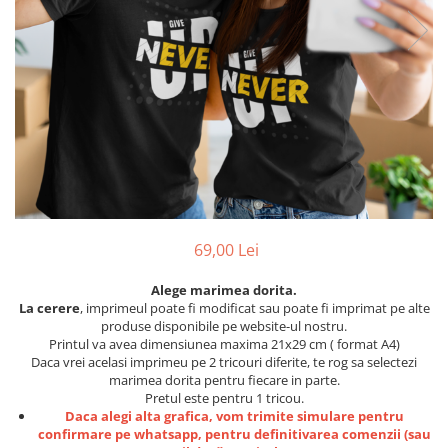
Etichete scolare
Cadouri barbati
Sepci personalizate
Seturi cadou barbati
Seturi cadou barbati portofel si curea
Bannere personalizate scoli si gradinite
Ceasuri pentru EL
Caserole personalizate sandwich
Cadouri craciun barbati
Saculeti personalizati
Cadouri personalizate barbati
Sticla de apa personalizata
Cadouri copii
Agende si caiete personalizate
Caciuli copii
Cadouri copii bebelusi 0+
69,00 Lei
Lenjerii de pat Disney
Alege marimea dorita.
Cadouri copii 1 an
La cerere
, imprimeul poate fi modificat sau poate fi imprimat pe alte
Cadouri craciun copii
produse disponibile pe website-ul nostru.
Printul va avea dimensiunea maxima 21x29 cm ( format A4)
Colectia Disney
Daca vrei acelasi imprimeu pe 2 tricouri diferite, te rog sa selectezi
Sticlă pentru apa Personalizată
marimea dorita pentru fiecare in parte.
Pretul este pentru 1 tricou.
Sepci personalizate
Daca alegi alta grafica, vom trimite simulare pentru
Seturi cadou pentru copii KID's Collection
confirmare pe whatsapp, pentru definitivarea comenzii (sau