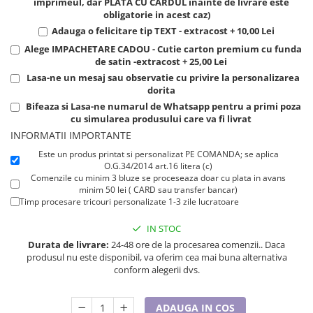
imprimeul, dar PLATA CU CARDUL inainte de livrare este
Tricouri de cuplu Valentine's Day
obligatorie in acest caz)
Valentine's Day
Adauga o felicitare tip TEXT - extracost + 10,00 Lei
Cadouri pentru Bunici
Alege IMPACHETARE CADOU - Cutie carton premium cu funda
de satin -extracost + 25,00 Lei
Cadouri pentru Nasi si Fini
Lasa-ne un mesaj sau observatie cu privire la personalizarea
Cadouri Craciun
dorita
Cadouri pentru Mama
Bifeaza si Lasa-ne numarul de Whatsapp pentru a primi poza
Cadouri pentru profesori sau absolventi
cu simularea produsului care va fi livrat
INFORMATII IMPORTANTE
Cadouri Back to school
Este un produs printat si personalizat PE COMANDA; se aplica
Cadouri de Paște
O.G.34/2014 art.16 litera (c)
Cadouri Traditionale Romanesti
Comenzile cu minim 3 bluze se proceseaza doar cu plata in avans
minim 50 lei ( CARD sau transfer bancar)
8 Martie
Timp procesare tricouri personalizate 1-3 zile lucratoare
Cadouri pentru CUPLU El & Ea
Cadouri Iubitori de animale
IN STOC
Durata de livrare:
24-48 ore de la procesarea comenzii.. Daca
Cadouri GRAVIDE
produsul nu este disponibil, va oferim cea mai buna alternativa
Cadouri pentru sportivi
conform alegerii dvs.
Cadouri Pensionare
Cadouri Colegi, sefi sau angajati
ADAUGA IN COS