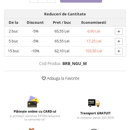
Cadouri pentru Doctori
Cadouri pentru Sfânta Maria
Reduceri de Cantitate
Martisoare
De la
Discount
Pret
/ buc
Economisesti
+
2
buc
-5%
65,55 Lei
6,90 Lei
+
5
buc
-5%
65,55 Lei
17,25 Lei
+
15
buc
-10%
62,10 Lei
103,50 Lei
Cod Produs:
BRB_NGU_M
Adauga la Favorite
Plătește online cu CARD-ul
Transport GRATUIT
și primești automat EXTRA-reducere
la comenzi peste 350 RON
la comanda ta!