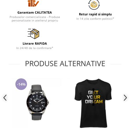
Garantam CALITATEA
Retur rapid si simplu
Produselor comercializate - Produse
In 14 zile conform politicii*
personalizate in atelierul propriu
Livrare RAPIDA
In 24/48 de la confirmare*
PRODUSE ALTERNATIVE
-14%