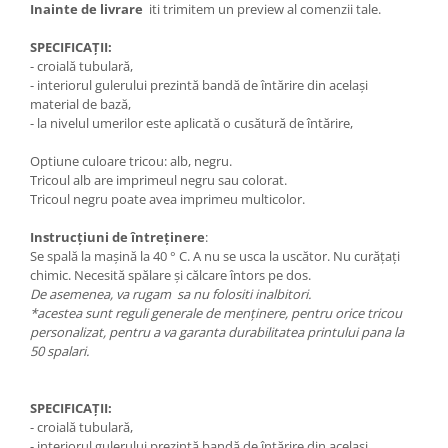
Inainte de livrare
iti trimitem un preview al comenzii tale.
SPECIFICAȚII:
- croială tubulară,
- interiorul gulerului prezintă bandă de întărire din același
material de bază,
- la nivelul umerilor este aplicată o cusătură de întărire,
Optiune culoare tricou: alb, negru.
Tricoul alb are imprimeul negru sau colorat.
Tricoul negru poate avea imprimeu multicolor.
Instrucțiuni de întreținere
:
Se spală la mașină la 40 ° C. A nu se usca la uscător. Nu curățați
chimic. Necesită spălare și călcare întors pe dos.
De asemenea, va rugam sa nu folositi inalbitori.
*acestea sunt reguli generale de menținere, pentru orice tricou
personalizat, pentru a va garanta durabilitatea printului pana la
50 spalari.
SPECIFICAȚII:
- croială tubulară,
- interiorul gulerului prezintă bandă de întărire din același