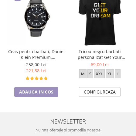
Ceas pentru barbati, Daniel
Tricou negru barbati
Klein Premium,
personalizat Get Your
DK.1.13709.2
Dream
258,00 Lei
69,00 Lei
221,88 Lei
M
S
XXL
XL
L
ADAUGA IN COS
CONFIGUREAZA
NEWSLETTER
Nu rata ofertele si promotiile noastre