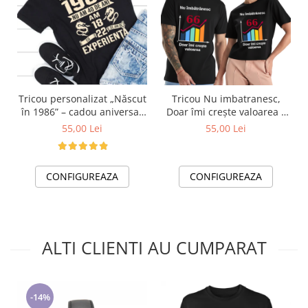
Tricou personalizat „Născut
Tricou Nu imbatranesc,
în 1986” – cadou aniversar
Doar îmi crește valoarea –
cu mesaj amuzant
cadou aniversar cu mesaj
55,00 Lei
55,00 Lei
amuzant
CONFIGUREAZA
CONFIGUREAZA
ALTI CLIENTI AU CUMPARAT
-14%