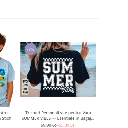
-7%
-7%
Tricouri Personalizate pentru Vara
ntru
Tricouri Pe
SUMMER VIBES — Esentiale in Bagajul
 Stich
SUMMER VIBE
Tau de Vacanta ❤️ E-Cadou.com
Tau de V
59,00 Lei
55,00 Lei
59