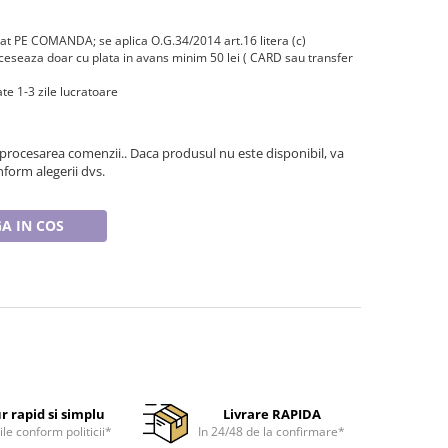
zat PE COMANDA; se aplica O.G.34/2014 art.16 litera (c)
eseaza doar cu plata in avans minim 50 lei ( CARD sau transfer
te 1-3 zile lucratoare
 procesarea comenzii.. Daca produsul nu este disponibil, va
form alegerii dvs.
A IN COS
r rapid si simplu
Livrare RAPIDA
ile conform politicii*
In 24/48 de la confirmare*