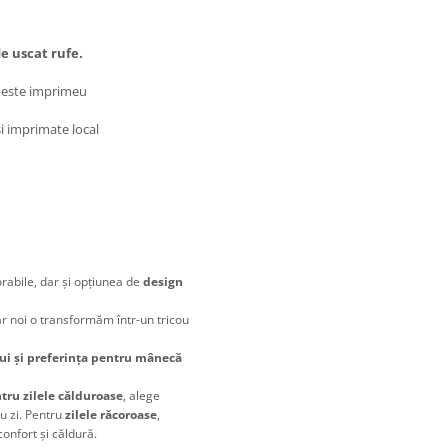
de uscat rufe.
 peste imprimeu
și imprimate local
orabile, dar și opțiunea de
design
ar noi o transformăm într-un tricou
ui și preferința pentru mânecă
ntru zilele călduroase
, alege
cu zi. Pentru
zilele răcoroase
,
confort și căldură.