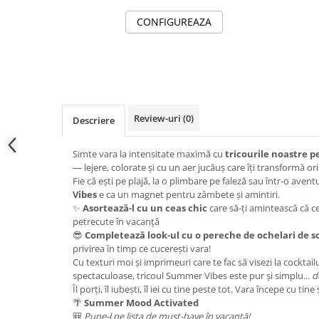
Cadouri pentru Doctori
CONFIGUREAZA
Cadouri pentru Sfânta Maria
Martisoare
Review-uri
(0)
Descriere
Simte vara la intensitate maximă cu
tricourile noastre 
— lejere, colorate și cu un aer jucăuș care îți transformă or
Fie că ești pe plajă, la o plimbare pe faleză sau într-o aven
Vibes
e ca un magnet pentru zâmbete și amintiri.
✨
Asortează-l cu un ceas chic
care să-ți amintească că c
petrecute în vacanță
😎
Completează look-ul cu o pereche de ochelari de s
privirea în timp ce cucerești vara!
Cu texturi moi și imprimeuri care te fac să visezi la cocktailur
spectaculoase, tricoul Summer Vibes este pur și simplu...
d
Îl porți, îl iubești, îl iei cu tine peste tot. Vara începe cu tine
🌴
Summer Mood Activated
🎒
Pune-l pe lista de must-have în vacanță!