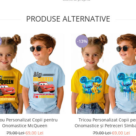
PRODUSE ALTERNATIVE
%
-13%
cou Personalizat Copii pentru
Tricou Personalizat Copii pe
Onomastice McQueen
Onomastice și Petreceri SImba
79,00 Lei
69,00 Lei
79,00 Lei
69,00 Lei