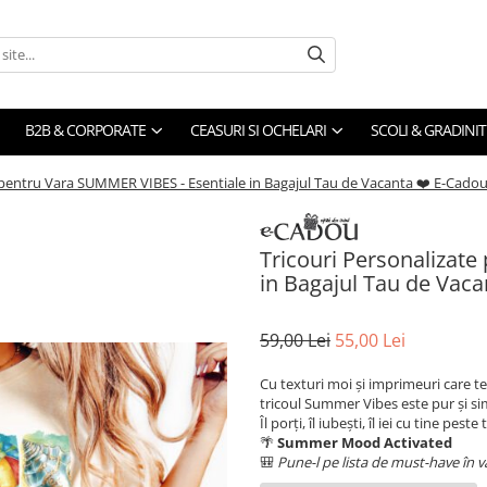
B2B & CORPORATE
CEASURI SI OCHELARI
SCOLI & GRADINIT
e pentru Vara SUMMER VIBES - Esentiale in Bagajul Tau de Vacanta ❤️ E-Cado
Tricouri Personalizat
in Bagajul Tau de Vac
59,00 Lei
55,00 Lei
Cu texturi moi și imprimeuri care te f
tricoul Summer Vibes este pur și si
Îl porți, îl iubești, îl iei cu tine pes
🌴
Summer Mood Activated
🎒
Pune-l pe lista de must-have în v