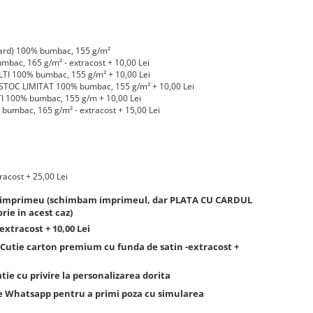
ard) 100% bumbac, 155 g/m²
bac, 165 g/m² - extracost + 10,00 Lei
TI 100% bumbac, 155 g/m² + 10,00 Lei
STOC LIMITAT 100% bumbac, 155 g/m² + 10,00 Lei
 100% bumbac, 155 g/m + 10,00 Lei
mbac, 165 g/m² - extracost + 15,00 Lei
racost + 25,00 Lei
lt imprimeu (schimbam imprimeul, dar PLATA CU CARDUL
rie in acest caz)
 extracost + 10,00 Lei
utie carton premium cu funda de satin -extracost +
ie cu privire la personalizarea dorita
de Whatsapp pentru a primi poza cu simularea