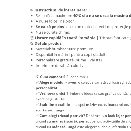
🧼
Instrucțiuni de întreținere:
Se spală la maximum
40ºC si a nu se usca la masina 
A nu se folosi înălbitor
Se calcă pe dos
sau cu un material textil de protecție
Nu se curăță chimic
📦
Livrare rapidă în toată România
| Tricouri fabricate 
👕
Detalii produs:
Material: bumbac 100% premium
Disponibil în mărimi pentru copii și adulți
Personalizare gratuită (nume + vârstă)
Imprimare durabilă, culori vii
💡
Cum comanzi?
Super simplu!
✅
Alege modelul
– avem o colecție variată cu ilustrații ad
personalizat
!
✅
Vrei ceva unic?
Trimite-ne ideea ta sau grafica dorită, i
exact pe gustul tău!
✅
Stabilim detaliile
– ne spui
mărimea, culoarea tricoul
scurtă sau lungă
.
✅
Cum alegi tricoul potrivit?
Dacă vrei
un look lejer pe
tricoul
cu mânecă scurtă
, perfect pentru activitățile de zi 
tricoul
cu mânecă lungă
este alegerea ideală, oferindu-ți 