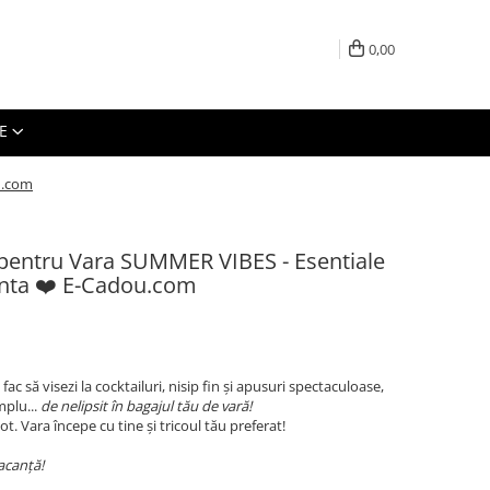
0,00
E
u.com
e pentru Vara SUMMER VIBES - Esentiale
anta ❤️ E-Cadou.com
ac să visezi la cocktailuri, nisip fin și apusuri spectaculoase,
mplu...
de nelipsit în bagajul tău de vară!
te tot. Vara începe cu tine și tricoul tău preferat!
acanță!