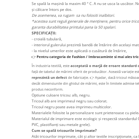
Se spală la mașină la maxim 40 ° C. A nu se usca la uscător. N
și călcare întors pe dos.
De asemenea, va rugam sa nu folositi inalbitori.
*acestea sunt reguli generale de menținere, pentru orice trico
garanta durabilitatea printului pana la 50 spalari.
SPECIFICAȚII:
- croială tubulară,
- interiorul gulerului prezintă bandă de întărire din același mat
- la nivelul umerilor este aplicată o cusătură de întărire,
👉
Pentru categoria de Fashion / Imbracaminte si mai ales tric
În industria textilă, este
acceptată o marjă de eroare standard 
față de tabelul de mărimi oferit de producător. Această variație e
reprezintă un defect
de fabricație. 👉 Așadar, dacă tricoul măso
decât dimensiunile din ghidul de mărimi, este în limitele admise te
produs neconform.
Optiune culoare tricou: alb, negru.
Tricoul alb are imprimeul negru sau colorat.
Tricoul negru poate avea imprimeu multicolor.
Materialele folosite la personalizare sunt prietenoase cu pielea
Materialul de imprimare este ecologic și respectă standardul 
PVC, plastifianți sau metale grele).
Cum se spală tricourile imprimate?
Atât tricourilor imprimate, cât şi altor textile inscripţionate, ca