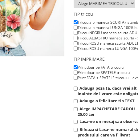
TIP tricou
Tricou alb maneca SCURTA ( stand
Tricou alb maneca LUNGA 100% bum
Tricou NEGRU maneca scurta ADUL
Tricou ALBASTRU maneca scurta - 
Tricou ROSU maneca scurta ADULTI
Tricou ROSU maneca LUNGA 100% bu
TIP IMPRIMARE
Print doar pe FATA tricoului
Print doar pe SPATELE tricoului
Print FATA + SPATELE tricoului - ext
Adauga poza ta, daca vrei a
inainte de livrare este obligato
Adauga o felicitare tip TEXT -
Alege IMPACHETARE CADOU - C
25,00 Lei
Lasa-ne un mesaj sau observat
Bifeaza si Lasa-ne numarul 
produsului care va fi livrat