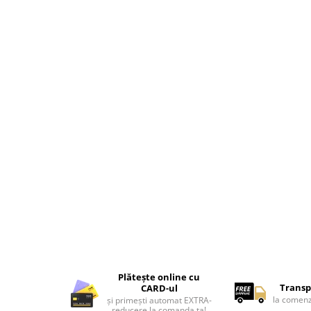
Lenjerii de pat pentru copii
Cadouri Cuplu
Fashion
Pijamale de CRACIUN
Pijamale de dama
Pijamale de barbati
Halate si capoate
Pijamale
WINTER Collection
Halate si pijamale Family
Incaltaminte
Seturi elegante femei
Umbrele
Pijamale de copii
Pijamale BIG SIZE femei
Plătește online cu
Cadouri ocazii speciale
Transp
CARD-ul
la comenz
și primești automat EXTRA-
Tricouri de craciun
reducere la comanda ta!