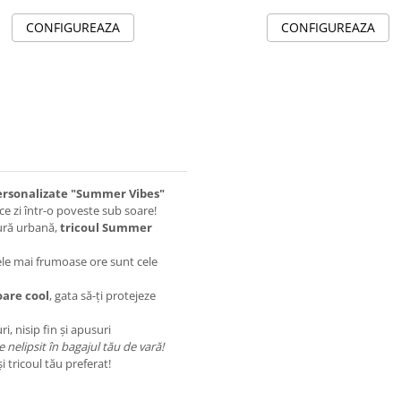
CONFIGUREAZA
CONFIGUREAZA
personalizate "Summer Vibes"
ice zi într-o poveste sub soare!
tură urbană,
tricoul Summer
ele mai frumoase ore sunt cele
oare cool
, gata să-ți protejeze
i, nisip fin și apusuri
e nelipsit în bagajul tău de vară!
 și tricoul tău preferat!