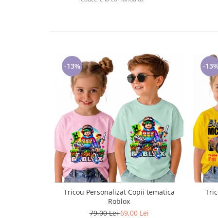
Tricouri de cuplu Valentine's Day
Valentine's Day
Cadouri pentru Bunici
Cadouri pentru Nasi si Fini
Cadouri Craciun
-13%
-13
Cadouri pentru Mama
Cadouri pentru profesori sau absolventi
Cadouri Back to school
Cadouri de Paște
Cadouri Traditionale Romanesti
8 Martie
Cadouri pentru CUPLU El & Ea
Cadouri Iubitori de animale
Cadouri GRAVIDE
Cadouri pentru sportivi
Tricou Personalizat Copii tematica
Tri
Cadouri Pensionare
Roblox
Cadouri Colegi, sefi sau angajati
79,00 Lei
69,00 Lei