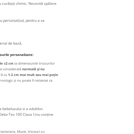
u curățați chimic. Necesită spălare
u personalizat, pentru a va
erial de bază,
ourile personalizate:
de ±2 cm
la dimensiunile tricourilor
ste considerată
normală și nu
ară cu
1-2 cm mai mult sau mai puțin
hnologic și nu poate fi reclamat ca
 bebelusului si a adultilor.
Oeko-Tex 100 Clasa I (nu conține
 hanorace, bluze, tricouri cu