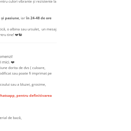
entru culori vibrante și rezistente la
e și pasiune
, iar
în 24-48 de ore
tică, o albina sau ursulet, un mesaj
tru tine! ❤️🐿️
comenzi!
 mici. ❤️
iune dorita de dvs ( culoare,
odificat sau poate fi imprimat pe
icoului sau a bluzei, grosime,
hatsapp, pentru definitivarea
erial de bază,