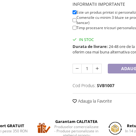
INFORMATII IMPORTANTE
Este un produs printat si personali
Comenzile cu minim 3 bluze se proc
bancar)
Timp procesare tricouri personaliza
IN STOC
Durata de livrare:
24-48 ore de la
oferim cea mai buna alternativa con
ADAUG
Cod Produs:
SVB1007
Adauga la Favorite
Garantam CALITATEA
ort GRATUIT
Retu
Produselor comercializate
i peste 350 RON
- Produse personalizate in
In 14 z
atelierul propriu