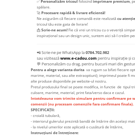
✅
Personalizăm tricoul
folosind
imprimare premium
, p
spălare.
🚀
Procesare rapidă & livrare eficientă!
Ne asigurăm că fiecare comandă este realizată
cu atenți
tricoul tău este gata de livrare!
📩
Scrie-ne acum!
Fie că vrei un tricou cu o veveriță simpa
inspirațional sau un design unic, suntem aici să-l creăm pen
📲 Scrie-ne pe WhatsApp la
0784.702.982
sau vizitează
www.e-cadou.com
pentru inspirație și 
💬 Personalizăm cu drag, pentru bucurii mari din gesturi
Pentru a alege varianta dorita
va rugam sa bifati fiecare opt
marime, material, sau alte extraoptiuni); imprimeul poate fi m
alte produse disponibile pe website-ul nostru.
Pretul produsului final se poate modifica, in functie de tipul tr
culoare, marime, material, print fata/verso daca e cazul.
Intotdeauna vom trimite simulare pentru confirmare pe w
comenzii (nu procesam comenzile fara confirmare finala).
SPECIFICAȚII:
- croială tubulară,
- interiorul gulerului prezintă bandă de întărire din același mat
- la nivelul umerilor este aplicată o cusătură de întărire,
Instrucțiuni de întreținere
: