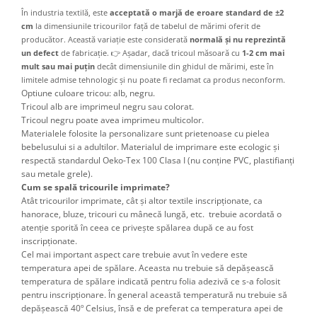
În industria textilă, este
acceptată o marjă de eroare standard de ±2
cm
la dimensiunile tricourilor față de tabelul de mărimi oferit de
producător. Această variație este considerată
normală și nu reprezintă
un defect
de fabricație. 👉 Așadar, dacă tricoul măsoară cu
1-2 cm mai
mult sau mai puțin
decât dimensiunile din ghidul de mărimi, este în
limitele admise tehnologic și nu poate fi reclamat ca produs neconform.
Optiune culoare tricou: alb, negru.
Tricoul alb are imprimeul negru sau colorat.
Tricoul negru poate avea imprimeu multicolor.
Materialele folosite la personalizare sunt prietenoase cu pielea
bebelusului si a adultilor. Materialul de imprimare este ecologic și
respectă standardul Oeko-Tex 100 Clasa I (nu conține PVC, plastifianți
sau metale grele).
Cum se spală tricourile imprimate?
Atât tricourilor imprimate, cât şi altor textile inscripţionate, ca
hanorace, bluze, tricouri cu mânecă lungă, etc. trebuie acordată o
atenţie sporită în ceea ce priveşte spălarea după ce au fost
inscripţionate.
Cel mai important aspect care trebuie avut în vedere este
temperatura apei de spălare. Aceasta nu trebuie să depăşească
temperatura de spălare indicată pentru folia adezivă ce s-a folosit
pentru inscripţionare. În general această temperatură nu trebuie să
depăşească 40º Celsius, însă e de preferat ca temperatura apei de