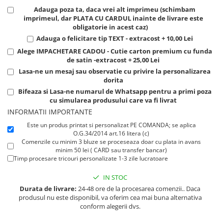
Tricouri de cuplu Valentine's Day
Adauga poza ta, daca vrei alt imprimeu (schimbam
imprimeul, dar PLATA CU CARDUL inainte de livrare este
Valentine's Day
obligatorie in acest caz)
Cadouri pentru Bunici
Adauga o felicitare tip TEXT - extracost + 10,00 Lei
Cadouri pentru Nasi si Fini
Alege IMPACHETARE CADOU - Cutie carton premium cu funda
Cadouri Craciun
de satin -extracost + 25,00 Lei
Cadouri pentru Mama
Lasa-ne un mesaj sau observatie cu privire la personalizarea
dorita
Cadouri pentru profesori sau absolventi
Bifeaza si Lasa-ne numarul de Whatsapp pentru a primi poza
Cadouri Back to school
cu simularea produsului care va fi livrat
Cadouri de Paște
INFORMATII IMPORTANTE
Cadouri Traditionale Romanesti
Este un produs printat si personalizat PE COMANDA; se aplica
O.G.34/2014 art.16 litera (c)
8 Martie
Comenzile cu minim 3 bluze se proceseaza doar cu plata in avans
Cadouri pentru CUPLU El & Ea
minim 50 lei ( CARD sau transfer bancar)
Timp procesare tricouri personalizate 1-3 zile lucratoare
Cadouri Iubitori de animale
Cadouri GRAVIDE
IN STOC
Cadouri pentru sportivi
Durata de livrare:
24-48 ore de la procesarea comenzii.. Daca
produsul nu este disponibil, va oferim cea mai buna alternativa
Cadouri Pensionare
conform alegerii dvs.
Cadouri Colegi, sefi sau angajati