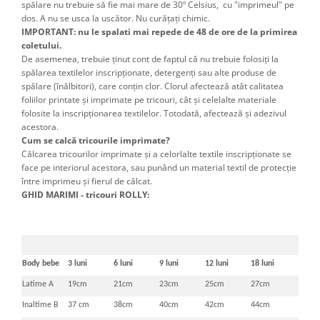
spălare nu trebuie să fie mai mare de 30º Celsius, cu "imprimeul" pe
dos. A nu se usca la uscător. Nu curățați chimic.
IMPORTANT: nu le spalati mai repede de 48 de ore de la primirea
coletului.
De asemenea, trebuie ţinut cont de faptul că nu trebuie folosiţi la
spălarea textilelor inscripţionate, detergenţi sau alte produse de
spălare (înălbitori), care conţin clor. Clorul afectează atât calitatea
foliilor printate şi imprimate pe tricouri, cât şi celelalte materiale
folosite la inscripţionarea textilelor. Totodată, afectează şi adezivul
acestora.
Cum se calcă tricourile imprimate?
Călcarea tricourilor imprimate şi a celorlalte textile inscripţionate se
face pe interiorul acestora, sau punând un material textil de protecţie
între imprimeu şi fierul de călcat.
GHID MARIMI - tricouri ROLLY:
Body bebe
3 luni
6 luni
9 luni
12 luni
18 luni
Latime A
19cm
21cm
23cm
25cm
27cm
Inaltime B
37 cm
38cm
40cm
42cm
44cm