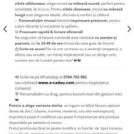
zilele călduroase
, alege tricoul
cu mânecă scurtă
, perfect pentru
activitățile de zi cu zi. Pentru
zilele răcoroase
, tricoul
cu mânecă
lungă
este alegerea ideală, oferindu-ți confort și căldură.
✅
Personalizăm tricoul
folosind
imprimare premium
, pentru
culori vibrante și rezistente la spălare.
🚀
Procesare rapidă & livrare eficientă!
Ne asigurăm că fiecare comandă este realizată
cu atenție și
pasiune
, iar
în 24-48 de ore
tricoul tău este gata de livrare!
📩
Scrie-ne acum!
Fie că vrei un tricou cu o veveriță simpatică, o
albina sau ursulet, un mesaj inspirațional sau un design unic,
suntem aici să-l creăm pentru tine! ❤️🐿️
📲 Scrie-ne pe WhatsApp la
0784.702.982
sau vizitează
www.e-cadou.com
pentru inspirație și
comenzi!
💬 Personalizăm cu drag, pentru bucurii mari din gesturi mici.
❤️
Pentru a alege varianta dorita
va rugam sa bifati fiecare optiune
dorita de dvs ( culoare, marime, material, sau alte extraoptiuni);
imprimeul poate fi modificat sau poate fi imprimat pe alte produse
disponibile pe website-ul nostru.
Pretul produsului final se poate modifica, in functie de tipul tricoului
sau a bluzei, grosime, culoare, marime, material, print fata/verso