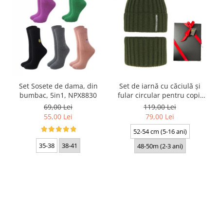
Set Sosete de dama, din
Set de iarnă cu căciulă și
bumbac, 5in1, NPX8830
fular circular pentru copii
Livido 5465.09.K30 kaki
69,00 Lei
119,00 Lei
produs in Polonia
55,00 Lei
79,00 Lei
52-54 cm (5-16 ani)
35-38
38-41
48-50m (2-3 ani)