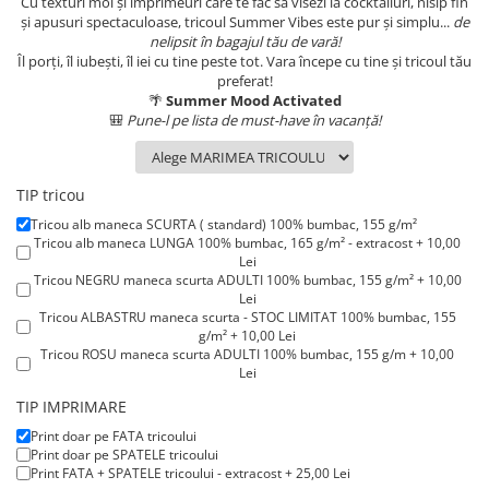
Cu texturi moi și imprimeuri care te fac să visezi la cocktailuri, nisip fin
Lenjerii de pat pentru copii
și apusuri spectaculoase, tricoul Summer Vibes este pur și simplu...
de
Cadouri Cuplu
nelipsit în bagajul tău de vară!
Îl porți, îl iubești, îl iei cu tine peste tot. Vara începe cu tine și tricoul tău
Fashion
preferat!
🌴
Summer Mood Activated
Pijamale de CRACIUN
🎒
Pune-l pe lista de must-have în vacanță!
Pijamale de dama
Pijamale de barbati
Halate si capoate
TIP tricou
Pijamale
Tricou alb maneca SCURTA ( standard) 100% bumbac, 155 g/m²
WINTER Collection
Tricou alb maneca LUNGA 100% bumbac, 165 g/m² - extracost + 10,00
Lei
Halate si pijamale Family
Tricou NEGRU maneca scurta ADULTI 100% bumbac, 155 g/m² + 10,00
Lei
Incaltaminte
Tricou ALBASTRU maneca scurta - STOC LIMITAT 100% bumbac, 155
Seturi elegante femei
g/m² + 10,00 Lei
Tricou ROSU maneca scurta ADULTI 100% bumbac, 155 g/m + 10,00
Umbrele
Lei
Pijamale de copii
Tricou ROSU maneca LUNGA 100% bumbac, 165 g/m² - extracost +
TIP IMPRIMARE
15,00 Lei
Pijamale BIG SIZE femei
Print doar pe FATA tricoului
Cadouri ocazii speciale
Print doar pe SPATELE tricoului
Print FATA + SPATELE tricoului - extracost + 25,00 Lei
Tricouri de craciun