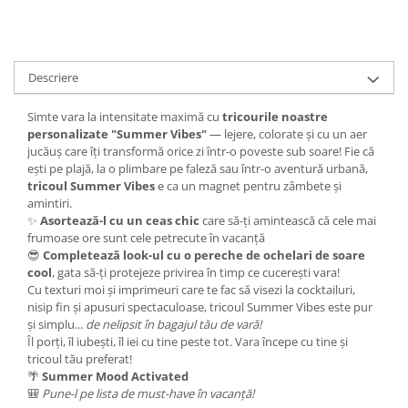
Descriere
Simte vara la intensitate maximă cu
tricourile noastre
personalizate "Summer Vibes"
— lejere, colorate și cu un aer
jucăuș care îți transformă orice zi într-o poveste sub soare! Fie că
ești pe plajă, la o plimbare pe faleză sau într-o aventură urbană,
tricoul Summer Vibes
e ca un magnet pentru zâmbete și
amintiri.
✨
Asortează-l cu un ceas chic
care să-ți amintească că cele mai
frumoase ore sunt cele petrecute în vacanță
😎
Completează look-ul cu o pereche de ochelari de soare
cool
, gata să-ți protejeze privirea în timp ce cucerești vara!
Cu texturi moi și imprimeuri care te fac să visezi la cocktailuri,
nisip fin și apusuri spectaculoase, tricoul Summer Vibes este pur
și simplu...
de nelipsit în bagajul tău de vară!
Îl porți, îl iubești, îl iei cu tine peste tot. Vara începe cu tine și
tricoul tău preferat!
🌴
Summer Mood Activated
🎒
Pune-l pe lista de must-have în vacanță!