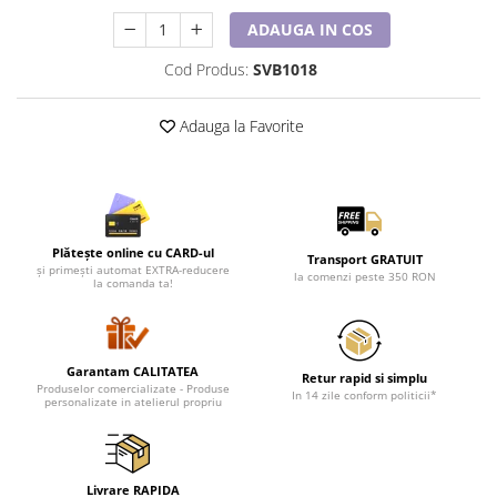
Cadouri pentru Doctori
ADAUGA IN COS
Cadouri pentru Sfânta Maria
Martisoare
Cod Produs:
SVB1018
Adauga la Favorite
Plătește online cu CARD-ul
Transport GRATUIT
și primești automat EXTRA-reducere
la comenzi peste 350 RON
la comanda ta!
Garantam CALITATEA
Retur rapid si simplu
Produselor comercializate - Produse
In 14 zile conform politicii*
personalizate in atelierul propriu
Livrare RAPIDA