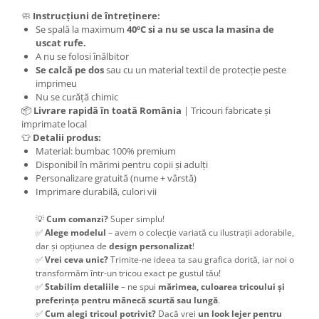
🧼
Instrucțiuni de întreținere:
Se spală la maximum
40ºC si a nu se usca la masina de
uscat rufe.
A nu se folosi înălbitor
Se calcă pe dos
sau cu un material textil de protecție peste
imprimeu
Nu se curăță chimic
📦
Livrare rapidă în toată România
| Tricouri fabricate și
imprimate local
👕
Detalii produs:
Material: bumbac 100% premium
Disponibil în mărimi pentru copii și adulți
Personalizare gratuită (nume + vârstă)
Imprimare durabilă, culori vii
💡
Cum comanzi?
Super simplu!
✅
Alege modelul
– avem o colecție variată cu ilustrații adorabile,
dar și opțiunea de
design personalizat
!
✅
Vrei ceva unic?
Trimite-ne ideea ta sau grafica dorită, iar noi o
transformăm într-un tricou exact pe gustul tău!
✅
Stabilim detaliile
– ne spui
mărimea, culoarea tricoului și
preferința pentru mânecă scurtă sau lungă
.
✅
Cum alegi tricoul potrivit?
Dacă vrei
un look lejer pentru