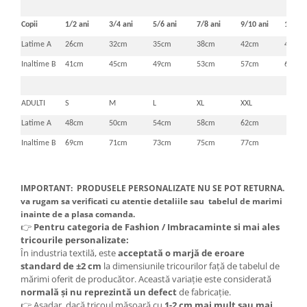
Copii
1/2 ani
3/4 ani
5/6 ani
7/8 ani
9/10 ani
11/12 
Latime A
26cm
32cm
35cm
38cm
42cm
46cm
Inaltime B
41cm
45cm
49cm
53cm
57cm
61cm
ADULTI
S
M
L
XL
XXL
Latime A
48cm
50cm
54cm
58cm
62cm
Inaltime B
69cm
71cm
73cm
75cm
77cm
IMPORTANT: PRODUSELE PERSONALIZATE NU SE POT RETURNA.
va rugam sa verificati cu atentie detaliile sau tabelul de marimi
inainte de a plasa comanda.
👉
Pentru categoria de Fashion / Imbracaminte si mai ales
tricourile personalizate:
În industria textilă, este
acceptată o marjă de eroare
standard de ±2 cm
la dimensiunile tricourilor față de tabelul de
mărimi oferit de producător. Această variație este considerată
normală și nu reprezintă un defect
de fabricație.
👉 Așadar, dacă tricoul măsoară cu
1-2 cm mai mult sau mai