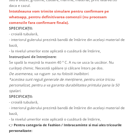
daca e cazul.
Intotdeauna vom trimite simulare pentru confirmare pe
whatsapp, pentru definitivarea comenzii (nu procesam
comenzile fara confirmare finala).
SPECIFICAȚII:
- croială tubulară,
- interiorul gulerului prezintă bandă de întărire din același material de
bază,
- la nivelul umerilor este aplicată o cusătură de întărire,
Instrucțiuni de întreținere
:
Se spală la mașină la maxim 40 ° C. A nu se usca la uscător. Nu
curățați chimic. Necesită spălare și călcare întors pe dos.
De asemenea, va rugam sa nu folositi inalbitori.
*acestea sunt reguli generale de menținere, pentru orice tricou
personalizat, pentru a va garanta durabilitatea printului pana la 50
spalari.
SPECIFICAȚII:
- croială tubulară,
- interiorul gulerului prezintă bandă de întărire din același material de
bază,
- la nivelul umerilor este aplicată o cusătură de întărire,
👉
Pentru categoria de Fashion / Imbracaminte si mai ales tricourile
personalizate: