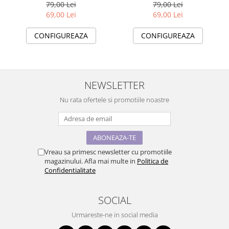
Petreceri SImba Stich
79,00 Lei
79,00 Lei
69,00 Lei
69,00 Lei
CONFIGUREAZA
CONFIGUREAZA
NEWSLETTER
Nu rata ofertele si promotiile noastre
Vreau sa primesc newsletter cu promotiile
magazinului. Afla mai multe in
Politica de
Confidentialitate
SOCIAL
Urmareste-ne in social media