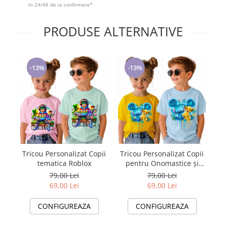
In 24/48 de la confirmare*
PRODUSE ALTERNATIVE
-13%
-13%
Tricou Personalizat Copii
Tricou Personalizat Copii
Tr
tematica Roblox
pentru Onomastice și
Petreceri SImba Stich
79,00 Lei
79,00 Lei
69,00 Lei
69,00 Lei
CONFIGUREAZA
CONFIGUREAZA