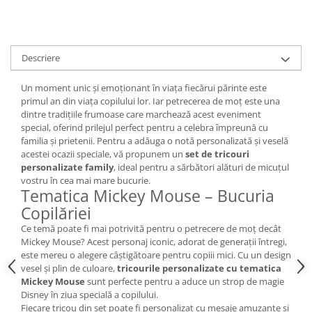
Descriere
Un moment unic și emoționant în viața fiecărui părinte este
primul an din viața copilului lor. Iar petrecerea de moț este una
dintre tradițiile frumoase care marchează acest eveniment
special, oferind prilejul perfect pentru a celebra împreună cu
familia și prietenii. Pentru a adăuga o notă personalizată și veselă
acestei ocazii speciale, vă propunem un
set de tricouri
personalizate family
, ideal pentru a sărbători alături de micuțul
vostru în cea mai mare bucurie.
Tematica Mickey Mouse – Bucuria
Copilăriei
Ce temă poate fi mai potrivită pentru o petrecere de moț decât
Mickey Mouse? Acest personaj iconic, adorat de generații întregi,
este mereu o alegere câștigătoare pentru copiii mici. Cu un design
vesel și plin de culoare,
tricourile personalizate cu tematica
Mickey Mouse
sunt perfecte pentru a aduce un strop de magie
Disney în ziua specială a copilului.
Fiecare tricou din set poate fi personalizat cu mesaje amuzante și