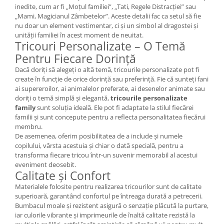
inedite, cum ar fi „Moțul familiei”, „Tati, Regele Distracției” sau
„Mami, Magicianul Zâmbetelor”. Aceste detalii fac ca setul să fie
nu doar un element vestimentar, ci și un simbol al dragostei și
unității familiei în acest moment de neuitat.
Tricouri Personalizate – O Temă
Pentru Fiecare Dorință
Dacă doriți să alegeți o altă temă, tricourile personalizate pot fi
create în funcție de orice dorință sau preferință. Fie că sunteți fani
ai supereroilor, ai animalelor preferate, ai desenelor animate sau
doriți o temă simplă și elegantă,
tricourile personalizate
family
sunt soluția ideală. Ele pot fi adaptate la stilul fiecărei
familii și sunt concepute pentru a reflecta personalitatea fiecărui
membru.
De asemenea, oferim posibilitatea de a include și numele
copilului, vârsta acestuia și chiar o dată specială, pentru a
transforma fiecare tricou într-un suvenir memorabil al acestui
eveniment deosebit.
Calitate și Confort
Materialele folosite pentru realizarea tricourilor sunt de calitate
superioară, garantând confortul pe întreaga durată a petrecerii.
Bumbacul moale și rezistent asigură o senzație plăcută la purtare,
iar culorile vibrante și imprimeurile de înaltă calitate rezistă la