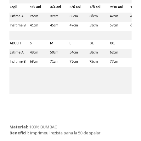
Copii
1/2 ani
3/4 ani
5/6 ani
7/8 ani
9/10 ani
11/12 
Latime A
26cm
32cm
35cm
38cm
42cm
46cm
Inaltime B
41cm
45cm
49cm
53cm
57cm
61cm
ADULTI
S
M
L
XL
XXL
Latime A
48cm
50cm
54cm
58cm
62cm
Inaltime B
69cm
71cm
73cm
75cm
77cm
Material:
100% BUMBAC
Beneficii:
Imprimeul rezista pana la 50 de spalari