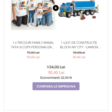
1 x TRICOURI FAMILY MAMA,
1 x JOC DE CONSTRUCTIE
TATA SI COPII PERSONALIZATE
BLOCKI MY CITY - CAMION
PENTRU MOT 1 AN 11256.01
(163 PIESE)
75,00 Lei
59,00Lei
MICKEY MOUSE
55,00 Lei
35,40 Lei
134,00 Lei
90,40 Lei
Economisesti 32,54 %
CUMPARA-LE IMPREUNA