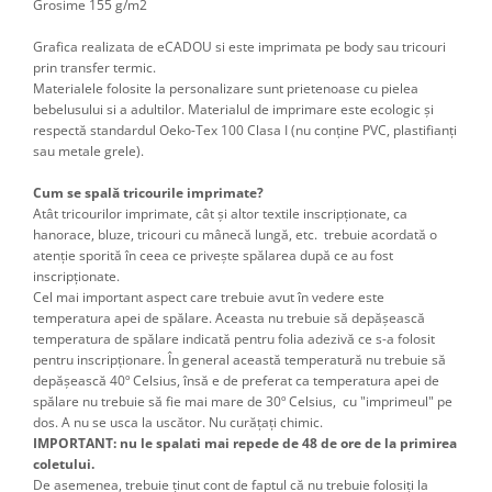
Grosime 155 g/m2
Grafica realizata de eCADOU si este imprimata pe body sau tricouri
prin transfer termic.
Materialele folosite la personalizare sunt prietenoase cu pielea
bebelusului si a adultilor. Materialul de imprimare este ecologic și
respectă standardul Oeko-Tex 100 Clasa I (nu conține PVC, plastifianți
sau metale grele).
Cum se spală tricourile imprimate?
Atât tricourilor imprimate, cât şi altor textile inscripţionate, ca
hanorace, bluze, tricouri cu mânecă lungă, etc. trebuie acordată o
atenţie sporită în ceea ce priveşte spălarea după ce au fost
inscripţionate.
Cel mai important aspect care trebuie avut în vedere este
temperatura apei de spălare. Aceasta nu trebuie să depăşească
temperatura de spălare indicată pentru folia adezivă ce s-a folosit
pentru inscripţionare. În general această temperatură nu trebuie să
depăşească 40º Celsius, însă e de preferat ca temperatura apei de
spălare nu trebuie să fie mai mare de 30º Celsius, cu "imprimeul" pe
dos. A nu se usca la uscător. Nu curățați chimic.
IMPORTANT: nu le spalati mai repede de 48 de ore de la primirea
coletului.
De asemenea, trebuie ţinut cont de faptul că nu trebuie folosiţi la