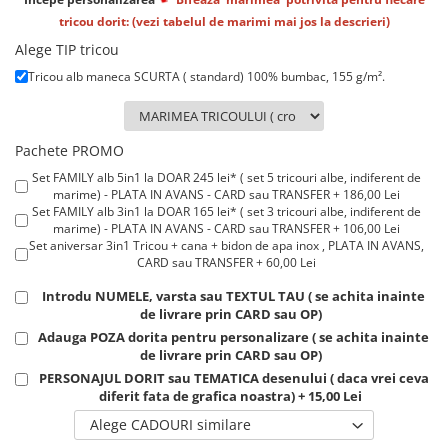
Lenjerii de pat pentru copii
tricou dorit: (vezi tabelul de marimi mai jos la descrieri)
Cadouri Cuplu
Alege TIP tricou
Fashion
Tricou alb maneca SCURTA ( standard) 100% bumbac, 155 g/m².
Pijamale de CRACIUN
Pijamale de dama
Pijamale de barbati
Pachete PROMO
Halate si capoate
Set FAMILY alb 5in1 la DOAR 245 lei* ( set 5 tricouri albe, indiferent de
marime) - PLATA IN AVANS - CARD sau TRANSFER + 186,00 Lei
Pijamale
Set FAMILY alb 3in1 la DOAR 165 lei* ( set 3 tricouri albe, indiferent de
WINTER Collection
marime) - PLATA IN AVANS - CARD sau TRANSFER + 106,00 Lei
Set aniversar 3in1 Tricou + cana + bidon de apa inox , PLATA IN AVANS,
Halate si pijamale Family
CARD sau TRANSFER + 60,00 Lei
Incaltaminte
Introdu NUMELE, varsta sau TEXTUL TAU ( se achita inainte
Seturi elegante femei
de livrare prin CARD sau OP)
Umbrele
Adauga POZA dorita pentru personalizare ( se achita inainte
Pijamale de copii
de livrare prin CARD sau OP)
PERSONAJUL DORIT sau TEMATICA desenului ( daca vrei ceva
Pijamale BIG SIZE femei
diferit fata de grafica noastra) + 15,00 Lei
Cadouri ocazii speciale
Alege CADOURI similare
Tricouri de craciun