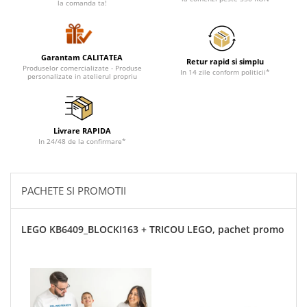
la comanda ta!
Cadouri pentru Doctori
Cadouri pentru Sfânta Maria
Martisoare
Garantam CALITATEA
Retur rapid si simplu
Produselor comercializate - Produse
In 14 zile conform politicii*
personalizate in atelierul propriu
Livrare RAPIDA
In 24/48 de la confirmare*
PACHETE SI PROMOTII
LEGO KB6409_BLOCKI163 + TRICOU LEGO, pachet promo