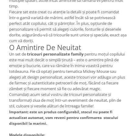
multiple spălări, astfel încât amintirile să rămână vii pentru mult
timp.
Fiecare set este creat cu atenție la detalii și poate fi comandat
într-o gamă variată de mărimi, astfel încât să se potrivească
perfect atât copilului, cât și părinților. În plus, opțiunile de
personalizare vă permit să alegeți culorile, fonturile și desenele
dorite, asigurându-vă că tricourile sunt unice și speciale, exact așa
cum vă doriți.
O Amintire De Neuitat
Un set de
tricouri personalizate family
pentru moțul copilului
este mai mult decât o simplă ținută – este o amintire plină de
emoție și bucurie, care va rămâne în inima voastră pentru
totdeauna. Fie că optați pentru tematica Mickey Mouse sau
alegeți alt design personalizat, aceste tricouri vor adăuga un plus
de farmec și autenticitate petrecerii de moț, făcând ca fiecare
zâmbet și fiecare moment să fie cu adevărat magic.
Comandați acum setul vostru de tricouri personalizate și
transformați ziua de moț într-un eveniment de neuitat, plin de
stil, culoare și veselie alături de întreaga familie!
Important: este un produs configurabil, stocul nu poate fi
actualizat automat, vom reveni pentru confirmarea stocului
disponibil la marimi.
Modele disponibile: