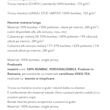
Tricou maneca SCURTA ( standard),100% bumbac, 155 g/m².
Tricou maneca LUNGA ( STOC LIMITAT) 100% bumbac, 165 g/m²
Hanorac maneca lunga
Material: 50% bumbac / 50% poliester, vătuit pe interior, 280 g/m² (
culori disponibile alb, alb cenusiu, rosu, etc)
Culoarea gri melanj 58: 55% bumbac / 40% poliester / 5% vâscoză.
vătuit pe interior, 280 g/m²
Culoarea alb cenușiu melanj 177: 57% bumbac / 42% poliester / 1%
viscoză.vătuit pe interior, 280 g/m²
Material:
100% bumbac, single jersey
Produsele
noastre
sunt:
100%
BUMBAC
,
PERSONALIZABILE
,
Produse in
Romania
, personalizate cu materiale
certificate OEKO-TEX
,
realizate cu
atentie si iimplicare.
Tricou cu maneca scurta si guler rotund dublu cu elastan
E confectionat din material tubular (fara cusaturi) pentru adulti şi cu
cusaturi pentru copii.
Banda întarită pentru acoperirea cusaturii la guler.
Material:
100% bumbac, single jersey