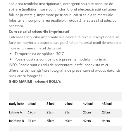
spălarea textilelor inscripţionate, detergenţi sau alte produse de
spălare (înălbitori), care conţin clor. Clorul afectează atât calitatea
foliilor printate şi imprimate pe tricouri, cât şi celelalte materiale
folosite la inscripţionarea textilelor. Totodată, afectează şi adezivul
acestora.
Cum se calcă tricourile imprimate?
Călcarea tricourilor imprimate şi a celorlalte textile inscripţionate se
face pe interiorul acestora, sau punând un material textil de protecţie
între imprimeu şi fierul de călcat.
Temperatura de spălare: 30°C
Pozele postate sunt pentru a prezenta modelul imprimat.
INFO: Pozele sunt cu titlu de prezentare, astfel pot exista mici
diferențe de nuanță între fotografia de prezentare și produs datorită
prelucrării fotografiei.
GHID MARIMI - tricouri ROLLY:
Body bebe
3 luni
6 luni
9 luni
12 luni
18 luni
Latime A
19cm
21cm
23cm
25cm
27cm
Inaltime B
37 cm
38cm
40cm
42cm
44cm