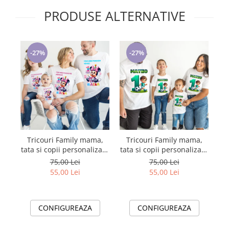
PRODUSE ALTERNATIVE
-27%
-27%
Tricouri Family mama,
Tricouri Family mama,
tata si copii personalizate
tata si copii personalizate
p
PENTRU MOT 1 AN
PENTRU MOT 1 AN
75,00 Lei
75,00 Lei
11256.02 Minnie Mouse
11256.10 tematica fotbal
55,00 Lei
55,00 Lei
CONFIGUREAZA
CONFIGUREAZA