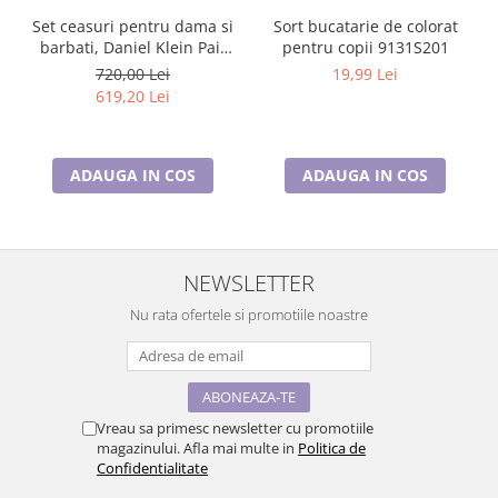
Set ceasuri pentru dama si
Sort bucatarie de colorat
barbati, Daniel Klein Pair
pentru copii 9131S201
DK.1.13908.4
720,00 Lei
19,99 Lei
619,20 Lei
ADAUGA IN COS
ADAUGA IN COS
NEWSLETTER
Nu rata ofertele si promotiile noastre
Vreau sa primesc newsletter cu promotiile
magazinului. Afla mai multe in
Politica de
Confidentialitate