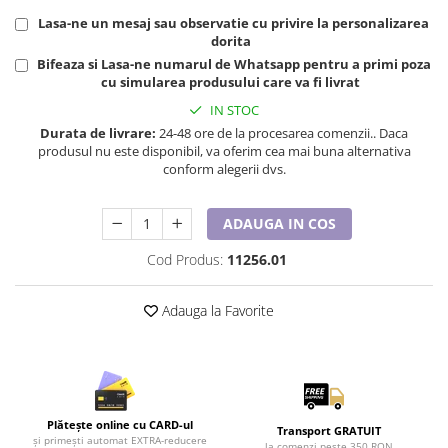
Tricouri de cuplu Valentine's Day
Lasa-ne un mesaj sau observatie cu privire la personalizarea
Valentine's Day
dorita
Bifeaza si Lasa-ne numarul de Whatsapp pentru a primi poza
Cadouri pentru Bunici
cu simularea produsului care va fi livrat
Cadouri pentru Nasi si Fini
IN STOC
Cadouri Craciun
Durata de livrare:
24-48 ore de la procesarea comenzii.. Daca
Cadouri pentru Mama
produsul nu este disponibil, va oferim cea mai buna alternativa
conform alegerii dvs.
Cadouri pentru profesori sau absolventi
Cadouri Back to school
Cadouri de Paște
ADAUGA IN COS
Cadouri Traditionale Romanesti
Cod Produs:
11256.01
8 Martie
Cadouri pentru CUPLU El & Ea
Adauga la Favorite
Cadouri Iubitori de animale
Cadouri GRAVIDE
Cadouri pentru sportivi
Cadouri Pensionare
Plătește online cu CARD-ul
Cadouri Colegi, sefi sau angajati
Transport GRATUIT
și primești automat EXTRA-reducere
la comenzi peste 350 RON