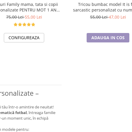
ri Family mama, tata si copii
Tricou bumbac model It is 
sonalizate PENTRU MOT 1 AN
sarcastic personalizat cu nume 
11256.01 MICKEY MOUSE
poza preferata TC5056
75,00 Lei
55,00 Lei
55,00 Lei
47,00 Lei
CONFIGUREAZA
ADAUGA IN COS
rsonalizate –
tău într-o amintire de neuitat!
ematică fotbal
, întreaga familie
ntr-un moment unic, în echipă
în modele pentru: