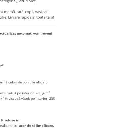
categoria „Seturi Moț
u mamă, tată, copil, nași sau
fre. Livrare rapidă în toată țara!
 actualizat automat, vom reveni
m²
m² ( culori disponibile alb, alb
ză. vătuit pe interior, 280 g/m²
 1% viscoză.vătuit pe interior, 280
,
Produse in
realizate cu
atentie si iimplicare.