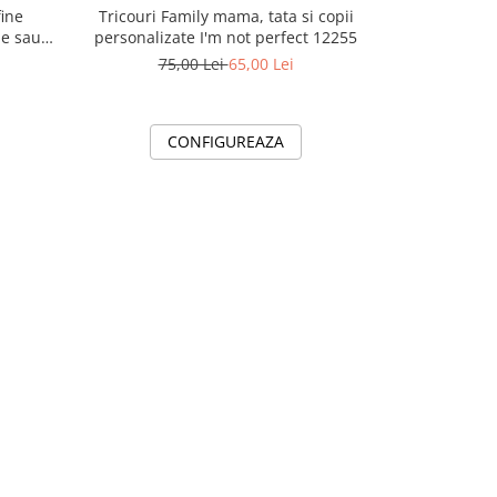
fine
Tricouri Family mama, tata si copii
Tricouri Fa
sau
personalizate I'm not perfect 12255
personalizat
Cadoul pe
75,00 Lei
65,00 Lei
69
CONFIGUREAZA
C