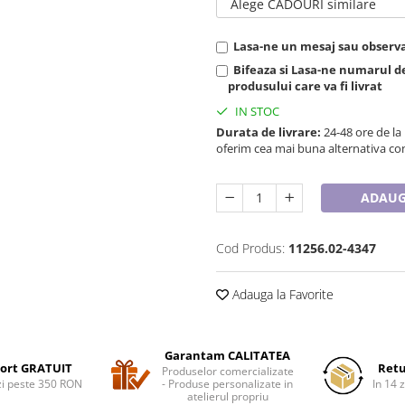
Alege CADOURI similare
Lasa-ne un mesaj sau observat
Bifeaza si Lasa-ne numarul 
produsului care va fi livrat
IN STOC
Durata de livrare:
24-48 ore de la
oferim cea mai buna alternativa con
ADAUG
Cod Produs:
11256.02-4347
Adauga la Favorite
Garantam CALITATEA
ort GRATUIT
Retu
Produselor comercializate
i peste 350 RON
- Produse personalizate in
In 14 z
atelierul propriu