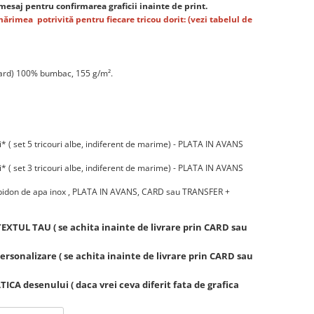
esaj pentru confirmarea graficii inainte de print.
mărimea
potrivită
pentru fiecare tricou dorit: (vezi tabelul de
ard) 100% bumbac, 155 g/m².
* ( set 5 tricouri albe, indiferent de marime) - PLATA IN AVANS
* ( set 3 tricouri albe, indiferent de marime) - PLATA IN AVANS
+ bidon de apa inox , PLATA IN AVANS, CARD sau TRANSFER +
EXTUL TAU ( se achita inainte de livrare prin CARD sau
rsonalizare ( se achita inainte de livrare prin CARD sau
A desenului ( daca vrei ceva diferit fata de grafica