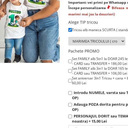
Important: vei primi pe Whatsapp m
Începe personalizarea
Bifeaza
marimi mai jos la descrieri)
Alege TIP tricou
Tricou alb maneca SCURTA ( stand
Pachete PROMO
Set FAMILY alb 5in1 la DOAR 245 lei
- CARD sau TRANSFER + 186,00 Lei
Set FAMILY alb 3in1 la DOAR 165 lei
- CARD sau TRANSFER + 106,00 Lei
Set aniversar 3in1 Tricou + cana 
60,00 Lei
Introdu NUMELE, varsta sau T
OP)
Adauga POZA dorita pentru pe
OP)
PERSONAJUL DORIT sau TEMATIC
noastra) + 15,00 Lei