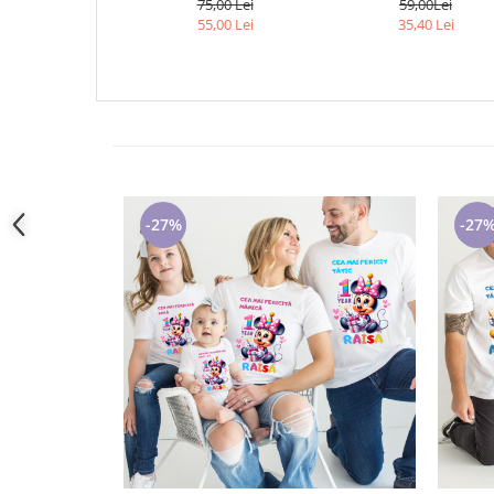
75,00 Lei
59,00Lei
Cadouri pentru Doctori
MOT 1 AN 11256.10 TEMATICA
55,00 Lei
35,40 Lei
Cadouri pentru Sfânta Maria
FOTBAL
Martisoare
-27%
-27