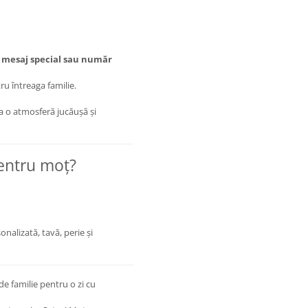
 mesaj special sau număr
ru întreaga familie.
a o atmosferă jucăușă și
pentru moț?
sonalizată, tavă, perie și
e familie pentru o zi cu