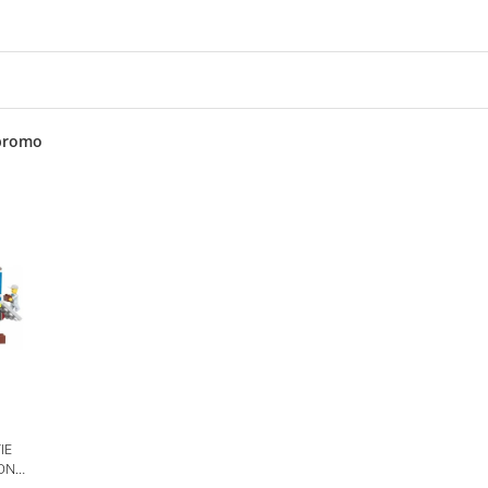
promo
IE
ION