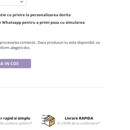
ie cu privire la personalizarea dorita
de Whatsapp pentru a primi poza cu simularea
 procesarea comenzii.. Daca produsul nu este disponibil, va
form alegerii dvs.
A IN COS
r rapid si simplu
Livrare RAPIDA
ile conform politicii*
In 24/48 de la confirmare*