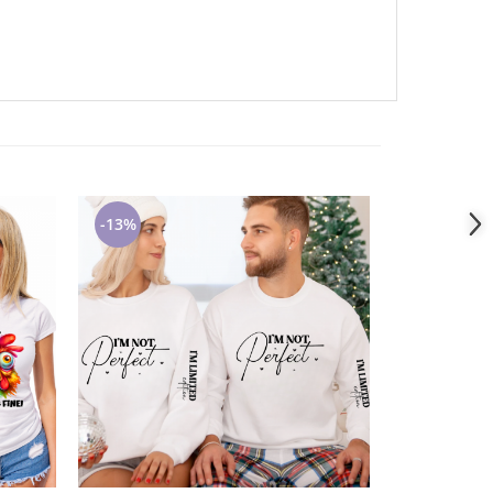
-13%
-28%