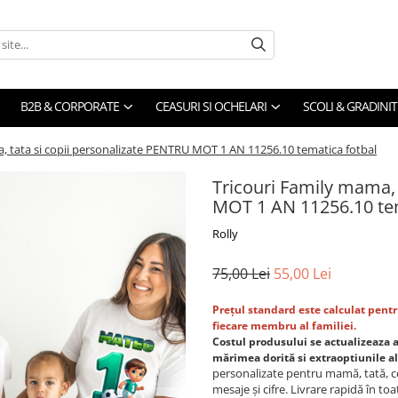
B2B & CORPORATE
CEASURI SI OCHELARI
SCOLI & GRADINIT
, tata si copii personalizate PENTRU MOT 1 AN 11256.10 tematica fotbal
Tricouri Family mama, 
MOT 1 AN 11256.10 tem
Rolly
75,00 Lei
55,00 Lei
Prețul
standard
este calculat pent
fiecare membru al familiei.
Costul produsului
se
actualizeaza
mărimea
dorită
si extraoptiunile a
personalizate pentru mamă, tată, co
mesaje și cifre. Livrare rapidă în toa