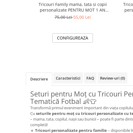
Tricouri Family mama, tata si copii
Tricou
personalizate PENTRU MOT 1 AN
per
11256.02 Minnie Mouse
75,00 Lei
55,00 Lei
CONFIGUREAZA
Caracteristici
FAQ
Review-uri
(0)
Descriere
Seturi pentru Moț cu Tricouri Pe
Tematică Fotbal 👶👕
Transformă primul eveniment important din viața copilului 
Cu
seturile pentru moț cu tricouri personalizate cu t
– mama, tata, copilul, nașii sau bunicii – poate fi parte di
completă!
🔹
Tricouri personalizate pentru familie
– disponibile 