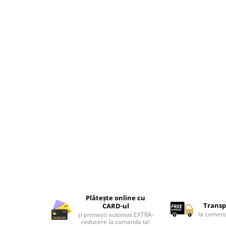
Lenjerii de pat pentru copii
Cadouri Cuplu
Fashion
Pijamale de CRACIUN
Pijamale de dama
Pijamale de barbati
Halate si capoate
Pijamale
WINTER Collection
Halate si pijamale Family
Incaltaminte
Seturi elegante femei
Umbrele
Pijamale de copii
Pijamale BIG SIZE femei
Plătește online cu
Cadouri ocazii speciale
Transp
CARD-ul
la comenz
și primești automat EXTRA-
Tricouri de craciun
reducere la comanda ta!