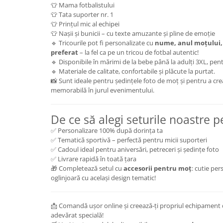
👕 Mama fotbalistului
👕 Tata suporter nr. 1
👕 Prințul mic al echipei
👕 Nașii și bunicii – cu texte amuzante și pline de emoție
🔹 Tricourile pot fi personalizate cu
nume, anul moțului,
preferat
– la fel ca pe un tricou de fotbal autentic!
🔹 Disponibile în mărimi de la bebe până la adulți 3XL, pent
🔹 Materiale de calitate, confortabile și plăcute la purtat.
📸 Sunt ideale pentru ședințele foto de moț și pentru a cre
memorabilă în jurul evenimentului.
De ce să alegi seturile noastre 
✅ Personalizare 100% după dorința ta
✅ Tematică sportivă – perfectă pentru micii suporteri
✅ Cadoul ideal pentru aniversări, petreceri și ședințe foto
✅ Livrare rapidă în toată țara
🎁 Completează setul cu
accesorii pentru moț
: cutie per
oglinjoară cu același design tematic!
📩 Comandă ușor online și creează-ți propriul echipament d
adevărat specială!