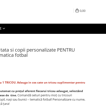
0,00
E
tata si copii personalizate PENTRU
atica fotbal
ru 1 TRICOU. Adauga in cos cate un tricou suplimentar pentru
automat
cu prețul
aferent fiecarui tricou adaugat,
selectând
Comandă seturi pentru moț cu tricouri
lese de tine.
pil, nași sau bunici – tematică fotbal! Personalizare cu nume,
tă țara!