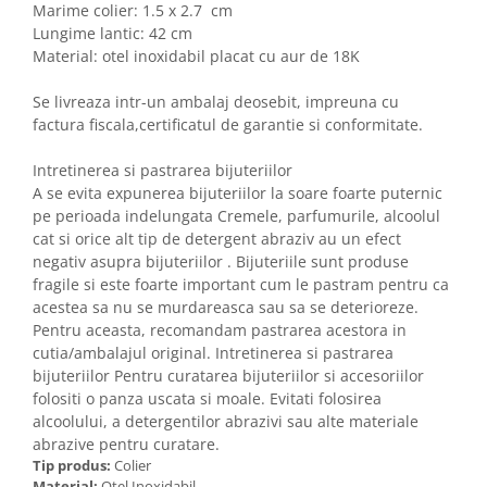
Marime colier: 1.5 x 2.7 cm
Lungime lantic: 42 cm
Material: otel inoxidabil placat cu aur de 18K
Se livreaza intr-un ambalaj deosebit, impreuna cu
factura fiscala,certificatul de garantie si conformitate.
Intretinerea si pastrarea bijuteriilor
A se evita expunerea bijuteriilor la soare foarte puternic
pe perioada indelungata Cremele, parfumurile, alcoolul
cat si orice alt tip de detergent abraziv au un efect
negativ asupra bijuteriilor . Bijuteriile sunt produse
fragile si este foarte important cum le pastram pentru ca
acestea sa nu se murdareasca sau sa se deterioreze.
Pentru aceasta, recomandam pastrarea acestora in
cutia/ambalajul original. Intretinerea si pastrarea
bijuteriilor Pentru curatarea bijuteriilor si accesoriilor
folositi o panza uscata si moale. Evitati folosirea
alcoolului, a detergentilor abrazivi sau alte materiale
abrazive pentru curatare.
Tip produs:
Colier
Material:
Otel Inoxidabil