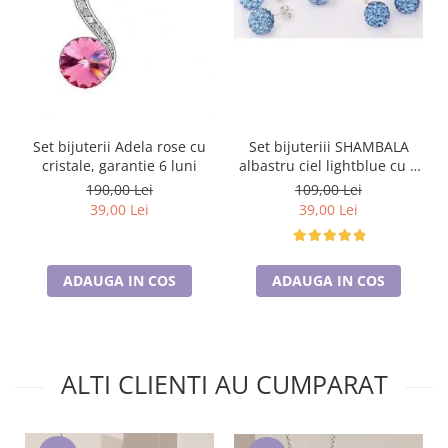
Set bijuterii Adela rose cu
Set bijuteriii SHAMBALA
cristale, garantie 6 luni
albastru ciel lightblue cu 2
perechi de cercei cu cristale
190,00 Lei
109,00 Lei
39,00 Lei
39,00 Lei
ADAUGA IN COS
ADAUGA IN COS
ALTI CLIENTI AU CUMPARAT