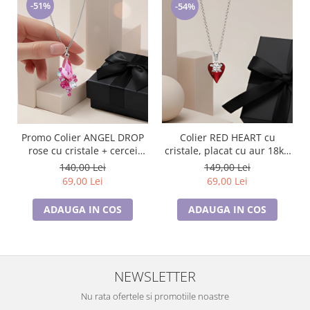
-51%
-54%
Colier RED HEART cu
Promo Colier ANGEL DROP
cristale, placat cu aur 18k -
rose cu cristale + cercei
Accesoriu Luxury al Iubirii
asortati CADOU
149,00 Lei
140,00 Lei
69,00 Lei
69,00 Lei
ADAUGA IN COS
ADAUGA IN COS
NEWSLETTER
Nu rata ofertele si promotiile noastre