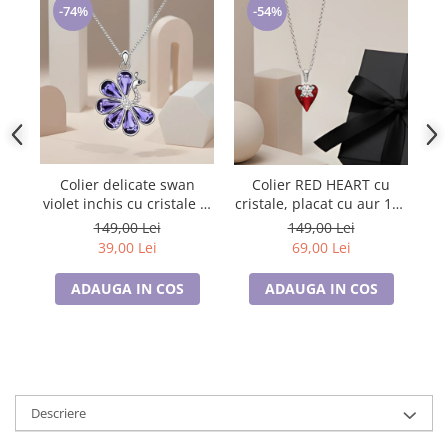
-54%
-74%
Colier delicate swan
Colier RED HEART cu
violet inchis cu cristale si
cristale, placat cu aur 18k
placat cu aur
Sw
- Accesoriu Luxury al
149,00 Lei
149,00 Lei
Iubirii
39,00 Lei
69,00 Lei
ADAUGA IN COS
ADAUGA IN COS
Descriere