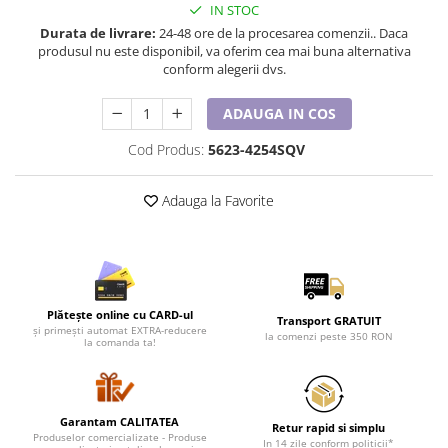
Lenjerii de pat pentru copii
IN STOC
Cadouri Cuplu
Durata de livrare:
24-48 ore de la procesarea comenzii.. Daca
produsul nu este disponibil, va oferim cea mai buna alternativa
Fashion
conform alegerii dvs.
Pijamale de CRACIUN
ADAUGA IN COS
Pijamale de dama
Pijamale de barbati
Cod Produs:
5623-4254SQV
Halate si capoate
Pijamale
Adauga la Favorite
WINTER Collection
Halate si pijamale Family
Incaltaminte
Seturi elegante femei
Plătește online cu CARD-ul
Transport GRATUIT
Umbrele
și primești automat EXTRA-reducere
la comenzi peste 350 RON
la comanda ta!
Pijamale de copii
Pijamale BIG SIZE femei
Cadouri ocazii speciale
Garantam CALITATEA
Retur rapid si simplu
Tricouri de craciun
Produselor comercializate - Produse
In 14 zile conform politicii*