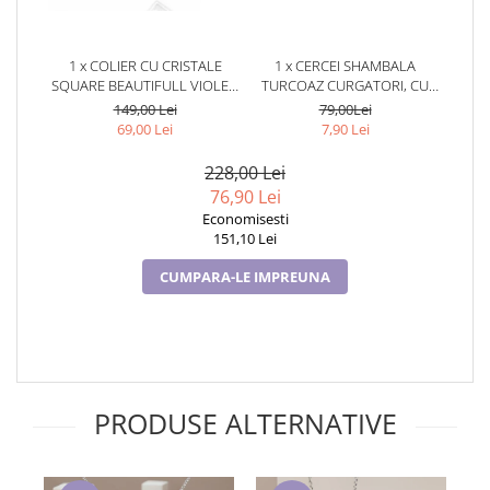
Cadouri pentru Doctori
Cadouri pentru Sfânta Maria
1 x COLIER CU CRISTALE
1 x CERCEI SHAMBALA
Martisoare
SQUARE BEAUTIFULL VIOLET,
TURCOAZ CURGATORI, CU
GARANTIE 6 LUNI
CRISTALE,
149,00 Lei
79,00Lei
TURCOAZ,TURCOAZ
69,00 Lei
7,90 Lei
228,00 Lei
76,90 Lei
Economisesti
151,10 Lei
CUMPARA-LE IMPREUNA
PRODUSE ALTERNATIVE