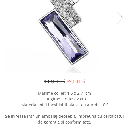
Etichete scolare
Cadouri barbati
Sepci personalizate
Seturi cadou barbati
Seturi cadou barbati portofel si curea
Bannere personalizate scoli si gradinite
Ceasuri pentru EL
Caserole personalizate sandwich
Cadouri craciun barbati
Saculeti personalizati
Cadouri personalizate barbati
Sticla de apa personalizata
Cadouri copii
Agende si caiete personalizate
Caciuli copii
Cadouri copii bebelusi 0+
Lenjerii de pat Disney
149,00 Lei
69,00 Lei
Cadouri copii 1 an
Marime colier: 1.5 x 2.7 cm
Cadouri craciun copii
Lungime lantic: 42 cm
Colectia Disney
Material: otel inoxidabil placat cu aur de 18K
Sticlă pentru apa Personalizată
Sepci personalizate
Se livreaza intr-un ambalaj deosebit, impreuna cu certificatul
de garantie si conformitate.
Seturi cadou pentru copii KID's Collection