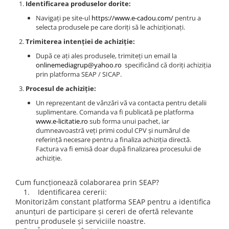
Identificarea produselor dorite:
Tricouri de cuplu Valentine's Day
Navigați pe site-ul
https://www.e-cadou.com/
pentru a
Valentine's Day
selecta produsele pe care doriți să le achiziționați.
Cadouri pentru Bunici
Trimiterea intenției de achiziție:
Cadouri pentru Nasi si Fini
După ce ați ales produsele, trimiteți un email la
Cadouri Craciun
onlinemediagrup@yahoo.ro
specificând că doriți achiziția
Cadouri pentru Mama
prin platforma SEAP / SICAP.
Cadouri pentru profesori sau absolventi
Procesul de achiziție:
Cadouri Back to school
Un reprezentant de vânzări vă va contacta pentru detalii
suplimentare. Comanda va fi publicată pe platforma
Cadouri de Paște
www.e-licitatie.ro
sub forma unui pachet, iar
Cadouri Traditionale Romanesti
dumneavoastră veți primi codul CPV și numărul de
referință necesare pentru a finaliza achiziția directă.
8 Martie
Factura va fi emisă doar după finalizarea procesului de
Cadouri pentru CUPLU El & Ea
achiziție.
Cadouri Iubitori de animale
Cadouri GRAVIDE
Cum funcționează colaborarea prin SEAP?
1. Identificarea cererii:
Cadouri pentru sportivi
Monitorizăm constant platforma SEAP pentru a identifica
Cadouri Pensionare
anunțuri de participare și cereri de ofertă relevante
Cadouri Colegi, sefi sau angajati
pentru produsele și serviciile noastre.