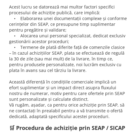
Lenjerii de pat pentru copii
Acest lucru se datorează mai multor factori specifici
Cadouri Cuplu
procesului de achiziție publică, care implică:
• Elaborarea unei documentații complexe și conforme
Fashion
cerințelor din SEAP, ce presupune timp suplimentar
Pijamale de CRACIUN
pentru pregătire și validare;
• Alocarea unui personal specializat, dedicat exclusiv
Pijamale de dama
gestionării acestor proceduri;
Pijamale de barbati
• Termene de plată diferite față de comenzile clasice
Halate si capoate
– în cazul achizițiilor SEAP, plata se efectuează de regulă
la 30 de zile (sau mai mult) de la livrare, în timp ce,
Pijamale
pentru produsele personalizate, noi lucrăm exclusiv cu
WINTER Collection
plata în avans sau cel târziu la livrare.
Halate si pijamale Family
Această diferență în condițiile comerciale implică un
Incaltaminte
efort suplimentar și un impact direct asupra fluxului
Seturi elegante femei
nostru de numerar, motiv pentru care ofertele prin SEAP
sunt personalizate și calculate distinct.
Umbrele
Vă rugăm, așadar, ca pentru orice achiziție prin SEAP, să
Pijamale de copii
ne contactați în prealabil pentru a vă transmite o ofertă
Pijamale BIG SIZE femei
dedicată, adaptată specificului acestei proceduri.
Cadouri ocazii speciale
🛒 Procedura de achiziție prin SEAP / SICAP
Tricouri de craciun