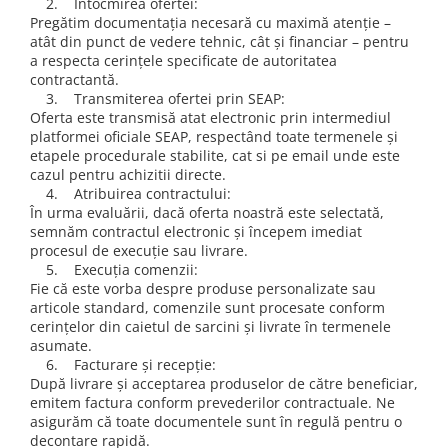
2. Întocmirea ofertei:
Cadouri pentru Doctori
Pregătim documentația necesară cu maximă atenție –
Cadouri pentru Sfânta Maria
atât din punct de vedere tehnic, cât și financiar – pentru
Martisoare
a respecta cerințele specificate de autoritatea
contractantă.
3. Transmiterea ofertei prin SEAP:
Oferta este transmisă atat electronic prin intermediul
platformei oficiale SEAP, respectând toate termenele și
etapele procedurale stabilite, cat si pe email unde este
cazul pentru achizitii directe.
4. Atribuirea contractului:
În urma evaluării, dacă oferta noastră este selectată,
semnăm contractul electronic și începem imediat
procesul de execuție sau livrare.
5. Execuția comenzii:
Fie că este vorba despre produse personalizate sau
articole standard, comenzile sunt procesate conform
cerințelor din caietul de sarcini și livrate în termenele
asumate.
6. Facturare și recepție:
După livrare și acceptarea produselor de către beneficiar,
emitem factura conform prevederilor contractuale. Ne
asigurăm că toate documentele sunt în regulă pentru o
decontare rapidă.