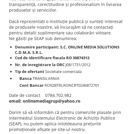
transparență, corectitudine și profesionalism în livrarea
Etichete scolare
Cadouri barbati
produselor și serviciilor.
Sepci personalizate
Seturi cadou barbati
Dacă reprezentați o instituție publică și sunteți interesat
Seturi cadou barbati portofel si curea
Bannere personalizate scoli si gradinite
de produsele noastre, vă încurajăm să ne contactați
pentru detalii suplimentare sau colaborări viitoare.
Ceasuri pentru EL
Caserole personalizate sandwich
Ne găsiți pe SEAP sub denumirea:
Cadouri craciun barbati
Saculeti personalizati
Denumire participant:
S.C. ONLINE MEDIA SOLUTIONS
Cadouri personalizate barbati
C.D.M.A. S.R.L.
Sticla de apa personalizata
Cadouri copii
Cod de identificare fiscala
RO 30874312
Agende si caiete personalizate
Nr. de inregistrare la ORC
J08/1731/2012
Caciuli copii
Tip de ofertant
Societate comerciala
Cadouri copii bebelusi 0+
Banca
TRANSILVANIA
Lenjerii de pat Disney
Cont Bancar
RO92BTRLRONCRT0246872701
Cadouri copii 1 an
Date de contact 0784.702.982
Cadouri craciun copii
email: onlinemediagrup@yahoo.ro
Colectia Disney
Sticlă pentru apa Personalizată
Dorim să vă informăm că pentru comenzile plasate prin
intermediul Sistemului Electronic de Achiziții Publice
Sepci personalizate
(SEAP), nu putem aplica intotdeauna prețurile
Seturi cadou pentru copii KID's Collection
promoționale afișate pe site-ul nostru.