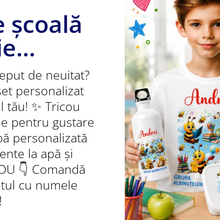
e școală
e...
nceput de neuitat?
set personalizat
l tău! ✨ Tricou
ie pentru gustare
pă personalizată
tente la apă și
ADOU 👇 Comandă
etul cu numele
!