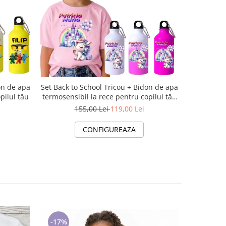
-23%
on de apa
Set Back to School Tricou + Bidon de apa
Set Back t
pilul tău
termosensibil la rece pentru copilul tău
termosensi
Little Pony
155,00 Lei
119,00 Lei
1
CONFIGUREAZA
-17%