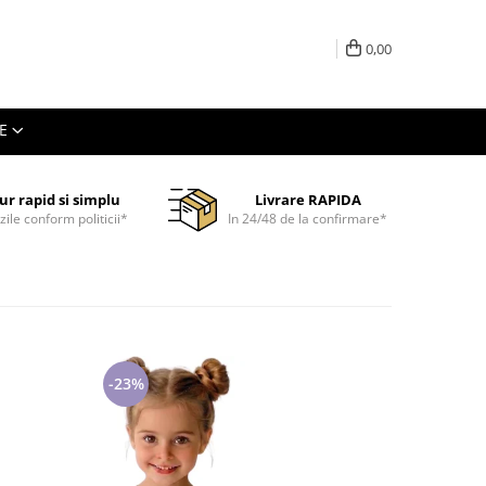
0,00
E
ur rapid si simplu
Livrare RAPIDA
 zile conform politicii*
In 24/48 de la confirmare*
-23%