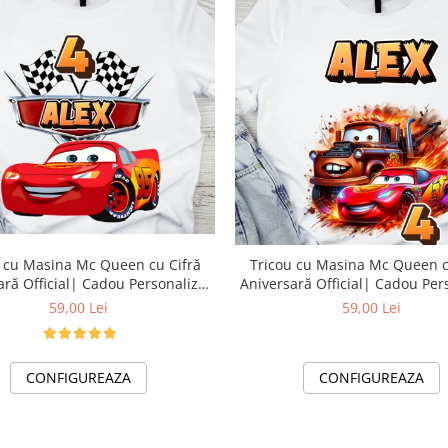
een cu Cifră
Tricou cu Masina Mc Queen cu Cifră
ară Official| Cadou Personalizat
Aniversară Official| Cadou Per
e-CADOU
e-CADOU
59,00 Lei
59,00 Lei
CONFIGUREAZA
CONFIGUREAZA