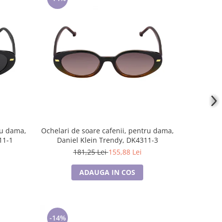
-14%
ru dama,
Ochelari de soare cafenii, pentru dama,
Ochelari d
11-1
Daniel Klein Trendy, DK4311-3
Danie
181,25 Lei
155,88 Lei
1
ADAUGA IN COS
-14%