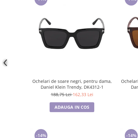
Cadouri pentru Doctori
Cadouri pentru Sfânta Maria
Martisoare
Ochelari de soare negri, pentru dama,
Ochelari
Daniel Klein Trendy, DK4312-1
Dan
188,75 Lei
162,33 Lei
ADAUGA IN COS
-14%
-14%