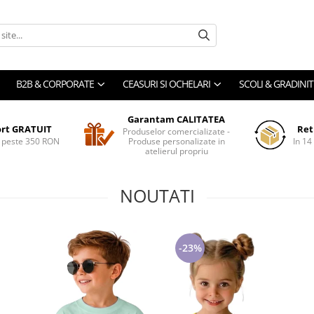
B2B & CORPORATE
CEASURI SI OCHELARI
SCOLI & GRADINIT
Garantam CALITATEA
ort GRATUIT
Ret
Produselor comercializate -
 peste 350 RON
Produse personalizate in
In 14
atelierul propriu
NOUTATI
-23%