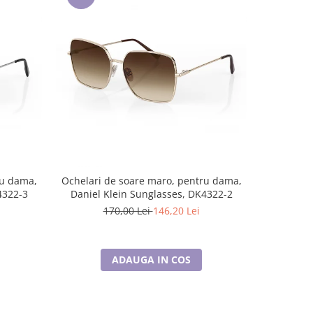
-14%
ru dama,
Ochelari de soare maro, pentru dama,
Ochelari d
4322-3
Daniel Klein Sunglasses, DK4322-2
Daniel 
170,00 Lei
146,20 Lei
1
ADAUGA IN COS