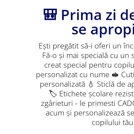
🎒 Prima zi d
se apropi
Ești pregătit să-i oferi un î
Fă-o și mai specială cu un 
creat special pentru copilu
personalizat cu nume 🥪 Cut
personalizată 💧 Sticlă de a
🏷️ Etichete școlare rezis
zgârieturi - le primesti C
acum și personalizează s
copilului tău