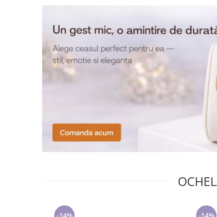
Tricouri de cuplu Valentine's Day
Valentine's Day
Cadouri pentru Bunici
Cadouri pentru Nasi si Fini
Cadouri Craciun
Cadouri pentru Mama
Cadouri pentru profesori sau absolventi
Cadouri Back to school
Cadouri de Paște
Cadouri Traditionale Romanesti
8 Martie
Cadouri pentru CUPLU El & Ea
Cadouri Iubitori de animale
Cadouri GRAVIDE
OCHELA
Cadouri pentru sportivi
Cadouri Pensionare
Cadouri Colegi, sefi sau angajati
-14%
-14%