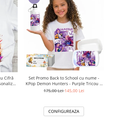
-14%
Set Promo Back to School cu nume -
Ceas pen
KPop Demon Hunters - Purple Tricou +
Str
sonalizat
Cutie + Bidon Personalizat pentru
175,00 Lei
145,00 Lei
2
copilul tău
CONFIGUREAZA