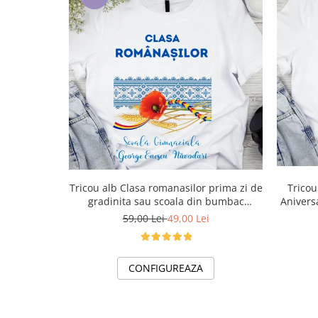
Lenjerii de pat pentru copii
Cadouri Cuplu
Fashion
Pijamale de CRACIUN
Pijamale de dama
Pijamale de barbati
Halate si capoate
Pijamale
WINTER Collection
Halate si pijamale Family
Tricou alb Clasa romanasilor prima zi de
Tricou cu Masina Mc Qu
Incaltaminte
gradinita sau scoala din bumbac
Anivers
Seturi elegante femei
ABS1133
59,00 Lei
49,00 Lei
Umbrele
Pijamale de copii
CONFIGUREAZA
Pijamale BIG SIZE femei
Cadouri ocazii speciale
Tricouri de craciun