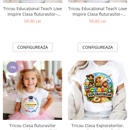
Tricou Educațional Teach Love
Tricou Educațional Teach Love
Inspire Clasa fluturasilor–
Inspire Clasa fluturasilor–
Cadou Inspirat pentru Școală
Cadou Inspirat pentru Școală
59,00 Lei
59,00 Lei
CONFIGUREAZA
CONFIGUREAZA
-7%
Tricou Clasa fluturasilor
Tricou Clasa Exploratorilor,