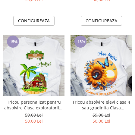
CONFIGUREAZA
CONFIGUREAZA
-15%
-15%
Tricou personalizat pentru
Tricou absolvire elevi clasa 4
absolvire Clasa exploratorilor
sau gradinita Clasa
cu text sau poze ABS1035
fluturasilor cu text sau poze
59,00 Lei
59,00 Lei
ABS1062
50,00 Lei
50,00 Lei