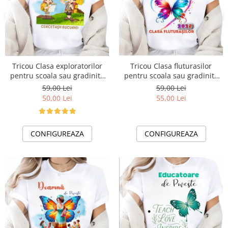
Tricou Clasa fluturasilor
Tricou Clasa exploratorilor
pentru scoala sau gradinita
pentru scoala sau gradinita
ABS1068.58
ABS1068.57
59,00 Lei
59,00 Lei
55,00 Lei
50,00 Lei
CONFIGUREAZA
CONFIGUREAZA