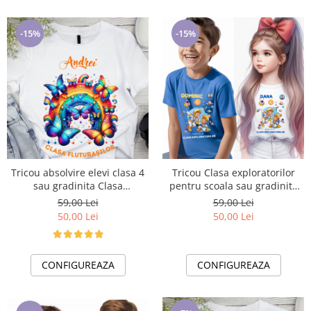
-15%
-15%
Tricou absolvire elevi clasa 4
Tricou Clasa exploratorilor
sau gradinita Clasa
pentru scoala sau gradinita
fluturasilor cu text sau poze
ABS1068.55
59,00 Lei
59,00 Lei
ABS1065
50,00 Lei
50,00 Lei
CONFIGUREAZA
CONFIGUREAZA