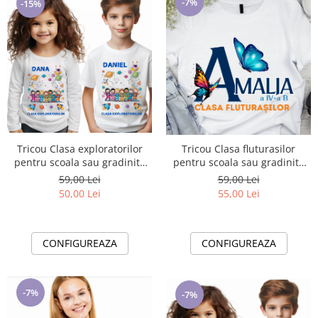
-7%
-15%
Tricou Clasa exploratorilor
Tricou Clasa fluturasilor
pentru scoala sau gradinita
pentru scoala sau gradinita
ABS1068.56
ABS1108
59,00 Lei
59,00 Lei
50,00 Lei
55,00 Lei
CONFIGUREAZA
CONFIGUREAZA
-7%
-7%