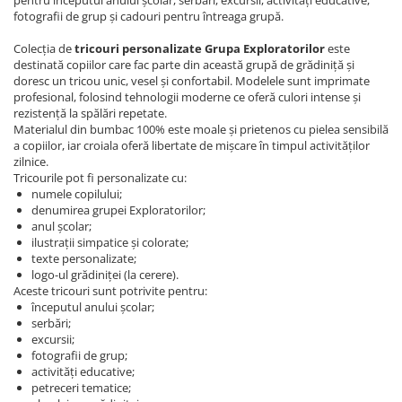
pentru începutul anului școlar, serbări, excursii, activități educative,
fotografii de grup și cadouri pentru întreaga grupă.
Colecția de
tricouri personalizate Grupa Exploratorilor
este
destinată copiilor care fac parte din această grupă de grădiniță și
doresc un tricou unic, vesel și confortabil. Modelele sunt imprimate
profesional, folosind tehnologii moderne ce oferă culori intense și
rezistență la spălări repetate.
Materialul din bumbac 100% este moale și prietenos cu pielea sensibilă
a copiilor, iar croiala oferă libertate de mișcare în timpul activităților
zilnice.
Tricourile pot fi personalizate cu:
numele copilului;
denumirea grupei Exploratorilor;
anul școlar;
ilustrații simpatice și colorate;
texte personalizate;
logo-ul grădiniței (la cerere).
Aceste tricouri sunt potrivite pentru:
începutul anului școlar;
serbări;
excursii;
fotografii de grup;
activități educative;
petreceri tematice;