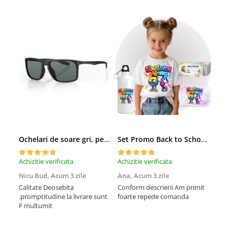
Ochelari de soare gri, pentru barbati, Daniel Klein Sunglasses, DK3250-2
Set Promo Back to School Six Seven 67 – Tricou + Cutie + Bidon Personalizat pentru copilul tău
Achizitie verificata
Achizitie verificata
Achi
Nicu Bud,
Acum 3 zile
Ana,
Acum 3 zile
Tod
sa
Calitate Deosebita
Conform descrierii Am primit
.promptitudine la livrare sunt
foarte repede comanda
Rec
F multumit
la m
fix
mul