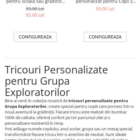
pentru scoala sau gradinita
personalizat pentru Copii și
ABS1068.59
Profesori
59,00 Lei
59,00 Lei
55,00 Lei
CONFIGUREAZA
CONFIGUREAZA
Tricouri Personalizate
pentru Grupa
Exploratorilor
Bine ai venit în colecția noastră de
tricouri personalizate pentru
Grupa Exploratorilor
, create special pentru copiii care pornesc într-o
nouă aventură la grădiniță. Fiecare tricou este realizat din bumbac
100% de calitate, oferind confort pe tot parcursul zilei și o
personalizare rezistentă în timp.
Poți adăuga numele copilului, anul școlar, grupa sau un mesaj special,
transformând fiecare tricou într-o amintire de neuitat. Sunt ideale