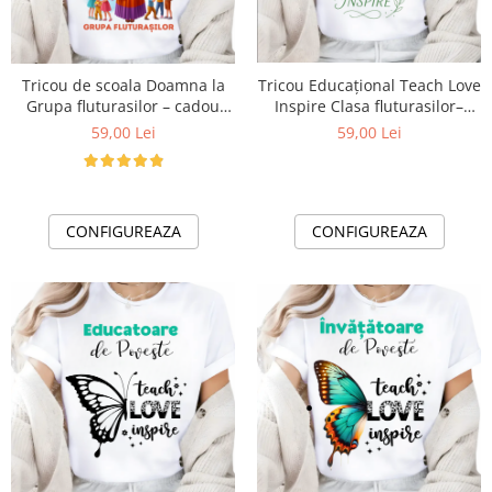
Tricou de scoala Doamna la
Tricou Educațional Teach Love
Grupa fluturasilor – cadou
Inspire Clasa fluturasilor–
personalizat pentru profesori
Cadou Inspirat pentru Școală
59,00 Lei
59,00 Lei
sau elevi
CONFIGUREAZA
CONFIGUREAZA