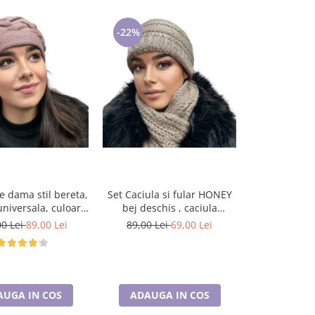
-22%
-22%
Set Caciula 
e dama stil bereta,
Set Caciula si fular HONEY
gri inchis, ca
niversala, culoare
bej deschis , caciula
interi
roz, BELLA
dublata în interior HB13
89,00 Le
00 Lei
89,00 Lei
89,00 Lei
69,00 Lei
ADAUGA
AUGA IN COS
ADAUGA IN COS