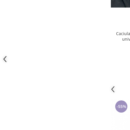
Cadouri pentru Doctori
Cadouri pentru Sfânta Maria
Martisoare
Caciul
uni
-55%