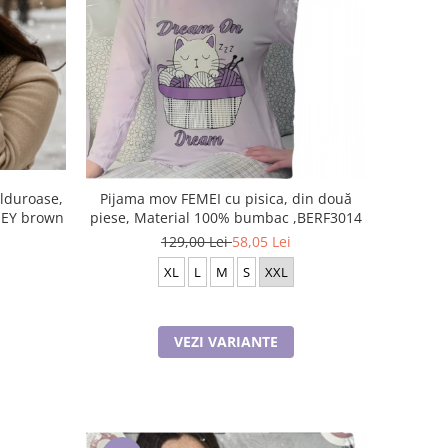
alduroase,
Pijama mov FEMEI cu pisica, din două
ONEY brown
piese, Material 100% bumbac ,BERF3014
129,00 Lei
58,05 Lei
XL
L
M
S
XXL
VEZI VARIANTE