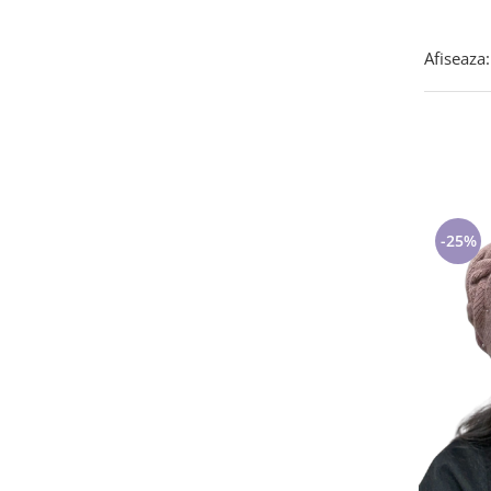
Tricouri de cuplu Valentine's Day
Valentine's Day
Afiseaza:
Cadouri pentru Bunici
Cadouri pentru Nasi si Fini
Cadouri Craciun
Cadouri pentru Mama
Cadouri pentru profesori sau absolventi
Cadouri Back to school
-25%
Cadouri de Paște
Cadouri Traditionale Romanesti
8 Martie
Cadouri pentru CUPLU El & Ea
Cadouri Iubitori de animale
Cadouri GRAVIDE
Cadouri pentru sportivi
Cadouri Pensionare
Cadouri Colegi, sefi sau angajati