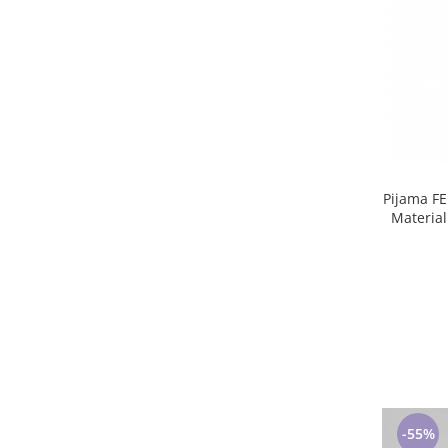
Pijama FE
Materia
-55%