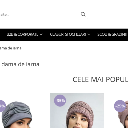
B2B & CORPORATE
CEASURI SI OCHELARI
SCOLI & GRADINIT
dama de iarna
i dama de iarna
CELE MAI POPU
-35%
4%
-25%