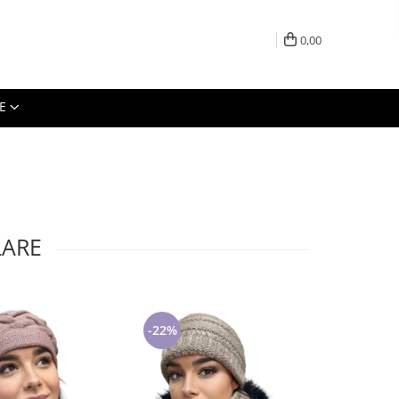
0,00
E
LARE
-22%
-22%