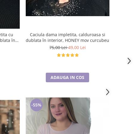
Caciula dama impletita, calduroasa si
dublata în interior, HONEY mov curcubeu
blata în
75,00 Lei
49,00 Lei
ADAUGA IN COS
-55%