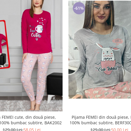
-61%
 FEMEI cute, din două piese,
Pijama FEMEI din două piese, 
 100% bumbac subtire, BAK2002
100% bumbac subtire, BERF30
129,00 Lei
58,05 Lei
129,00 Lei
50,00 Lei