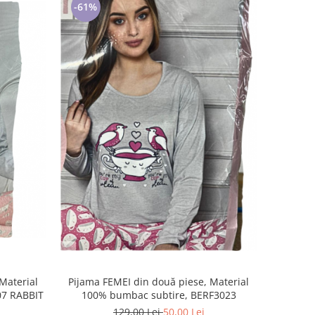
-61%
Pijama FEMEI din două piese, Material
Material
100% bumbac subtire, BERF3023
07 RABBIT
129,00 Lei
50,00 Lei