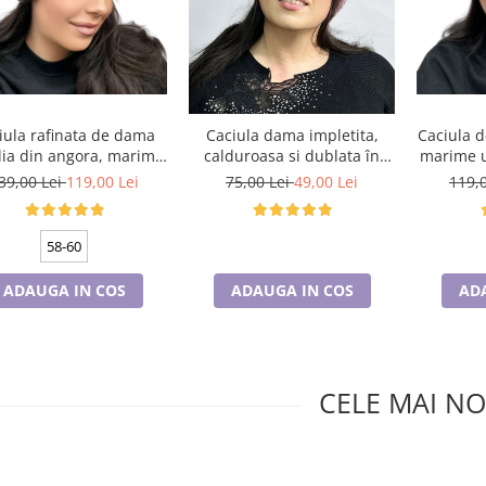
iula rafinata de dama
Caciula d
Caciula dama impletita,
ia din angora, marime
marime u
calduroasa si dublata în
ersala, captuseala din
interior, HONEY mov
39,00 Lei
119,00 Lei
119,
75,00 Lei
49,00 Lei
polar, culoare gri
curcubeu
58-60
ADAUGA IN COS
AD
ADAUGA IN COS
CELE MAI NO