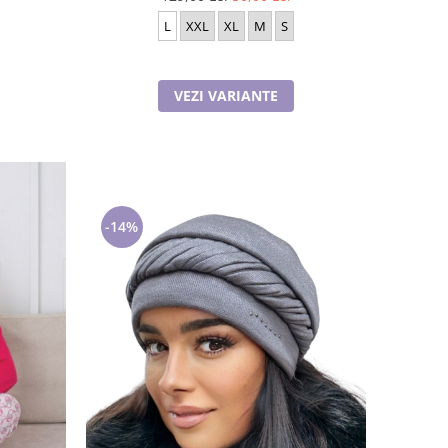
L
XXL
XL
M
S
VEZI VARIANTE
-14%