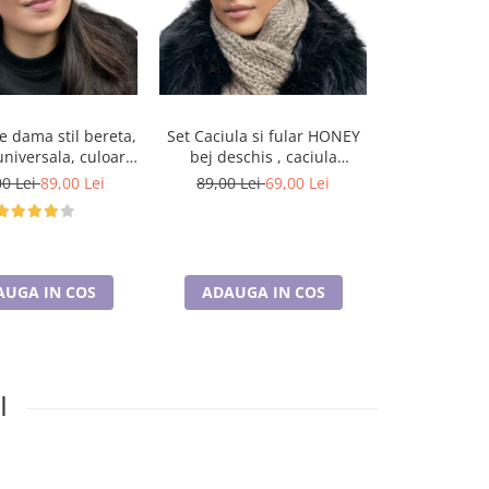
e dama stil bereta,
Set Caciula si fular HONEY
Set Caciula 
niversala, culoare
bej deschis , caciula
gri inchis, ca
roz, BELLA
dublata în interior HB13
interi
00 Lei
89,00 Lei
89,00 Lei
69,00 Lei
89,00 Le
AUGA IN COS
ADAUGA IN COS
ADAUGA
I