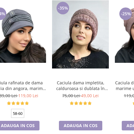
-35%
4%
-25%
Caciula dama impletita,
iula rafinata de dama
Caciula d
calduroasa si dublata în
ia din angora, marime
marime u
interior, HONEY mov
ersala, captuseala din
75,00 Lei
49,00 Lei
39,00 Lei
119,00 Lei
119,
curcubeu
polar, culoare gri
58-60
ADAUGA IN COS
ADAUGA IN COS
AD