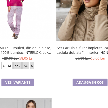
MEI cu ursuleti, din două piese,
Set Caciula si fular impletite, c
l 100% bumbac INTERLOK, Lux,
caciula dublata în interior, H
Baray
129,00 Lei
58,05 Lei
89,00 Lei
60,00 Lei
L
M
XXL
XL
S
VEZI VARIANTE
ADAUGA IN COS