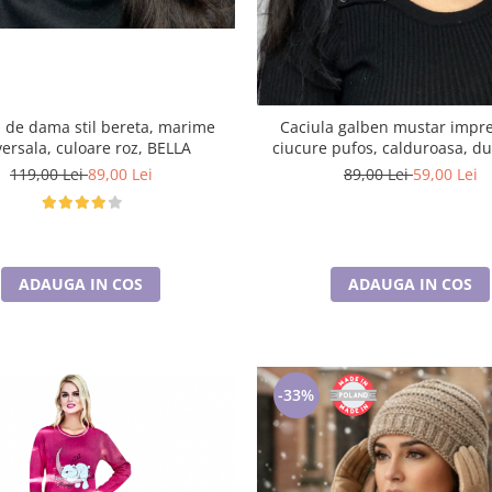
a de dama stil bereta, marime
Caciula galben mustar impretita cu
versala, culoare roz, BELLA
ciucure pufos, calduroasa, du
interior BELLA
119,00 Lei
89,00 Lei
89,00 Lei
59,00 Lei
ADAUGA IN COS
ADAUGA IN COS
-33%