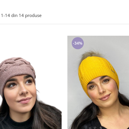
1-
14
din
14
produse
-34%