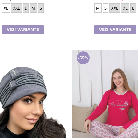
XL
XXL
L
M
S
M
S
XXL
XL
L
VEZI VARIANTE
VEZI VARIANTE
-55%