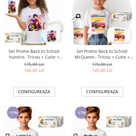
Set Promo Back to School
Set Promo Back to School
huntrix– Tricou + Cutie +
McQueen– Tricou + Cutie +
Bidon Personalizat pentru
Bidon Personalizat pentru
175,00 Lei
175,00 Lei
copilul tău
copilul tău
145,00 Lei
145,00 Lei
CONFIGUREAZA
CONFIGUREAZA
-17%
-17%