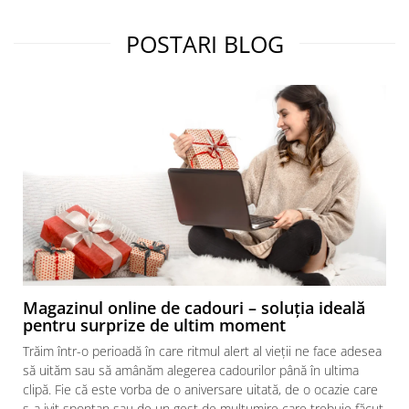
POSTARI BLOG
Magazinul online de cadouri – soluția ideală
pentru surprize de ultim moment
Trăim într-o perioadă în care ritmul alert al vieții ne face adesea
să uităm sau să amânăm alegerea cadourilor până în ultima
clipă. Fie că este vorba de o aniversare uitată, de o ocazie care
s-a ivit spontan sau de un gest de mulțumire care trebuie făcut