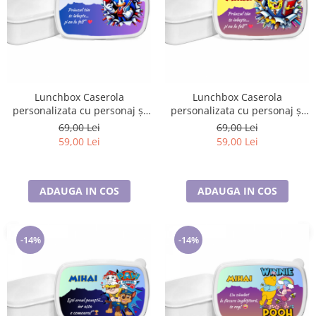
Lunchbox Caserola
Lunchbox Caserola
personalizata cu personaj și
personalizata cu personaj și
nume pentru sandwich SN202
nume pentru sandwich SN204
69,00 Lei
69,00 Lei
59,00 Lei
59,00 Lei
ADAUGA IN COS
ADAUGA IN COS
-14%
-14%