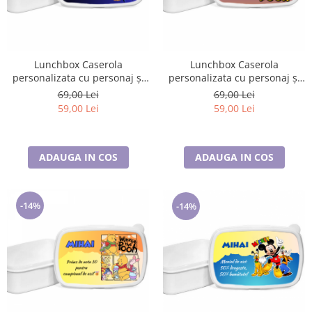
Lunchbox Caserola
Lunchbox Caserola
personalizata cu personaj și
personalizata cu personaj și
nume pentru sandwich SN205
nume pentru sandwich SN206
69,00 Lei
69,00 Lei
59,00 Lei
59,00 Lei
ADAUGA IN COS
ADAUGA IN COS
-14%
-14%