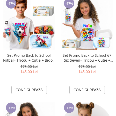
-17%
-17%
Set Promo Back to School
Set Promo Back to School 67
Fotbal– Tricou + Cutie + Bidon
Six Seven– Tricou + Cutie +
Personalizat pentru copilul
Bidon Personalizat pentru
175,00 Lei
175,00 Lei
tău
copilul tău
145,00 Lei
145,00 Lei
CONFIGUREAZA
CONFIGUREAZA
-17%
-17%