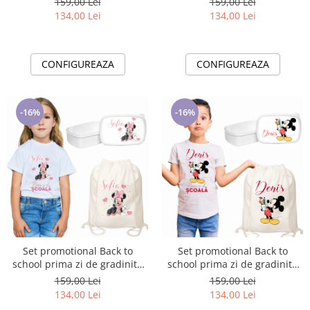
159,00 Lei
159,00 Lei
Minnie ABS335
134,00 Lei
134,00 Lei
CONFIGUREAZA
CONFIGUREAZA
-16%
-16%
Set promotional Back to
Set promotional Back to
school prima zi de gradinita
school prima zi de gradinita
scoala din bumbac ABS338
scoala din bumbac ABS339
159,00 Lei
159,00 Lei
134,00 Lei
134,00 Lei