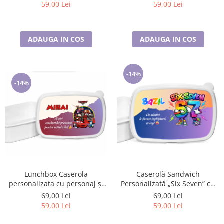
59,00 Lei
59,00 Lei
ADAUGA IN COS
ADAUGA IN COS
-14%
-14%
Lunchbox Caserola
Caserolă Sandwich
personalizata cu personaj și
Personalizată „Six Seven” cu
nume pentru sandwich
Nume – Cutie Mâncare Copii
69,00 Lei
69,00 Lei
59,00 Lei
59,00 Lei