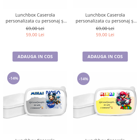
Lunchbox Caserola
Lunchbox Caserola
personalizata cu personaj și
personalizata cu personaj și
nume pentru sandwich SN207
nume pentru sandwich SN208
69,00 Lei
69,00 Lei
59,00 Lei
59,00 Lei
ADAUGA IN COS
ADAUGA IN COS
-14%
-14%