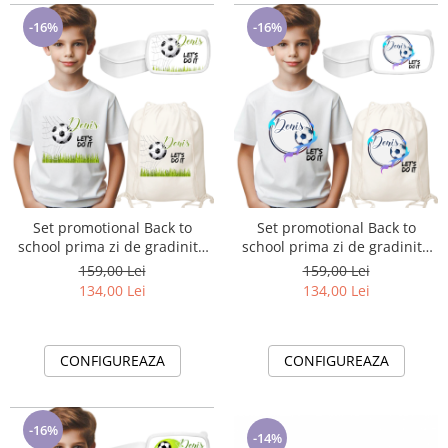
-16%
-16%
Set promotional Back to
Set promotional Back to
school prima zi de gradinita
school prima zi de gradinita
scoala din bumbac fotbal
scoala din bumbac fotbal
159,00 Lei
159,00 Lei
ABF343
ABF344
134,00 Lei
134,00 Lei
CONFIGUREAZA
CONFIGUREAZA
-16%
-14%