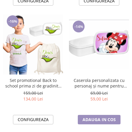
CONFIGUREAZA
CONFIGUREAZA
-16%
-14%
Set promotional Back to
Caserola personalizata cu
school prima zi de gradinita
personaj și nume pentru
scoala din bumbac fotbal
sandwich Back to school
159,00 Lei
69,00 Lei
ABS342
SN201
134,00 Lei
59,00 Lei
CONFIGUREAZA
ADAUGA IN COS