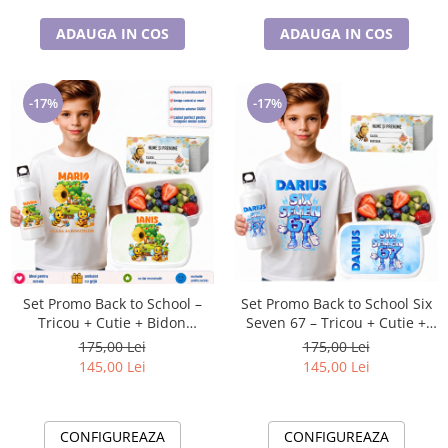
ADAUGA IN COS
ADAUGA IN COS
-17%
-17%
Set Promo Back to School –
Set Promo Back to School Six
Tricou + Cutie + Bidon
Seven 67 – Tricou + Cutie +
Personalizat pentru copilul
Bidon Personalizat pentru
175,00 Lei
175,00 Lei
tău
copilul tău
145,00 Lei
145,00 Lei
CONFIGUREAZA
CONFIGUREAZA