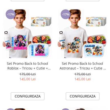
-17%
-17%
Set Promo Back to School
Set Promo Back to School
Roblox – Tricou + Cutie +
Astronaut – Tricou + Cutie +
Bidon Personalizat pentru
Bidon Personalizat pentru
175,00 Lei
175,00 Lei
copilul tău
copilul tău
145,00 Lei
145,00 Lei
CONFIGUREAZA
CONFIGUREAZA