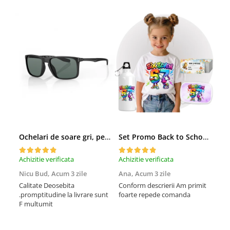
Ochelari de soare gri, pentru barbati, Daniel Klein Sunglasses, DK3250-2
Set Promo Back to School Six Seven 67 – Tricou + Cutie + Bidon Personalizat pentru copilul tău
Achizitie verificata
Achizitie verificata
Achi
Nicu Bud,
Acum 3 zile
Ana,
Acum 3 zile
Tod
sa
Calitate Deosebita
Conform descrierii Am primit
.promptitudine la livrare sunt
foarte repede comanda
Rec
F multumit
la m
fix
mul