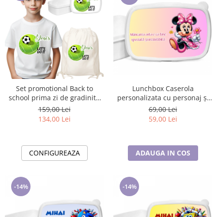
Lunchbox Caserola
Set promotional Back to
personalizata cu personaj și
school prima zi de gradinita
nume pentru sandwich Back
scoala din bumbac fotbal
69,00 Lei
159,00 Lei
to school SN202
ABF345
59,00 Lei
134,00 Lei
ADAUGA IN COS
CONFIGUREAZA
-14%
-14%