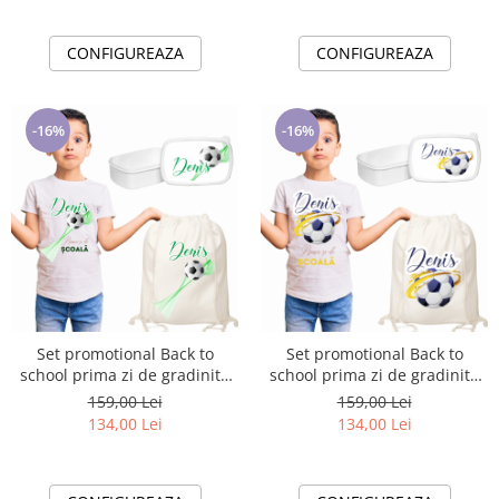
CONFIGUREAZA
CONFIGUREAZA
-16%
-16%
Set promotional Back to
Set promotional Back to
school prima zi de gradinita
school prima zi de gradinita
scoala din bumbac ABS340
scoala din bumbac fotbal
159,00 Lei
159,00 Lei
ABS341
134,00 Lei
134,00 Lei