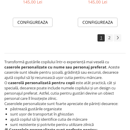
tău
copilul tău
145,00 Lei
145,00 Lei
CONFIGUREAZA
CONFIGUREAZA
1
2
Transformă gustările copilului într-o experiență mai veselă cu
caserole personalizate cu nume sau personaj preferat
. Aceste
caserole sunt ideale pentru școală, grădiniță sau excursii, deoarece
ajută copilul să își recunoască ușor cutia pentru mâncare.
O
caserolă personalizată pentru copii
este atât practică, cât și
specială, deoarece poate include numele copilului și un design cu
personajul preferat. Astfel, cutia pentru gustări devine un obiect
personal care îl însoțește zilnic.
Caserolele personalizate sunt foarte apreciate de părinți deoarece:
păstrează gustările organizate
sunt ușor de transportat în ghiozdan
ajută copilul să își identifice cutia de mâncare
sunt rezistente și potrivite pentru utilizare zilnică
🎁
Caserolele personalizate sunt perfecte pentru: