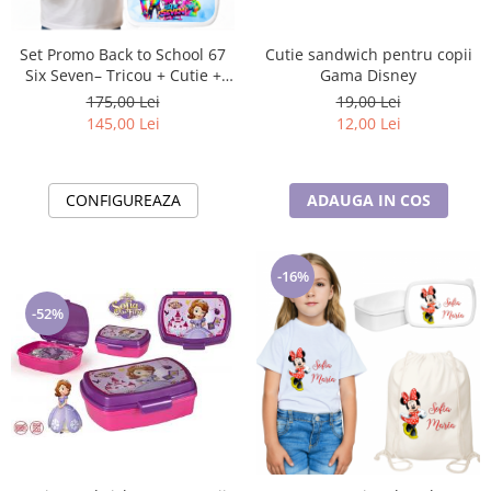
Cadouri pentru Doctori
Cadouri pentru Sfânta Maria
Set Promo Back to School 67
Cutie sandwich pentru copii
Martisoare
Six Seven– Tricou + Cutie +
Gama Disney
Bidon Personalizat pentru
175,00 Lei
19,00 Lei
copilul tău
145,00 Lei
12,00 Lei
CONFIGUREAZA
ADAUGA IN COS
-16%
-52%