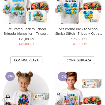
Set Promo Back to School
Set Promo Back to School
Brigada blanosilor – Tricou +
Simba Stitch– Tricou + Cutie +
Cutie + Bidon Personalizat
Bidon Personalizat pentru
175,00 Lei
175,00 Lei
pentru copilul tău
copilul tău
145,00 Lei
145,00 Lei
CONFIGUREAZA
CONFIGUREAZA
-17%
-17%