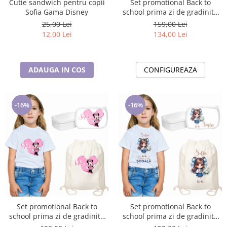
Cutie sandwich pentru copii
Set promotional Back to
Sofia Gama Disney
school prima zi de gradinita
scoala din bumbac model
25,00 Lei
159,00 Lei
Minnie ABS334
12,00 Lei
134,00 Lei
ADAUGA IN COS
CONFIGUREAZA
-16%
-16%
Set promotional Back to
Set promotional Back to
school prima zi de gradinita
school prima zi de gradinita
scoala din bumbac model
scoala din bumbac ABS336