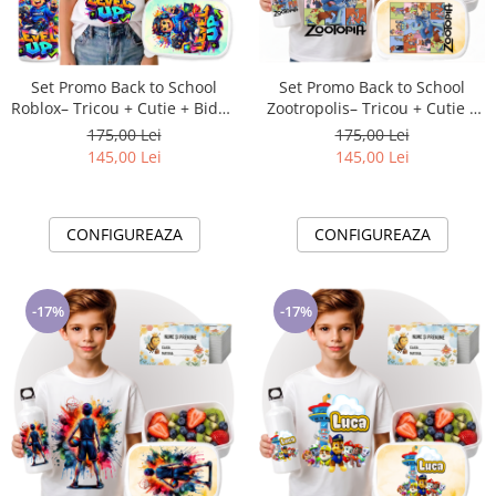
Set Promo Back to School
Set Promo Back to School
Roblox– Tricou + Cutie + Bidon
Zootropolis– Tricou + Cutie +
Personalizat pentru copilul
Bidon Personalizat pentru
175,00 Lei
175,00 Lei
tău
copilul tău
145,00 Lei
145,00 Lei
CONFIGUREAZA
CONFIGUREAZA
-17%
-17%