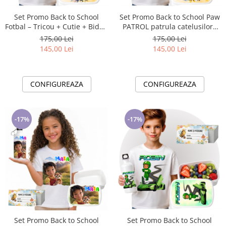
Set Promo Back to School
Set Promo Back to School Paw
Fotbal – Tricou + Cutie + Bidon
PATROL patrula catelusilor–
Personalizat pentru copilul
Tricou + Cutie + Bidon
175,00 Lei
175,00 Lei
tău
Personalizat pentru copilul
145,00 Lei
145,00 Lei
tău
CONFIGUREAZA
CONFIGUREAZA
-17%
-17%
Set Promo Back to School
Set Promo Back to School