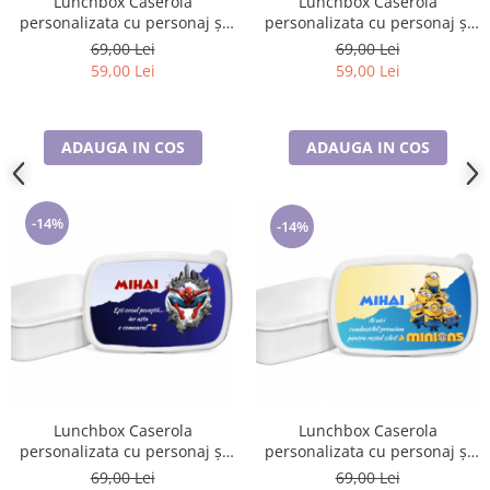
Lunchbox Caserola
Lunchbox Caserola
personalizata cu personaj și
personalizata cu personaj și
nume pentru sandwich SN209
nume pentru sandwich
69,00 Lei
69,00 Lei
59,00 Lei
59,00 Lei
ADAUGA IN COS
ADAUGA IN COS
-14%
-14%
Lunchbox Caserola
Lunchbox Caserola
personalizata cu personaj și
personalizata cu personaj și
nume pentru sandwich
nume pentru sandwich
69,00 Lei
69,00 Lei