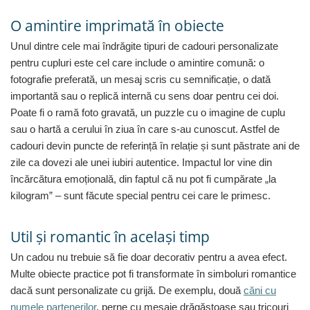
Lenjerii de pat pentru copii
Cadouri Cuplu
O amintire imprimată în obiecte
Fashion
Unul dintre cele mai îndrăgite tipuri de cadouri personalizate
pentru cupluri este cel care include o amintire comună: o
Pijamale de CRACIUN
fotografie preferată, un mesaj scris cu semnificație, o dată
Pijamale de dama
importantă sau o replică internă cu sens doar pentru cei doi.
Pijamale de barbati
Poate fi o ramă foto gravată, un puzzle cu o imagine de cuplu
Halate si capoate
sau o hartă a cerului în ziua în care s-au cunoscut. Astfel de
Pijamale
cadouri devin puncte de referință în relație și sunt păstrate ani de
WINTER Collection
zile ca dovezi ale unei iubiri autentice. Impactul lor vine din
Halate si pijamale Family
încărcătura emoțională, din faptul că nu pot fi cumpărate „la
Incaltaminte
kilogram” – sunt făcute special pentru cei care le primesc.
Seturi elegante femei
Umbrele
Util și romantic în același timp
Pijamale de copii
Un cadou nu trebuie să fie doar decorativ pentru a avea efect.
Pijamale BIG SIZE femei
Multe obiecte practice pot fi transformate în simboluri romantice
Cadouri ocazii speciale
dacă sunt personalizate cu grijă. De exemplu, două
căni cu
Tricouri de craciun
numele partenerilor
, perne cu mesaje drăgăstoase sau tricouri