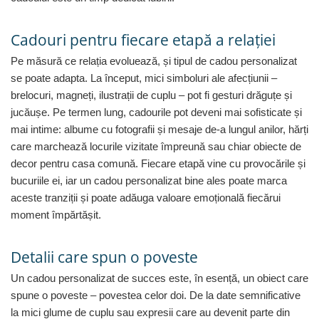
Cadouri pentru Doctori
Cadouri pentru Sfânta Maria
Cadouri pentru fiecare etapă a relației
Martisoare
Pe măsură ce relația evoluează, și tipul de cadou personalizat
se poate adapta. La început, mici simboluri ale afecțiunii –
brelocuri, magneți, ilustrații de cuplu – pot fi gesturi drăguțe și
jucăușe. Pe termen lung, cadourile pot deveni mai sofisticate și
mai intime: albume cu fotografii și mesaje de-a lungul anilor, hărți
care marchează locurile vizitate împreună sau chiar obiecte de
decor pentru casa comună. Fiecare etapă vine cu provocările și
bucuriile ei, iar un cadou personalizat bine ales poate marca
aceste tranziții și poate adăuga valoare emoțională fiecărui
moment împărtășit.
Detalii care spun o poveste
Un cadou personalizat de succes este, în esență, un obiect care
spune o poveste – povestea celor doi. De la date semnificative
la mici glume de cuplu sau expresii care au devenit parte din