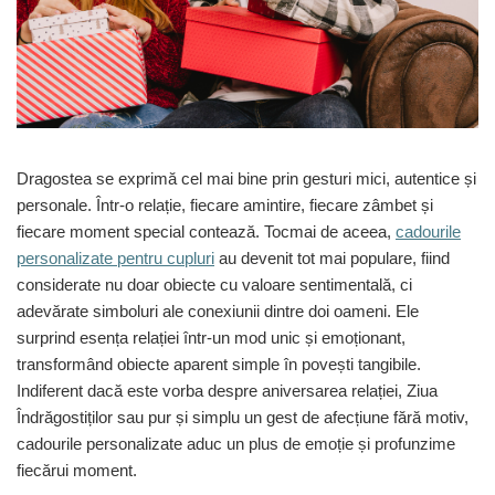
Etichete scolare
Cadouri barbati
Sepci personalizate
Seturi cadou barbati
Seturi cadou barbati portofel si curea
Bannere personalizate scoli si gradinite
Ceasuri pentru EL
Caserole personalizate sandwich
Cadouri craciun barbati
Saculeti personalizati
Cadouri personalizate barbati
Dragostea se exprimă cel mai bine prin gesturi mici, autentice și
Sticla de apa personalizata
personale. Într-o relație, fiecare amintire, fiecare zâmbet și
Cadouri copii
Agende si caiete personalizate
fiecare moment special contează. Tocmai de aceea,
cadourile
Caciuli copii
personalizate pentru cupluri
au devenit tot mai populare, fiind
Cadouri copii bebelusi 0+
considerate nu doar obiecte cu valoare sentimentală, ci
Lenjerii de pat Disney
adevărate simboluri ale conexiunii dintre doi oameni. Ele
Cadouri copii 1 an
surprind esența relației într-un mod unic și emoționant,
Cadouri craciun copii
transformând obiecte aparent simple în povești tangibile.
Colectia Disney
Indiferent dacă este vorba despre aniversarea relației, Ziua
Sticlă pentru apa Personalizată
Îndrăgostiților sau pur și simplu un gest de afecțiune fără motiv,
Sepci personalizate
cadourile personalizate aduc un plus de emoție și profunzime
fiecărui moment.
Seturi cadou pentru copii KID's Collection