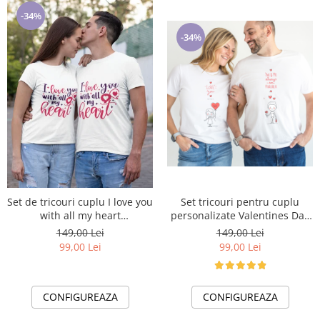
-34%
-34%
Set de tricouri cuplu I love you
Set tricouri pentru cuplu
with all my heart
personalizate Valentines Day
personalizate cu tematica
VD2444 You and me forever
149,00 Lei
149,00 Lei
Valentines Day
99,00 Lei
99,00 Lei
CONFIGUREAZA
CONFIGUREAZA