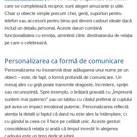
Tricouri de cuplu Valentine's Day
care se completează reciproc sunt alegeri amuzante și utile.
Valentine's Day
Chiar și obiecte simple precum chei, genți, suporturi pentru
Cadouri pentru Bunici
telefon sau accesorii pentru birou pot deveni cadouri ideale dacă
Cadouri pentru Nasi si Fini
includ un detaliu personal. Aceste daruri combină
funcționalitatea cu emoția, amintind zilnic destinatarului de relația
Cadouri Craciun
pe care o celebrează.
Cadouri pentru Mama
Cadouri pentru profesori sau absolventi
Personalizarea ca formă de comunicare
Cadouri Back to school
Cadouri de Paște
Personalizarea nu înseamnă doar adăugarea unui nume pe un
Cadouri Traditionale Romanesti
obiect – este, de fapt, o formă profundă de comunicare. Un
8 Martie
mesaj ales cu grijă poate transmite dragoste, încredere, sprijin
Cadouri pentru CUPLU El & Ea
sau recunoștință. Spre exemplu, o brățară gravată cu „Împreună
suntem mai puternici” sau un tablou cu citatul preferat al cuplului
Cadouri Iubitori de animale
pot avea un impact emoțional puternic. Personalizarea reflectă
Cadouri GRAVIDE
atenția la detalii și faptul că darul nu este ales la întâmplare, ci
Cadouri pentru sportivi
cu gândul la ceea ce îl face pe celălalt unic. Aceste gesturi
Cadouri Pensionare
consolidează relația și arată că timpul investit în alegerea
Cadouri Colegi, sefi sau angajati
cadoului este un timp dedicat iubirii.