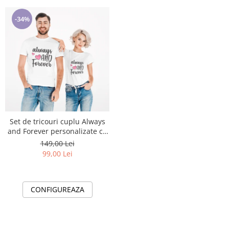
-34%
Set de tricouri cuplu Always
and Forever personalizate cu
tematica Valentines Day
149,00 Lei
99,00 Lei
CONFIGUREAZA