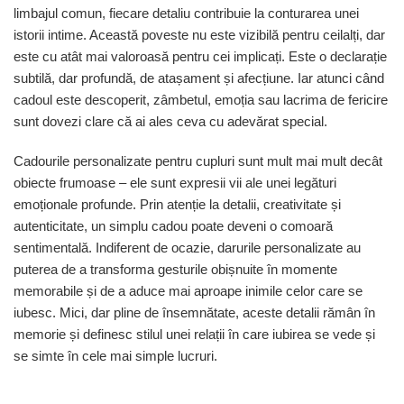
limbajul comun, fiecare detaliu contribuie la conturarea unei
istorii intime. Această poveste nu este vizibilă pentru ceilalți, dar
este cu atât mai valoroasă pentru cei implicați. Este o declarație
subtilă, dar profundă, de atașament și afecțiune. Iar atunci când
cadoul este descoperit, zâmbetul, emoția sau lacrima de fericire
sunt dovezi clare că ai ales ceva cu adevărat special.
Cadourile personalizate pentru cupluri sunt mult mai mult decât
obiecte frumoase – ele sunt expresii vii ale unei legături
emoționale profunde. Prin atenție la detalii, creativitate și
autenticitate, un simplu cadou poate deveni o comoară
sentimentală. Indiferent de ocazie, darurile personalizate au
puterea de a transforma gesturile obișnuite în momente
memorabile și de a aduce mai aproape inimile celor care se
iubesc. Mici, dar pline de însemnătate, aceste detalii rămân în
memorie și definesc stilul unei relații în care iubirea se vede și
se simte în cele mai simple lucruri.