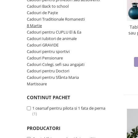
Cadouri Back to school
Etichete scolare
Cadouri barbati
Cadouri de Paște
Sepci personalizate
Seturi cadou barbati
Cadouri Traditionale Romanesti
8 Martie
Seturi cadou barbati portofel si curea
Bannere personalizate scoli si gradinite
Tab
Cadouri pentru CUPLU El & Ea
sau 
Ceasuri pentru EL
Caserole personalizate sandwich
Cadouri Iubitori de animale
m
Cadouri craciun barbati
Saculeti personalizati
Cadouri GRAVIDE
Cadouri personalizate barbati
Cadouri pentru sportivi
Sticla de apa personalizata
Cadouri copii
Cadouri Pensionare
Agende si caiete personalizate
Cadouri Colegi, sefi sau angajati
Caciuli copii
Cadouri pentru Doctori
Cadouri copii bebelusi 0+
Cadouri pentru Sfânta Maria
Lenjerii de pat Disney
Martisoare
Cadouri copii 1 an
CONTINUT PACHET
Cadouri craciun copii
Colectia Disney
1 cearsaf pentru pilota si 1 fata de perna
(1)
Sticlă pentru apa Personalizată
Sepci personalizate
PRODUCATORI
Seturi cadou pentru copii KID's Collection