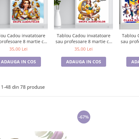
lou Cadou invatatoare
Tablou Cadou invatatoare
Tablou 
profesoare 8 martie cu
sau profesoare 8 martie cu
sau prof
esaje personalizate
mesaje personalizate
mesaj
35,00 Lei
35,00 Lei
ADAUGA IN COS
ADAUGA IN COS
AD
1-
48
din
78
produse
-67%