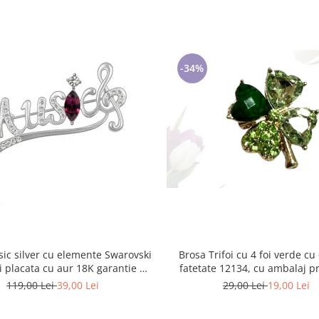
-34%
Brosa Trifoi cu 4 foi verde cu cristale
u elemente Swarovski
fatetate 12134, cu ambalaj 
i placata cu aur 18K garantie 6
luni
29,00 Lei
19,00 Lei
119,00 Lei
39,00 Lei