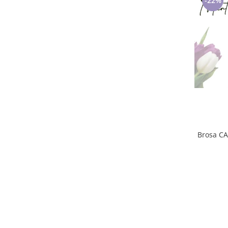
-22%
Tricouri de cuplu Valentine's Day
Valentine's Day
Cadouri pentru Bunici
Cadouri pentru Nasi si Fini
Cadouri Craciun
Cadouri pentru Mama
Cadouri pentru profesori sau absolventi
Cadouri Back to school
Cadouri de Paște
Cadouri Traditionale Romanesti
8 Martie
Cadouri pentru CUPLU El & Ea
Cadouri Iubitori de animale
Cadouri GRAVIDE
Cadouri pentru sportivi
Cadouri Pensionare
Cadouri Colegi, sefi sau angajati