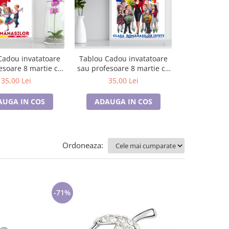
Cadou invatatoare
Tablou Cadou invatatoare
Tablou Cado
esoare 8 martie cu
sau profesoare 8 martie cu
sau profesoa
e personalizate
mesaje personalizate
mesaje pe
35,00 Lei
35,00 Lei
35,0
AUGA IN COS
ADAUGA IN COS
ADAUGA
Ordoneaza:
-71%