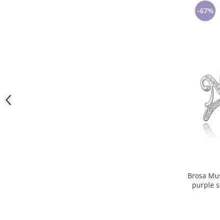
Cadouri pentru Doctori
-67%
Cadouri pentru Sfânta Maria
Martisoare
Brosa Music silver c
purple s