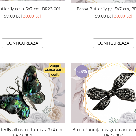
Brosa Butterfly roșu 5x7 cm, BR23.001
Brosa Butterfly gri 5
59,00 Lei
39,00 Lei
59,00 Lei
39,00 Lei
CONFIGUREAZA
CONFIGUREAZA
-29%
rfly albastru-turqoaz 3x4 cm,
Brosa Fundița neagră marcasite 5x7 c
BR23.004
BR23.007