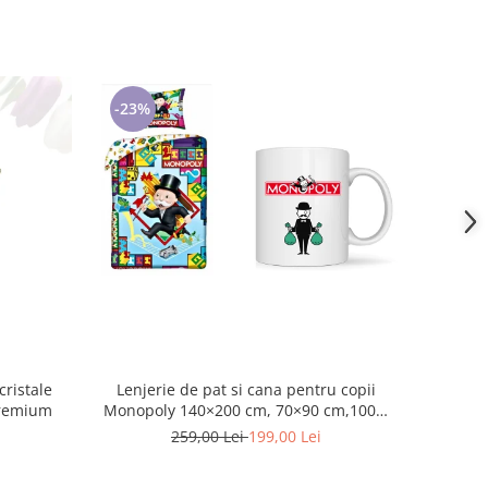
-23%
Lenjerie de pat si cana pentru copii
premium
Monopoly 140×200 cm, 70×90 cm,100%
bumbac, HAX048736
259,00 Lei
199,00 Lei