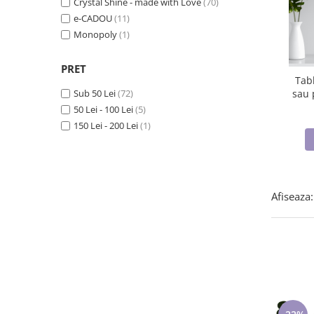
Crystal Shine - made with Love
(70)
Lenjerii de pat pentru copii
e-CADOU
(11)
Cadouri Cuplu
Monopoly
(1)
Fashion
Pijamale de CRACIUN
PRET
Tab
Pijamale de dama
Sub 50 Lei
(72)
sau 
Pijamale de barbati
m
50 Lei - 100 Lei
(5)
Halate si capoate
150 Lei - 200 Lei
(1)
Pijamale
WINTER Collection
Halate si pijamale Family
Incaltaminte
Afiseaza:
Seturi elegante femei
Umbrele
Pijamale de copii
Pijamale BIG SIZE femei
Cadouri ocazii speciale
Tricouri de craciun