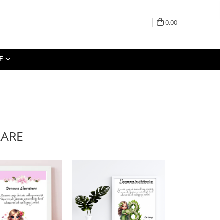
0,00
E
LARE