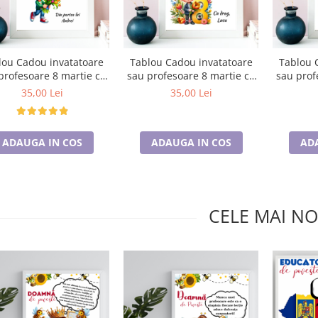
lou Cadou invatatoare
Tablou Cadou invatatoare
Tablou 
profesoare 8 martie cu
sau profesoare 8 martie cu
sau prof
esaje personalizate
mesaje personalizate
mesaj
35,00 Lei
35,00 Lei
T1016_113
T1016_123
ADAUGA IN COS
ADAUGA IN COS
AD
CELE MAI NO