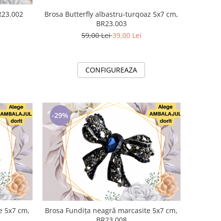
x7 cm, BR23.002
Brosa Butterfly albastru-turqoaz 5x7 cm,
BR23.003
59,00 Lei
39,00 Lei
CONFIGUREAZA
-29%
m,
Brosa Fundița neagră marcasite 5x7 cm,
BR23.008