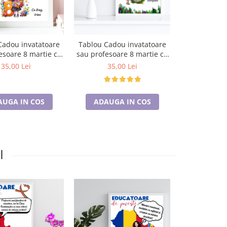
Cadou invatatoare
Tablou Cadou invatatoare
Tablou Cado
esoare 8 martie cu
sau profesoare 8 martie cu
sau profesoa
e personalizate
mesaje personalizate
mesaje pe
35,00 Lei
35,00 Lei
35,0
T1016_121
T1016_03
AUGA IN COS
ADAUGA IN COS
ADAUGA
I