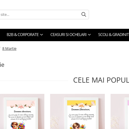
B2B & CORPORATE
CEASURI SI OCHELARI
SCOLI & GRADINIT
/
8 Martie
ie
CELE MAI POPU