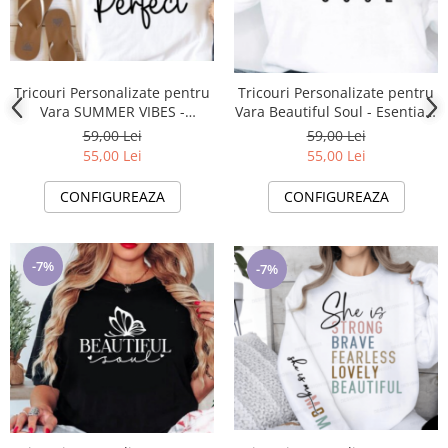
Tricouri Personalizate pentru
Tricouri Personalizate pentru
Vara SUMMER VIBES -
Vara Beautiful Soul - Esentiale
Esentiale in Bagajul Tau de
in Bagajul Tau de Vacanta ❤️
59,00 Lei
59,00 Lei
Vacanta ❤️ E-Cadou.com
E-Cadou.com
55,00 Lei
55,00 Lei
CONFIGUREAZA
CONFIGUREAZA
-7%
-7%