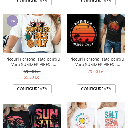
CONFIGUREAZA
CONFIGUREAZA
-7%
Tricouri Personalizate pentru
Tricouri Personalizate pentru
Vara SUMMER VIBES -
Vara SUMMER VIBES -
Esentiale in Bagajul Tau de
Esentiale in Bagajul Tau de
59,00 Lei
79,00 Lei
Vacanta ❤️ E-Cadou.com
Vacanta ❤️ E-Cadou.com
55,00 Lei
CONFIGUREAZA
CONFIGUREAZA