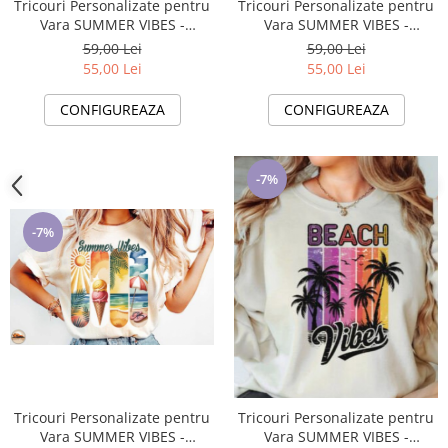
Tricouri Personalizate pentru
Tricouri Personalizate pentru
Vara SUMMER VIBES -
Vara SUMMER VIBES -
Esentiale in Bagajul Tau de
Esentiale in Bagajul Tau de
59,00 Lei
59,00 Lei
Vacanta ❤️ E-Cadou.com
Vacanta ❤️ E-Cadou.com
55,00 Lei
55,00 Lei
CONFIGUREAZA
CONFIGUREAZA
-7%
-7%
Tricouri Personalizate pentru
Tricouri Personalizate pentru
Vara SUMMER VIBES -
Vara SUMMER VIBES -