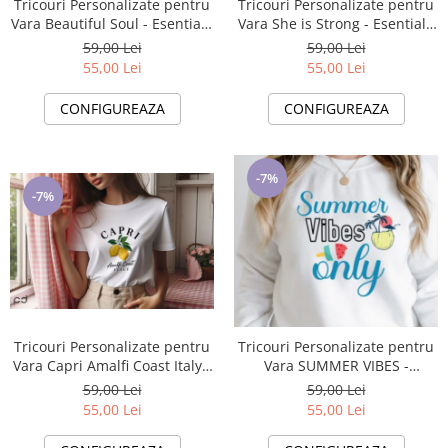
Tricouri Personalizate pentru
Tricouri Personalizate pentru
Vara She is Strong - Esentiale
Vara Beautiful Soul - Esentiale
in Bagajul Tau de Vacanta ❤️
in Bagajul Tau de Vacanta ❤️
59,00 Lei
59,00 Lei
E-Cadou.com
E-Cadou.com
55,00 Lei
55,00 Lei
CONFIGUREAZA
CONFIGUREAZA
-7%
-7%
Tricouri Personalizate pentru
Tricouri Personalizate pentru
Vara Capri Amalfi Coast Italy -
Vara SUMMER VIBES -
Esentiale in Bagajul Tau de
Esentiale in Bagajul Tau de
59,00 Lei
59,00 Lei
Vacanta ❤️ E-Cadou.com
Vacanta ❤️ E-Cadou.com - e-
55,00 Lei
55,00 Lei
CADOU