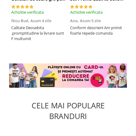
Achizitie verificata
Achizitie verificata
Achi
Nicu Bud,
Acum 4 zile
Ana,
Acum 5 zile
Tod
sa
Calitate Deosebita
Conform descrierii Am primit
.promptitudine la livrare sunt
foarte repede comanda
Rec
F multumit
la m
fix
mul
CELE MAI POPULARE
BRANDURI