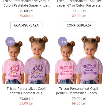
Tricou Personalizat de Vară in
Tricou Personalizat Copii six
Culori Pastelate Super Kitties
seven 67 in Culori Pastelate
Pisicute
79,00 Lei
79,00 Lei
69,00 Lei
69,00 Lei
CONFIGUREAZA
CONFIGUREAZA
-13%
-13%
Tricou Personalizat Copii
Tricou Personalizat Copii
pentru Onomastice și
pentru Onomastice Ready To
Petreceri
Party
79,00 Lei
79,00 Lei
69,00 Lei
69,00 Lei