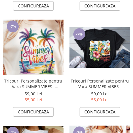
CONFIGUREAZA
CONFIGUREAZA
-7%
-7%
Tricouri Personalizate pentru
Tricouri Personalizate pentru
Vara SUMMER VIBES -
Vara SUMMER VIBES -
Esentiale in Bagajul Tau de
Esentiale in Bagajul Tau de
59,00 Lei
59,00 Lei
Vacanta ❤️ E-Cadou.com
Vacanta ❤️ E-Cadou.com
55,00 Lei
55,00 Lei
CONFIGUREAZA
CONFIGUREAZA
-7%
-7%