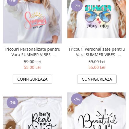
-7%
-7%
Tricouri Personalizate pentru
Tricouri Personalizate pentru
Vara SUMMER VIBES -
Vara SUMMER VIBES -
Esentiale in Bagajul Tau de
Esentiale in Bagajul Tau de
59,00 Lei
59,00 Lei
Vacanta ❤️ E-Cadou.com
Vacanta ❤️ E-Cadou.com
55,00 Lei
55,00 Lei
CONFIGUREAZA
CONFIGUREAZA
-7%
-7%