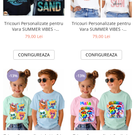
Tricouri Personalizate pentru
Tricouri Personalizate pentru
Vara SUMMER VIBES -
Vara SUMMER VIBES -
Esentiale in Bagajul Tau de
Esentiale in Bagajul Tau de
79,00 Lei
79,00 Lei
Vacanta ❤️ E-Cadou.com
Vacanta ❤️ E-Cadou.com
CONFIGUREAZA
CONFIGUREAZA
-13%
-13%