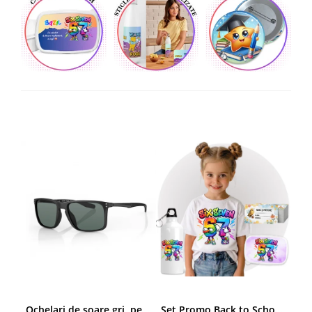
Ochelari de soare gri, pentru barbati, Daniel Klein Sunglasses, DK3250-2
Set Promo Back to School Six Seven 67 – Tricou + Cutie + Bidon Personalizat pentru copilul tău