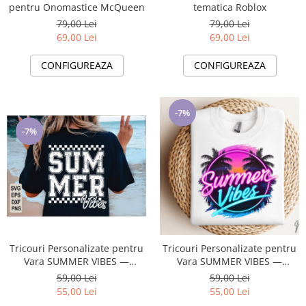
Cadouri pentru Doctori
pentru Onomastice McQueen
tematica Roblox
Cadouri pentru Sfânta Maria
79,00 Lei
79,00 Lei
69,00 Lei
69,00 Lei
Martisoare
CONFIGUREAZA
CONFIGUREAZA
-7%
-7%
Tricouri Personalizate pentru
Tricouri Personalizate pentru
Vara SUMMER VIBES —
Vara SUMMER VIBES —
Esentiale in Bagajul Tau de
Esentiale in Bagajul Tau de
59,00 Lei
59,00 Lei
Vacanta ❤️ E-Cadou.com
Vacanta ❤️ E-Cadou.com
55,00 Lei
55,00 Lei