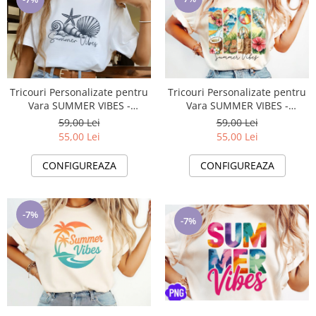
Tricouri Personalizate pentru
Tricouri Personalizate pentru
Vara SUMMER VIBES -
Vara SUMMER VIBES -
Esentiale in Bagajul Tau de
Esentiale in Bagajul Tau de
59,00 Lei
59,00 Lei
Vacanta ❤️ E-Cadou.com
Vacanta ❤️ E-Cadou.com
55,00 Lei
55,00 Lei
CONFIGUREAZA
CONFIGUREAZA
-7%
-7%