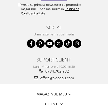
Cadouri pentru Doctori
Vreau sa primesc newsletter cu promotiile
Cadouri pentru Sfânta Maria
magazinului. Afla mai multe in
Politica de
Confidentialitate
Martisoare
SOCIAL
Urmareste-ne in social media
SUPORT CLIENTI
Luni - Vineri orele 10.00-16.30
0784.702.982
office@e-cadou.com
MAGAZINUL MEU
CLIENTI