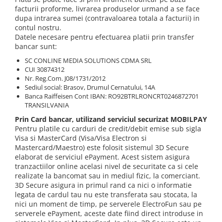
facturii proforme, livrarea produselor urmand a se face
Etichete scolare
Cadouri barbati
dupa intrarea sumei (contravaloarea totala a facturii) in
Sepci personalizate
contul nostru.
Seturi cadou barbati
Datele necesare pentru efectuarea platii prin transfer
Seturi cadou barbati portofel si curea
Bannere personalizate scoli si gradinite
bancar sunt:
Ceasuri pentru EL
Caserole personalizate sandwich
SC CONLINE MEDIA SOLUTIONS CDMA SRL
Cadouri craciun barbati
CUI 30874312
Saculeti personalizati
Nr. Reg.Com. J08/1731/2012
Cadouri personalizate barbati
Sediul social: Brasov, Drumul Cernatului, 14A
Sticla de apa personalizata
Cadouri copii
Banca Raiffeisen Cont IBAN: RO92BTRLRONCRT0246872701
Agende si caiete personalizate
TRANSILVANIA
Caciuli copii
Prin Card bancar, utilizand serviciul securizat MOBILPAY
Cadouri copii bebelusi 0+
Pentru platile cu carduri de credit/debit emise sub sigla
Lenjerii de pat Disney
Visa si MasterCard (Visa/Visa Electron si
Cadouri copii 1 an
Mastercard/Maestro) este folosit sistemul 3D Secure
elaborat de serviciul ePayment. Acest sistem asigura
Cadouri craciun copii
tranzactiilor online acelasi nivel de securitate ca si cele
Colectia Disney
realizate la bancomat sau in mediul fizic, la comerciant.
3D Secure asigura in primul rand ca nici o informatie
Sticlă pentru apa Personalizată
legata de cardul tau nu este transferata sau stocata, la
Sepci personalizate
nici un moment de timp, pe serverele ElectroFun sau pe
Seturi cadou pentru copii KID's Collection
serverele ePayment, aceste date fiind direct introduse in