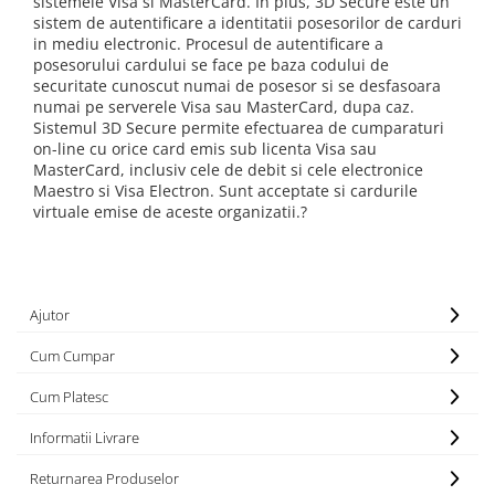
sistemele Visa si MasterCard. In plus, 3D Secure este un
Lenjerii de pat pentru copii
sistem de autentificare a identitatii posesorilor de carduri
Cadouri Cuplu
in mediu electronic. Procesul de autentificare a
posesorului cardului se face pe baza codului de
Fashion
securitate cunoscut numai de posesor si se desfasoara
Pijamale de CRACIUN
numai pe serverele Visa sau MasterCard, dupa caz.
Sistemul 3D Secure permite efectuarea de cumparaturi
Pijamale de dama
on-line cu orice card emis sub licenta Visa sau
Pijamale de barbati
MasterCard, inclusiv cele de debit si cele electronice
Halate si capoate
Maestro si Visa Electron. Sunt acceptate si cardurile
virtuale emise de aceste organizatii.?
Pijamale
WINTER Collection
Halate si pijamale Family
Incaltaminte
Ajutor
Seturi elegante femei
Cum Cumpar
Umbrele
Pijamale de copii
Cum Platesc
Pijamale BIG SIZE femei
Informatii Livrare
Cadouri ocazii speciale
Returnarea Produselor
Tricouri de craciun