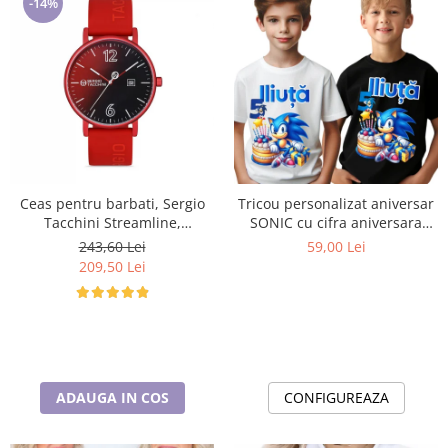
-14%
Ceas pentru barbati, Sergio
Tricou personalizat aniversar
Tacchini Streamline,
SONIC cu cifra aniversara
ST.1.10116.1
TAS101
243,60 Lei
59,00 Lei
209,50 Lei
ADAUGA IN COS
CONFIGUREAZA