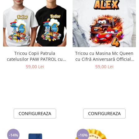
Tricou Copii Patrula
Tricou cu Masina Mc Queen
catelusilor PAW PATROL cu
cu Cifră Aniversară Official|
Cifră Aniversară | Cadou
Cadou Personalizat e-CADOU
59,00 Lei
59,00 Lei
Personalizat e-CADOU - Copie
CONFIGUREAZA
CONFIGUREAZA
-14%
-16%