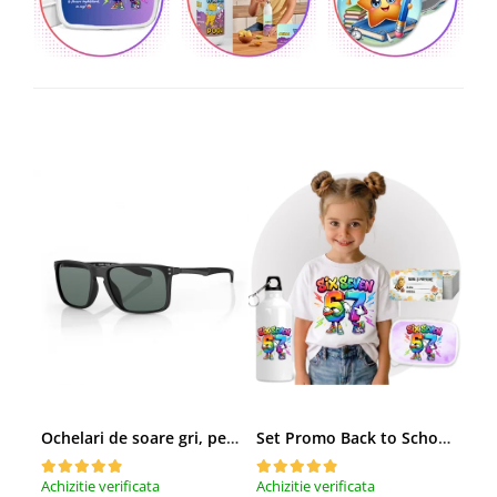
Ochelari de soare gri, pentru barbati, Daniel Klein Sunglasses, DK3250-2
Set Promo Back to School Six Seven 67 – Tricou + Cutie + Bidon Personalizat pentru copilul tău
Achizitie verificata
Achizitie verificata
Achi