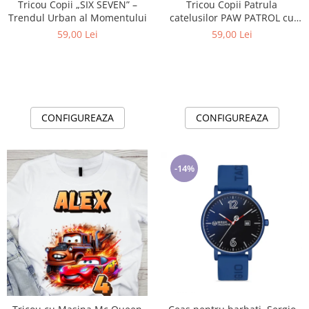
Tricou Copii „SIX SEVEN” –
Tricou Copii Patrula
Trendul Urban al Momentului
catelusilor PAW PATROL cu
Cifră Aniversară | Cadou
59,00 Lei
59,00 Lei
Personalizat e-CADOU - Copie
CONFIGUREAZA
CONFIGUREAZA
-14%