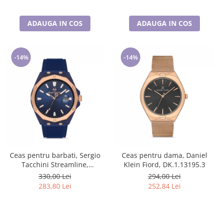
ADAUGA IN COS
ADAUGA IN COS
-14%
-14%
Ceas pentru barbati, Sergio
Ceas pentru dama, Daniel
Tacchini Streamline,
Klein Fiord, DK.1.13195.3
ST.1.10197.4
330,00 Lei
294,00 Lei
283,80 Lei
252,84 Lei