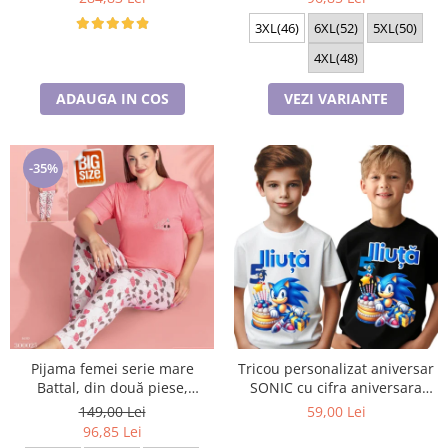
3XL(46)
6XL(52)
5XL(50)
4XL(48)
ADAUGA IN COS
VEZI VARIANTE
-35%
Pijama femei serie mare
Tricou personalizat aniversar
Battal, din două piese,
SONIC cu cifra aniversara
bumbac , Lux PIJ300025
TAS101
149,00 Lei
59,00 Lei
96,85 Lei