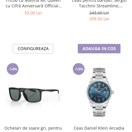
Tricou cu Masina Mc Queen
Ceas pentru barbati, Sergio
cu Cifră Aniversară Official|
Tacchini Streamline,
Cadou Personalizat e-CADOU
ST.1.10116.2
59,00 Lei
243,60 Lei
209,50 Lei
CONFIGUREAZA
ADAUGA IN COS
-14%
-14%
Ochelari de soare gri, pentru
Ceas Daniel Klein Arcadia