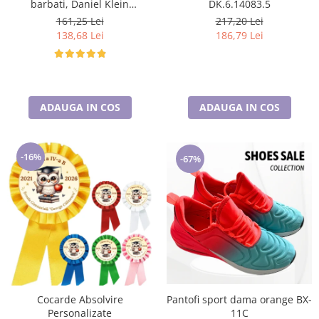
barbati, Daniel Klein
DK.6.14083.5
Sunglasses, DK3250-2
161,25 Lei
217,20 Lei
138,68 Lei
186,79 Lei
ADAUGA IN COS
ADAUGA IN COS
-16%
-67%
Cocarde Absolvire
Pantofi sport dama orange BX-
Personalizate
11C