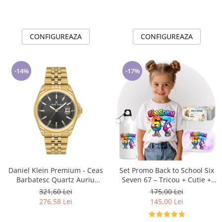
CONFIGUREAZA
CONFIGUREAZA
-14%
-17%
Daniel Klein Premium - Ceas
Set Promo Back to School Six
Barbatesc Quartz Auriu
Seven 67 – Tricou + Cutie +
DK.6.14205-4
Bidon Personalizat pentru
321,60 Lei
175,00 Lei
copilul tău
276,58 Lei
145,00 Lei