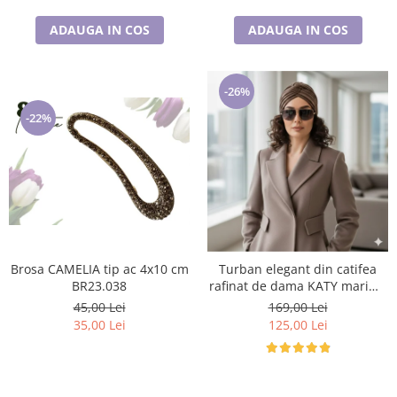
ADAUGA IN COS
ADAUGA IN COS
-26%
-22%
Brosa CAMELIA tip ac 4x10 cm
Turban elegant din catifea
BR23.038
rafinat de dama KATY marime
universala, captuseala polar,
45,00 Lei
169,00 Lei
culoare maro Sequoia
35,00 Lei
125,00 Lei