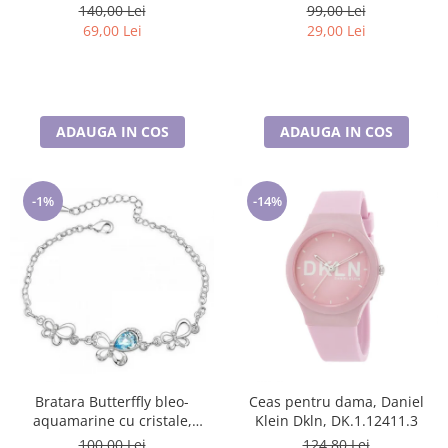
asortati CADOU
140,00 Lei
99,00 Lei
69,00 Lei
29,00 Lei
ADAUGA IN COS
ADAUGA IN COS
-1%
-14%
Bratara Butterffly bleo-
Ceas pentru dama, Daniel
aquamarine cu cristale,
Klein Dkln, DK.1.12411.3
placata cu aur 18K
100,00 Lei
124,80 Lei