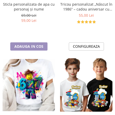
Cadouri pentru Doctori
Tricou personalizat „Născut în
Sticla personalizata de apa cu
Cadouri pentru Sfânta Maria
1986” – cadou aniversar cu
personaj și nume
mesaj amuzant
55,00 Lei
69,00 Lei
Martisoare
59,00 Lei
CONFIGUREAZA
ADAUGA IN COS