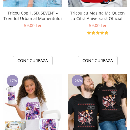
Lenjerii de pat pentru copii
Cadouri Cuplu
Tricou Copii „SIX SEVEN” –
Tricou cu Masina Mc Queen
Fashion
Trendul Urban al Momentului
cu Cifră Aniversară Official|
Cadou Personalizat e-CADOU
59,00 Lei
59,00 Lei
Pijamale de CRACIUN
Pijamale de dama
Pijamale de barbati
Halate si capoate
Pijamale
CONFIGUREAZA
CONFIGUREAZA
WINTER Collection
Halate si pijamale Family
Incaltaminte
-17%
-26%
Seturi elegante femei
Umbrele
Pijamale de copii
Pijamale BIG SIZE femei
Cadouri ocazii speciale
Tricouri de craciun