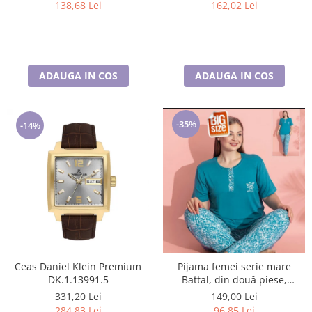
138,68 Lei
162,02 Lei
ADAUGA IN COS
ADAUGA IN COS
-35%
-14%
Ceas Daniel Klein Premium
Pijama femei serie mare
DK.1.13991.5
Battal, din două piese,
bumbac , Lux PIJ32974
331,20 Lei
149,00 Lei
284,83 Lei
96,85 Lei