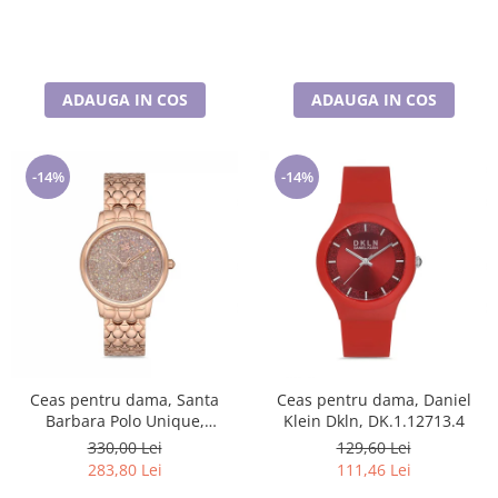
ADAUGA IN COS
ADAUGA IN COS
-14%
-14%
Ceas pentru dama, Santa
Ceas pentru dama, Daniel
Barbara Polo Unique,
Klein Dkln, DK.1.12713.4
SB.1.10127.2
330,00 Lei
129,60 Lei
283,80 Lei
111,46 Lei