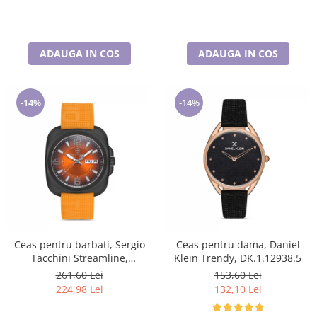
ADAUGA IN COS
ADAUGA IN COS
-14%
-14%
Ceas pentru barbati, Sergio
Ceas pentru dama, Daniel
Tacchini Streamline,
Klein Trendy, DK.1.12938.5
ST.1.10092.3
261,60 Lei
153,60 Lei
224,98 Lei
132,10 Lei