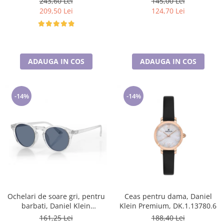
243,60 Lei
145,00 Lei
209,50 Lei
124,70 Lei
ADAUGA IN COS
ADAUGA IN COS
-14%
-14%
Ochelari de soare gri, pentru
Ceas pentru dama, Daniel
barbati, Daniel Klein
Klein Premium, DK.1.13780.6
Sunglasses, DK3251-3
161,25 Lei
188,40 Lei