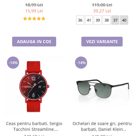
18,99 Lei
119,00 Lei
15,99 Lei
39,27 Lei
36
41
39
38
37
40
ADAUGA IN COS
VEZI VARIANTE
-14%
-14%
Ceas pentru barbati, Sergio
Ochelari de soare gri, pentru
Tacchini Streamline,
barbati, Daniel Klein
ST.1.10116.1
Sunglasses, DK3264-2