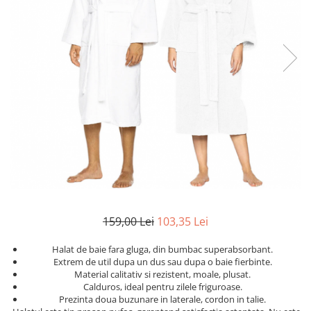
Etichete scolare
Cadouri barbati
Sepci personalizate
Seturi cadou barbati
Seturi cadou barbati portofel si curea
Bannere personalizate scoli si gradinite
Ceasuri pentru EL
Caserole personalizate sandwich
Cadouri craciun barbati
Saculeti personalizati
Cadouri personalizate barbati
Sticla de apa personalizata
Cadouri copii
Agende si caiete personalizate
Caciuli copii
Cadouri copii bebelusi 0+
Lenjerii de pat Disney
Cadouri copii 1 an
159,00 Lei
103,35 Lei
Cadouri craciun copii
Colectia Disney
Halat de baie fara gluga, din bumbac superabsorbant.
Sticlă pentru apa Personalizată
Extrem de util dupa un dus sau dupa o baie fierbinte.
Material calitativ si rezistent, moale, plusat.
Sepci personalizate
Calduros, ideal pentru zilele friguroase.
Seturi cadou pentru copii KID's Collection
Prezinta doua buzunare in laterale, cordon in talie.