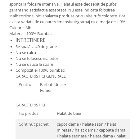
sporita la folosire intensiva. Halatul este deosebit de pufos,
garantand satisfactia asteptata. Nu este indicata folosirea
inalbitorilor si nici spalarea produselor cu alte rufe colorate. Pot
exista variatii de culoare/dimensiuni/gramaj cu o marja de ± 3%.
Culoare: Alb
Material: 100% Bumbac
INTRETINERE
Se spală la 40 de grade
Nu se calca
Nu se folosesc inălbitori
Nu se usucă la soare
Compozitie: 100% bumbac
CARACTERISTICI GENERALE
Pentru
Barbati Unisex
Femei
CARACTERISTICI
Tip produs
Halat de baie
Continut pachet
capot dama / halate satin / halat
mireasa / halat dama / capoate dama
/ halate satinate / halate dama / halat