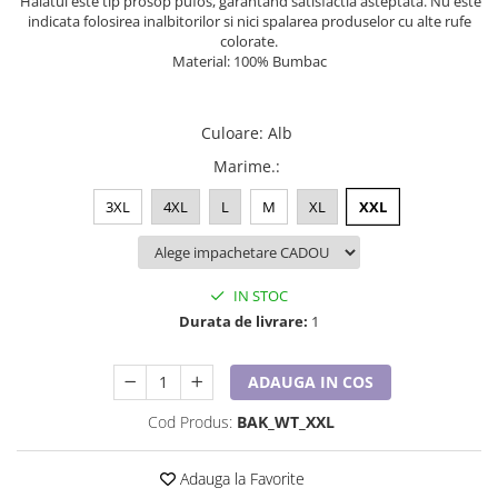
Halatul este tip prosop pufos, garantand satisfactia asteptata. Nu este
Lenjerii de pat pentru copii
indicata folosirea inalbitorilor si nici spalarea produselor cu alte rufe
Cadouri Cuplu
colorate.
Material: 100% Bumbac
Fashion
Pijamale de CRACIUN
Pijamale de dama
Culoare
:
Alb
Pijamale de barbati
Marime.
:
Halate si capoate
3XL
4XL
L
M
XL
XXL
Pijamale
WINTER Collection
Halate si pijamale Family
IN STOC
Incaltaminte
Durata de livrare:
1
Seturi elegante femei
Umbrele
ADAUGA IN COS
Pijamale de copii
Pijamale BIG SIZE femei
Cod Produs:
BAK_WT_XXL
Cadouri ocazii speciale
Adauga la Favorite
Tricouri de craciun