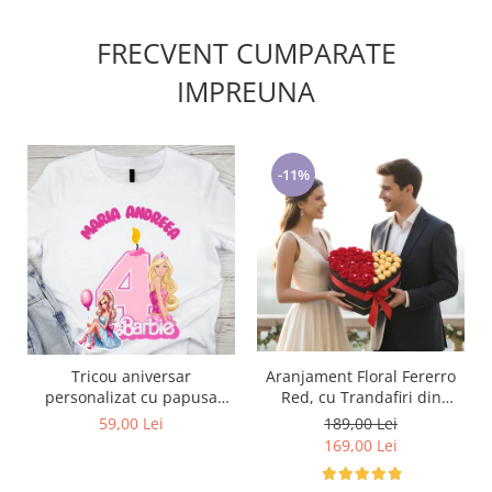
FRECVENT CUMPARATE
IMPREUNA
-11%
Tricou aniversar
Aranjament Floral Fererro
personalizat cu papusa
Red, cu Trandafiri din
Barbie TAN1011
sapun
59,00 Lei
189,00 Lei
169,00 Lei