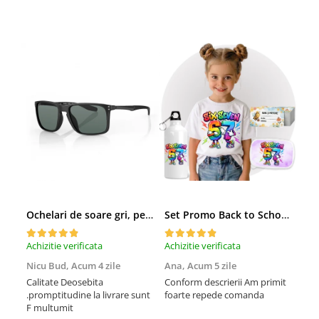
Ochelari de soare gri, pentru barbati, Daniel Klein Sunglasses, DK3250-2
Set Promo Back to School Six Seven 67 – Tricou + Cutie + Bidon Personalizat pentru copilul tău
Achizitie verificata
Achizitie verificata
Achi
Nicu Bud,
Acum 4 zile
Ana,
Acum 5 zile
Tod
sa
Calitate Deosebita
Conform descrierii Am primit
.promptitudine la livrare sunt
foarte repede comanda
Rec
F multumit
la m