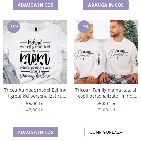
ADAUGA IN COS
ADAUGA IN COS
-15%
-13%
Tricou bumbac model Behind
Tricouri Family mama, tata si
i great kid personalizat cu
copii personalizate I'm not
nume sau poza preferata
perfect 12255
55,00 Lei
75,00 Lei
TC5056
47,00 Lei
65,00 Lei
ADAUGA IN COS
CONFIGUREAZA