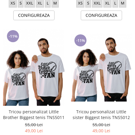
XS
S
XXL
XL
L
M
XS
S
XXL
XL
L
M
CONFIGUREAZA
CONFIGUREAZA
-11%
-11%
Tricou personalizat Little
Tricou personalizat Little
Brother Biggest tenis TNS5011
sister Biggest tenis TNS5012
55,00 Lei
55,00 Lei
49,00 Lei
49,00 Lei