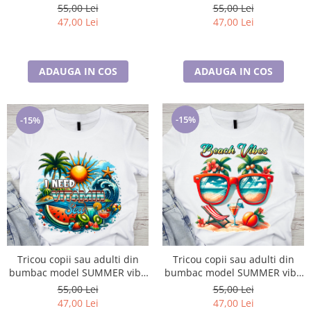
personalizat cu nume sau
personalizat cu nume sau
55,00 Lei
55,00 Lei
poza preferata TC5052
poza preferata TC5053
47,00 Lei
47,00 Lei
ADAUGA IN COS
ADAUGA IN COS
-15%
-15%
Tricou copii sau adulti din
Tricou copii sau adulti din
bumbac model SUMMER vibe
bumbac model SUMMER vibe
personalizat cu nume sau
personalizat cu nume sau
55,00 Lei
55,00 Lei
poza preferata TC5054
poza preferata TC5055
47,00 Lei
47,00 Lei