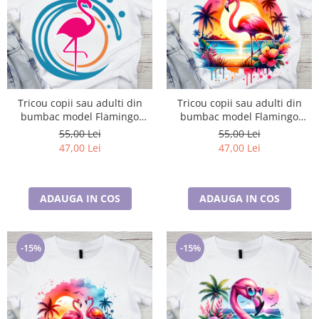
Tricou copii sau adulti din
Tricou copii sau adulti din
bumbac model Flamingo
bumbac model Flamingo
personalizat cu nume sau
personalizat cu nume sau
55,00 Lei
55,00 Lei
poza preferata TC5040
poza preferata TC5041
47,00 Lei
47,00 Lei
ADAUGA IN COS
ADAUGA IN COS
-15%
-15%