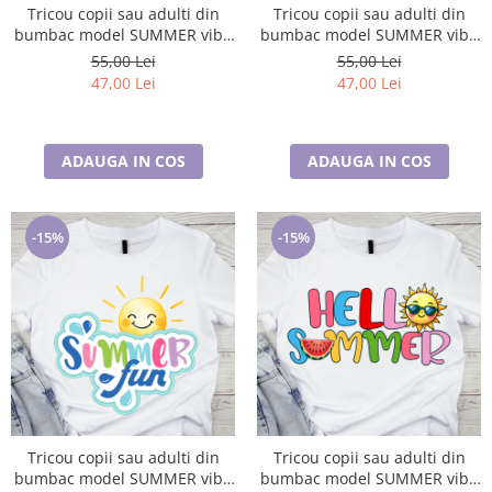
Tricou copii sau adulti din
Tricou copii sau adulti din
bumbac model SUMMER vibe
bumbac model SUMMER vibe
personalizat cu nume sau
personalizat cu nume sau
55,00 Lei
55,00 Lei
poza preferata TC5050
poza preferata TC5051
47,00 Lei
47,00 Lei
ADAUGA IN COS
ADAUGA IN COS
-15%
-15%
Tricou copii sau adulti din
Tricou copii sau adulti din
bumbac model SUMMER vibe
bumbac model SUMMER vibe