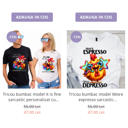
ADAUGA IN COS
ADAUGA IN COS
-15%
-15%
Tricou bumbac model It is fine
Tricou bumbac model IMore
sarcastic personalizat cu
expresso sarcastic
nume sau poza preferata
personalizat cu nume sau
55,00 Lei
55,00 Lei
TC5056
poza preferata TC5055
47,00 Lei
47,00 Lei