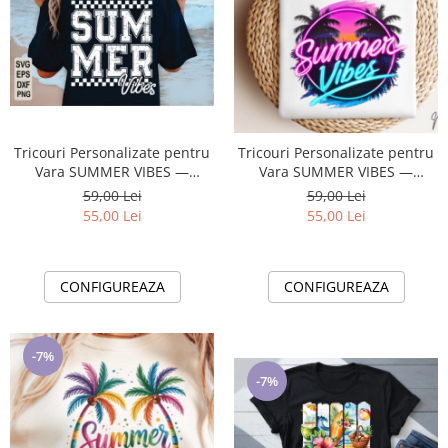
Tricouri Personalizate pentru
Tricouri Personalizate pentru
Vara SUMMER VIBES —
Vara SUMMER VIBES —
Esentiale in Bagajul Tau de
Esentiale in Bagajul Tau de
59,00 Lei
59,00 Lei
Vacanta ❤️ E-Cadou.com
Vacanta ❤️ E-Cadou.com
55,00 Lei
55,00 Lei
CONFIGUREAZA
CONFIGUREAZA
-7%
-7%