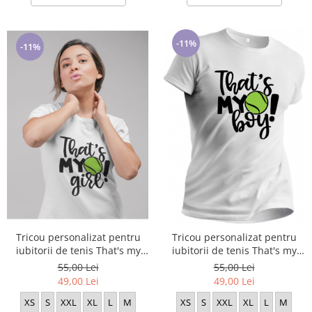
-11%
-11%
Tricou personalizat pentru
Tricou personalizat pentru
iubitorii de tenis That's my
iubitorii de tenis That's my
girl TNS5006
boy TNS5007
55,00 Lei
55,00 Lei
49,00 Lei
49,00 Lei
XS
S
XXL
XL
L
M
XS
S
XXL
XL
L
M