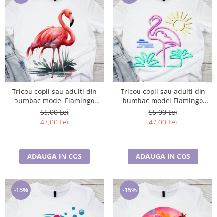
Tricou copii sau adulti din
Tricou copii sau adulti din
bumbac model Flamingo
bumbac model Flamingo
personalizat cu nume sau
personalizat cu nume sau
55,00 Lei
55,00 Lei
poza preferata TC5038
poza preferata TC5039
47,00 Lei
47,00 Lei
ADAUGA IN COS
ADAUGA IN COS
-15%
-15%