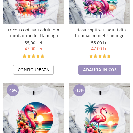
Tricou copii sau adulti din
Tricou copii sau adulti din
bumbac model Flamingo
bumbac model Flamingo
personalizat cu nume sau
personalizat cu nume sau
55,00 Lei
55,00 Lei
poza preferata TC5042
poza preferata TC5043
47,00 Lei
47,00 Lei
CONFIGUREAZA
ADAUGA IN COS
-15%
-15%