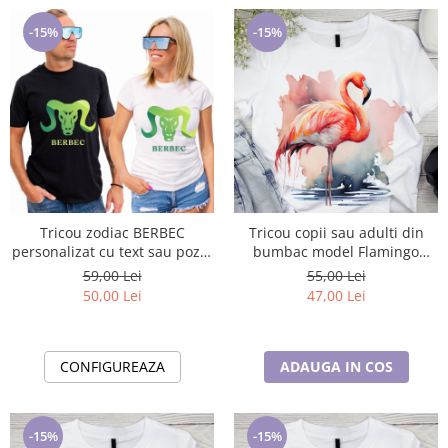
-15%
-15%
Tricou zodiac BERBEC
Tricou copii sau adulti din
personalizat cu text sau poze,
bumbac model Flamingo
unisex TBER122
personalizat cu nume sau
59,00 Lei
55,00 Lei
poza preferata TC5030
50,00 Lei
47,00 Lei
CONFIGUREAZA
ADAUGA IN COS
-15%
-15%