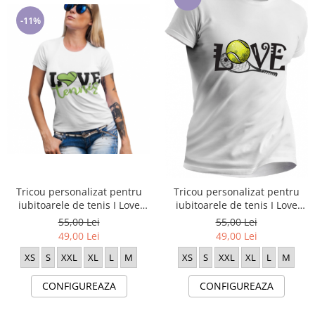
Cadouri pentru Doctori
-11%
Cadouri pentru Sfânta Maria
Martisoare
Tricou personalizat pentru
Tricou personalizat pentru
iubitoarele de tenis I Love
iubitoarele de tenis I Love
Tenis TNS50002
Tenis TNS50003
55,00 Lei
55,00 Lei
49,00 Lei
49,00 Lei
XS
S
XXL
XL
L
M
XS
S
XXL
XL
L
M
CONFIGUREAZA
CONFIGUREAZA