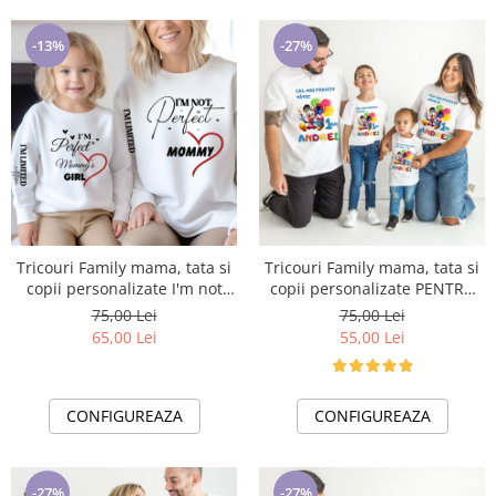
-13%
-27%
Tricouri Family mama, tata si
Tricouri Family mama, tata si
copii personalizate I'm not
copii personalizate PENTRU
perfect 12256
MOT 1 AN 11256.01 MICKEY
75,00 Lei
75,00 Lei
MOUSE
65,00 Lei
55,00 Lei
CONFIGUREAZA
CONFIGUREAZA
-27%
-27%