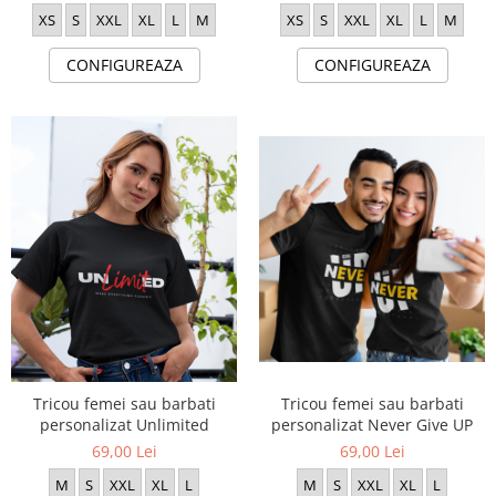
XS
S
XXL
XL
L
M
XS
S
XXL
XL
L
M
CONFIGUREAZA
CONFIGUREAZA
Tricou femei sau barbati
Tricou femei sau barbati
personalizat Unlimited
personalizat Never Give UP
69,00 Lei
69,00 Lei
M
S
XXL
XL
L
M
S
XXL
XL
L