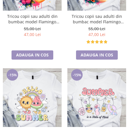
Tricou copii sau adulti din
Tricou copii sau adulti din
bumbac model Flamingo
bumbac model Flamingo
personalizat cu nume sau
personalizat cu nume sau
55,00 Lei
55,00 Lei
poza preferata TC5044
poza preferata TC5045
47,00 Lei
47,00 Lei
ADAUGA IN COS
ADAUGA IN COS
-15%
-15%