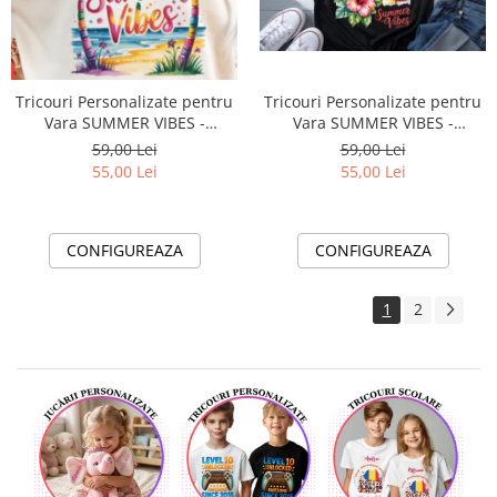
Tricouri Personalizate pentru
Tricouri Personalizate pentru
Vara SUMMER VIBES -
Vara SUMMER VIBES -
Esentiale in Bagajul Tau de
Esentiale in Bagajul Tau de
59,00 Lei
59,00 Lei
Vacanta ❤️ E-Cadou.com
Vacanta ❤️ E-Cadou.com
55,00 Lei
55,00 Lei
CONFIGUREAZA
CONFIGUREAZA
1
2