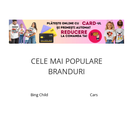
fix
mul
CELE MAI POPULARE
BRANDURI
Cars
Christian Laurent