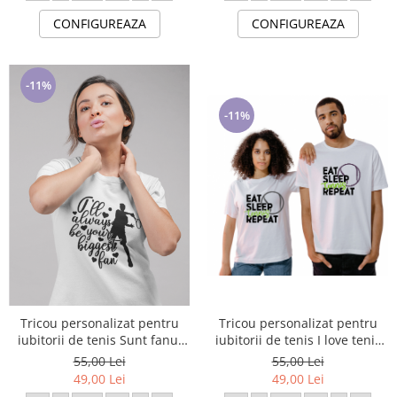
CONFIGUREAZA
CONFIGUREAZA
-11%
-11%
Tricou personalizat pentru
Tricou personalizat pentru
iubitorii de tenis I love tenis
iubitorii de tenis Sunt fanul
TNS5009
tau TNS5008
55,00 Lei
55,00 Lei
49,00 Lei
49,00 Lei