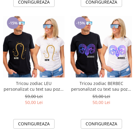
CONFIGUREAZA
CONFIGUREAZA
-15%
-15%
Tricou zodiac LEU
Tricou zodiac BERBEC
personalizat cu text sau poze,
personalizat cu text sau poze,
unisex TLEU120
unisex TBER121
59,00 Lei
59,00 Lei
50,00 Lei
50,00 Lei
CONFIGUREAZA
CONFIGUREAZA