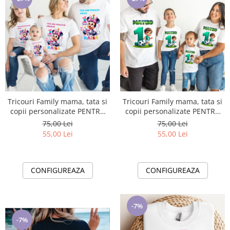
Tricouri Family mama, tata si
Tricouri Family mama, tata si
copii personalizate PENTRU
copii personalizate PENTRU
MOT 1 AN 11256.02 Minnie
MOT 1 AN 11256.10 tematica
75,00 Lei
75,00 Lei
Mouse
fotbal
55,00 Lei
55,00 Lei
CONFIGUREAZA
CONFIGUREAZA
-7%
-7%