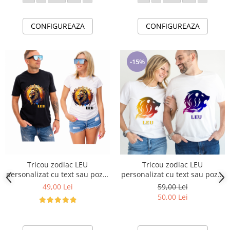
CONFIGUREAZA
CONFIGUREAZA
-15%
Tricou zodiac LEU
Tricou zodiac LEU
personalizat cu text sau poze,
personalizat cu text sau poze,
unisex TLEU118
unisex TLEU119
49,00 Lei
59,00 Lei
50,00 Lei