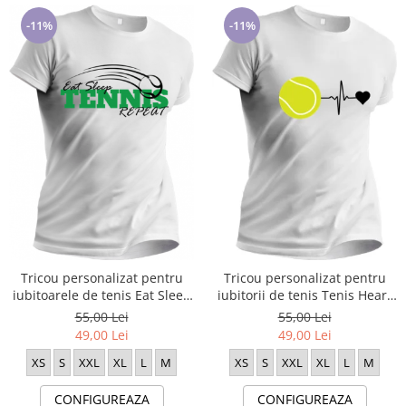
-11%
-11%
Tricou personalizat pentru
Tricou personalizat pentru
iubitoarele de tenis Eat Sleep
iubitorii de tenis Tenis Heart
Tenis Repeat TNS5004
TNS5005
55,00 Lei
55,00 Lei
49,00 Lei
49,00 Lei
XS
S
XXL
XL
L
M
XS
S
XXL
XL
L
M
CONFIGUREAZA
CONFIGUREAZA