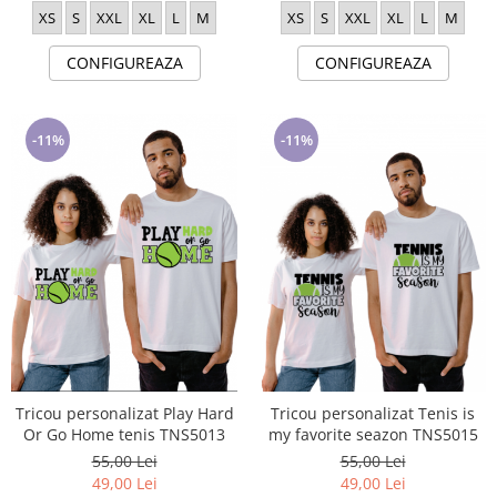
XS
S
XXL
XL
L
M
XS
S
XXL
XL
L
M
CONFIGUREAZA
CONFIGUREAZA
-11%
-11%
Tricou personalizat Play Hard
Tricou personalizat Tenis is
Or Go Home tenis TNS5013
my favorite seazon TNS5015
55,00 Lei
55,00 Lei
49,00 Lei
49,00 Lei