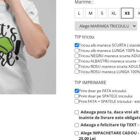
Marime.
:
L
M
S
XL
XS
TIP tricou
Tricou alb maneca SCURTA ( stand
Tricou alb maneca LUNGA 100% bum
Tricou NEGRU maneca scurta ADUL
Tricou ALBASTRU maneca scurta - 
Tricou ROSU maneca scurta ADULTI
Tricou ROSU maneca LUNGA 100% bu
TIP IMPRIMARE
Print doar pe FATA tricoului
Print doar pe SPATELE tricoului
Print FATA + SPATELE tricoului - ext
Adauga poza ta, daca vrei a
inainte de livrare este obligato
Adauga o felicitare tip TEXT -
Alege IMPACHETARE CADOU - C
25,00 Lei