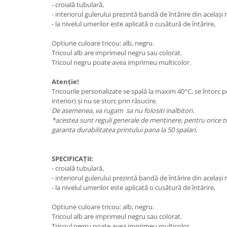
- croială tubulară,
- interiorul gulerului prezintă bandă de întărire din același
- la nivelul umerilor este aplicată o cusătură de întărire,
Optiune culoare tricou: alb, negru.
Tricoul alb are imprimeul negru sau colorat.
Tricoul negru poate avea imprimeu multicolor.
Atenție!
Tricourile personalizate se spală la maxim 40°C, se întorc p
interior) și nu se storc prin răsucire.
De asemenea, va rugam sa nu folositi inalbitori.
*acestea sunt reguli generale de menținere, pentru orice tr
garanta durabilitatea printului pana la 50 spalari.
SPECIFICAȚII:
- croială tubulară,
- interiorul gulerului prezintă bandă de întărire din același
- la nivelul umerilor este aplicată o cusătură de întărire,
Optiune culoare tricou: alb, negru.
Tricoul alb are imprimeul negru sau colorat.
Tricoul negru poate avea imprimeu multicolor.