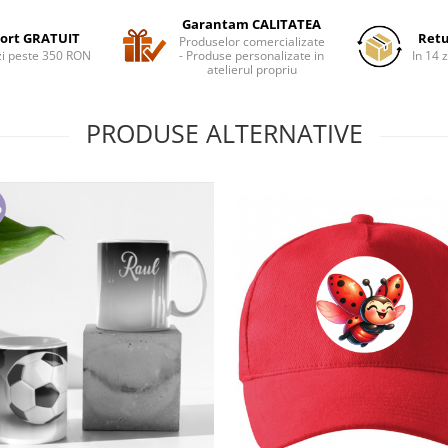
Garantam CALITATEA
ort GRATUIT
Retu
Produselor comercializate
i peste 350 RON
- Produse personalizate in
In 14 z
atelierul propriu
PRODUSE ALTERNATIVE
%