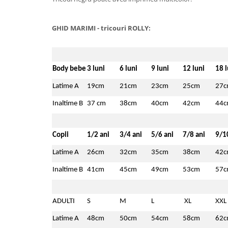
GHID MARIMI - tricouri ROLLY:
Body bebe
3 luni
6 luni
9 luni
12 luni
18 l
Latime A
19cm
21cm
23cm
25cm
27
Inaltime B
37 cm
38cm
40cm
42cm
44
Copii
1/2 ani
3/4 ani
5/6 ani
7/8 ani
9/1
Latime A
26cm
32cm
35cm
38cm
42
Inaltime B
41cm
45cm
49cm
53cm
57
ADULTI
S
M
L
XL
XXL
Latime A
48cm
50cm
54cm
58cm
62