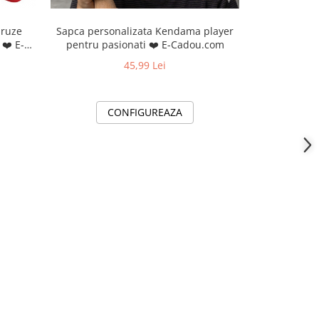
Sapca personalizata Kendama player
uruze
Tricou per
pentru pasionati ❤️ E-Cadou.com
-
Father
55
45,99 Lei
XS
CONFIGUREAZA
C