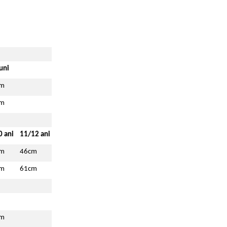
uni
cm
cm
0 ani
11/12 ani
cm
46cm
cm
61cm
cm