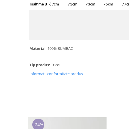
Inaltime B
69cm
71cm
73cm
75cm
77
Material:
100% BUMBAC
Tip produs:
Tricou
Informatii conformitate produs
-24%