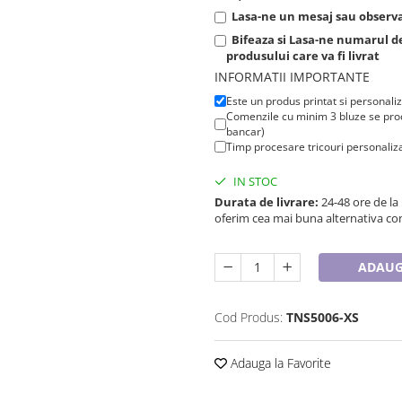
Lasa-ne un mesaj sau observat
Bifeaza si Lasa-ne numarul 
produsului care va fi livrat
INFORMATII IMPORTANTE
Este un produs printat si personali
Comenzile cu minim 3 bluze se proc
bancar)
Timp procesare tricouri personaliza
IN STOC
Durata de livrare:
24-48 ore de la
oferim cea mai buna alternativa con
ADAUG
Cod Produs:
TNS5006-XS
Adauga la Favorite