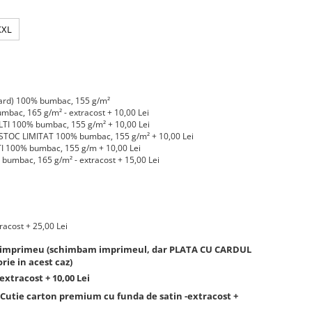
XXL
ard) 100% bumbac, 155 g/m²
bac, 165 g/m² - extracost + 10,00 Lei
TI 100% bumbac, 155 g/m² + 10,00 Lei
STOC LIMITAT 100% bumbac, 155 g/m² + 10,00 Lei
 100% bumbac, 155 g/m + 10,00 Lei
mbac, 165 g/m² - extracost + 15,00 Lei
racost + 25,00 Lei
lt imprimeu (schimbam imprimeul, dar PLATA CU CARDUL
rie in acest caz)
 extracost + 10,00 Lei
utie carton premium cu funda de satin -extracost +