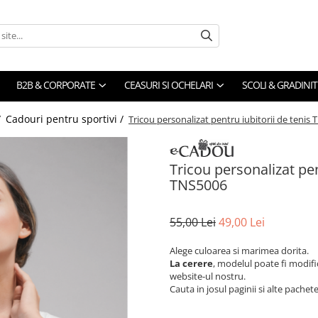
B2B & CORPORATE
CEASURI SI OCHELARI
SCOLI & GRADINIT
/
Cadouri pentru sportivi /
Tricou personalizat pentru iubitorii de tenis 
Tricou personalizat pen
TNS5006
55,00 Lei
49,00 Lei
Alege culoarea si marimea dorita.
La cerere
, modelul poate fi modifi
website-ul nostru.
Cauta in josul paginii si alte pache