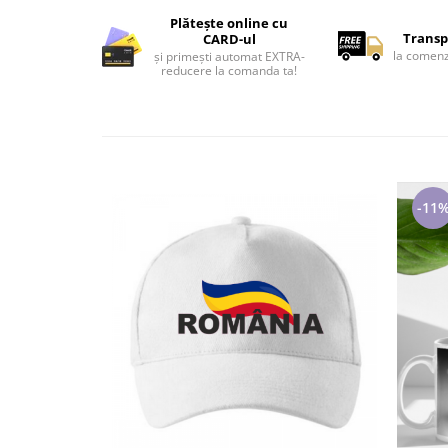
Tricouri de cuplu Valentine's Day
Plătește online cu
Transp
CARD-ul
Valentine's Day
la comenz
și primești automat EXTRA-
Cadouri pentru Bunici
reducere la comanda ta!
Cadouri pentru Nasi si Fini
Cadouri Craciun
Cadouri pentru Mama
Cadouri pentru profesori sau absolventi
Cadouri Back to school
-11
Cadouri de Paște
Cadouri Traditionale Romanesti
8 Martie
Cadouri pentru CUPLU El & Ea
Cadouri Iubitori de animale
Cadouri GRAVIDE
Cadouri pentru sportivi
Cadouri Pensionare
Cadouri Colegi, sefi sau angajati