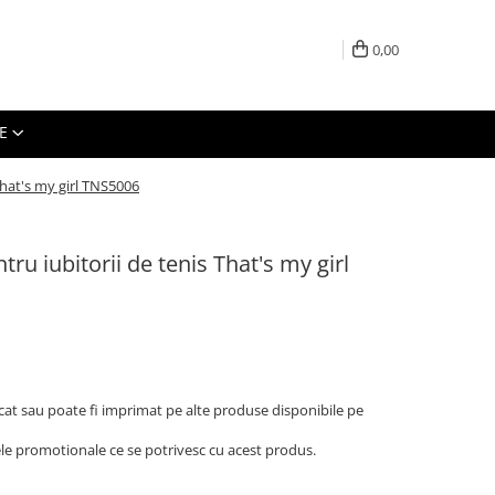
0,00
E
That's my girl TNS5006
tru iubitorii de tenis That's my girl
cat sau poate fi imprimat pe alte produse disponibile pe
tele promotionale ce se potrivesc cu acest produs.