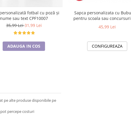
personalizată fotbal cu poză și
Sapca personalizata cu Bub
nume sau text CPF10007
pentru scoala sau concursuri ❤️ E
35,99 Lei
31,99 Lei
Cadou.com - e-CADOU
45,99 Lei
ADAUGA IN COS
CONFIGUREAZA
at pe alte produse disponibile pe
e pot percepe costuri