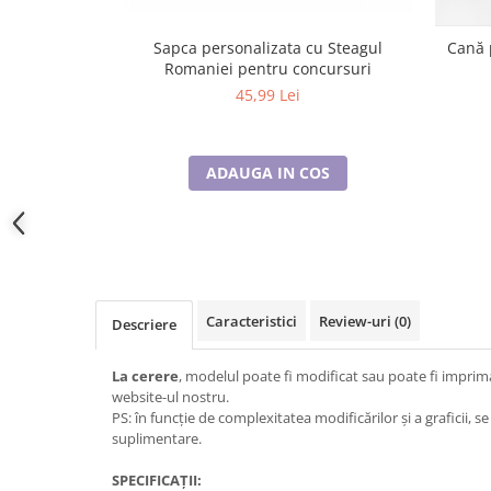
Cadouri pentru Doctori
Cadouri pentru Sfânta Maria
Sapca personalizata cu Steagul
Cană 
Martisoare
Romaniei pentru concursuri
45,99 Lei
ADAUGA IN COS
Caracteristici
Review-uri
(0)
Descriere
La cerere
, modelul poate fi modificat sau poate fi imprim
website-ul nostru.
PS: în funcție de complexitatea modificărilor și a graficii, s
suplimentare.
SPECIFICAȚII: