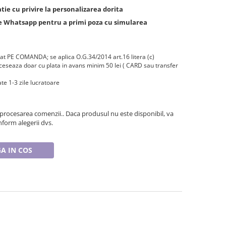
ie cu privire la personalizarea dorita
de Whatsapp pentru a primi poza cu simularea
zat PE COMANDA; se aplica O.G.34/2014 art.16 litera (c)
eseaza doar cu plata in avans minim 50 lei ( CARD sau transfer
te 1-3 zile lucratoare
 procesarea comenzii.. Daca produsul nu este disponibil, va
form alegerii dvs.
A IN COS