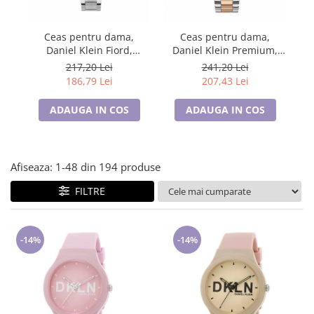
Lenjerii de pat pentru copii
Cadouri Cuplu
Ceas pentru dama,
Ceas pentru dama,
Fashion
Daniel Klein Fiord,
Daniel Klein Premium,
D
DK.1.13433.2
DK.1.13340.6
Pijamale de CRACIUN
217,20 Lei
241,20 Lei
186,79 Lei
207,43 Lei
Pijamale de dama
Pijamale de barbati
ADAUGA IN COS
ADAUGA IN COS
Halate si capoate
Pijamale
WINTER Collection
Afiseaza:
1-
48
din
194
produse
Halate si pijamale Family
FILTRE
Incaltaminte
Seturi elegante femei
Umbrele
-14%
-14%
Pijamale de copii
Pijamale BIG SIZE femei
Cadouri ocazii speciale
Tricouri de craciun