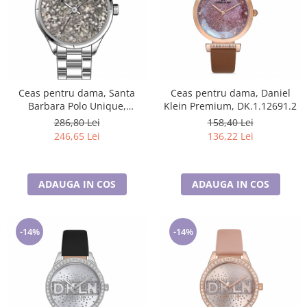
Ceas pentru dama, Santa
Ceas pentru dama, Daniel
Barbara Polo Unique,
Klein Premium, DK.1.12691.2
SB.2.10001.5
286,80 Lei
158,40 Lei
246,65 Lei
136,22 Lei
ADAUGA IN COS
ADAUGA IN COS
-14%
-14%