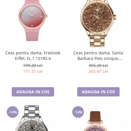
Ceas pentru dama, Freelook
Ceas pentru dama, Santa
Eiffel, FL.1.10185.6
Barbara Polo Unique,
SB.2.10001.3
199,20 Lei
355,20 Lei
171,31 Lei
305,47 Lei
ADAUGA IN COS
ADAUGA IN COS
-14%
-14%