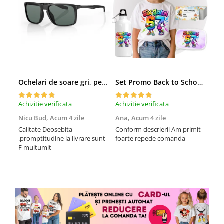
Ochelari de soare gri, pentru barbati, Daniel Klein Sunglasses, DK3250-2
Set Promo Back to School Six Seven 67 – Tricou + Cutie + Bidon Personalizat pentru copilul tău
Achizitie verificata
Achizitie verificata
Achi
Nicu Bud,
Acum 4 zile
Ana,
Acum 4 zile
Tod
sa
Calitate Deosebita
Conform descrierii Am primit
.promptitudine la livrare sunt
foarte repede comanda
Rec
F multumit
la m
fix
mul