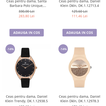
Ceas pentru dama, Santa
Ceas pentru dama, Daniel
Barbara Polo Unique,
Klein Dkln, DK.1.12713.4
SB.1.10127.2
330,00 Lei
129,60 Lei
283,80 Lei
111,46 Lei
ADAUGA IN COS
ADAUGA IN COS
-14%
-14%
Ceas pentru dama, Daniel
Ceas pentru dama, Daniel
Klein Trendy, DK.1.12938.5
Klein Dkln, DK.1.12978.3