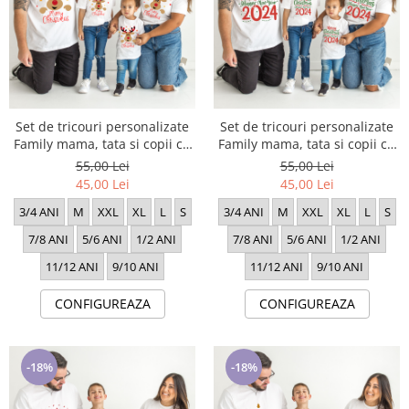
Set de tricouri personalizate
Set de tricouri personalizate
Family mama, tata si copii cu
Family mama, tata si copii cu
tematica de Craciun, Renul
tematica de Craciun, Craciun
55,00 Lei
55,00 Lei
Rudolf 1643
Fericit 2024
45,00 Lei
45,00 Lei
3/4 ANI
M
XXL
XL
L
S
3/4 ANI
M
XXL
XL
L
S
7/8 ANI
5/6 ANI
1/2 ANI
7/8 ANI
5/6 ANI
1/2 ANI
11/12 ANI
9/10 ANI
11/12 ANI
9/10 ANI
CONFIGUREAZA
CONFIGUREAZA
-18%
-18%