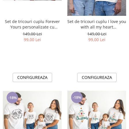
Set de tricouri cuplu Forever
Set de tricouri cuplu I love you
Yours personalizate cu
with all my heart
tematica Valentines Day
personalizate cu tematica
149,00 Lei
149,00 Lei
Valentines Day
99,00 Lei
99,00 Lei
CONFIGUREAZA
CONFIGUREAZA
-18%
-18%