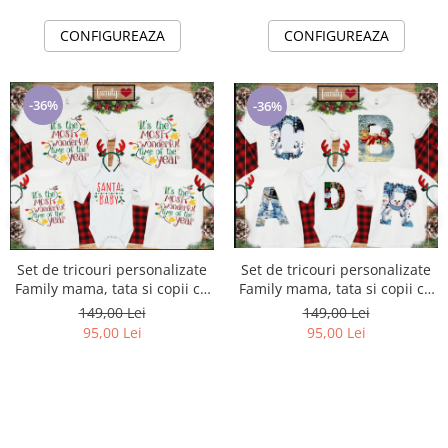
CONFIGUREAZA
CONFIGUREAZA
-36%
-36%
Set de tricouri personalizate
Set de tricouri personalizate
Family mama, tata si copii cu
Family mama, tata si copii cu
tematica de Craciun, Best
tematica de Craciun, Litere
149,00 Lei
149,00 Lei
Christmas
Initiala numelui
95,00 Lei
95,00 Lei