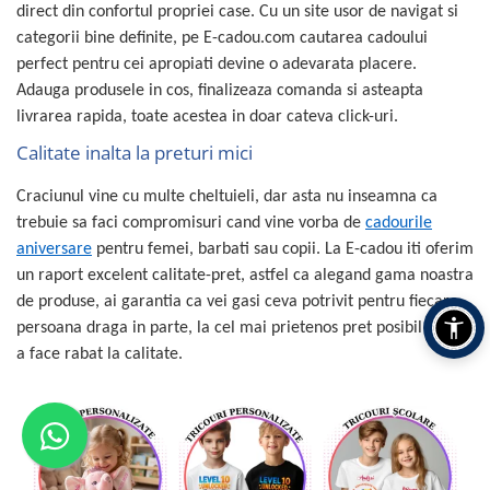
direct din confortul propriei case. Cu un site usor de navigat si
categorii bine definite, pe E-cadou.com cautarea cadoului
perfect pentru cei apropiati devine o adevarata placere.
Adauga produsele in cos, finalizeaza comanda si asteapta
livrarea rapida, toate acestea in doar cateva click-uri.
Calitate inalta la preturi mici
Craciunul vine cu multe cheltuieli, dar asta nu inseamna ca
trebuie sa faci compromisuri cand vine vorba de
cadourile
aniversare
pentru femei, barbati sau copii. La E-cadou iti oferim
un raport excelent calitate-pret, astfel ca alegand gama noastra
de produse, ai garantia ca vei gasi ceva potrivit pentru fiecare
persoana draga in parte, la cel mai prietenos pret posibil si fara
a face rabat la calitate.