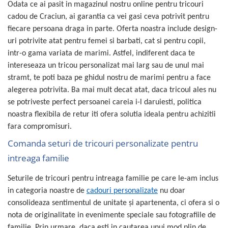
Odata ce ai pasit in magazinul nostru online pentru tricouri
cadou de Craciun, ai garantia ca vei gasi ceva potrivit pentru
fiecare persoana draga in parte. Oferta noastra include design-
uri potrivite atat pentru femei si barbati, cat si pentru copii,
intr-o gama variata de marimi. Astfel, indiferent daca te
intereseaza un tricou personalizat mai larg sau de unul mai
stramt, te poti baza pe ghidul nostru de marimi pentru a face
alegerea potrivita. Ba mai mult decat atat, daca tricoul ales nu
se potriveste perfect persoanei careia i-l daruiesti, politica
noastra flexibila de retur iti ofera solutia ideala pentru achizitii
fara compromisuri.
Comanda seturi de tricouri personalizate pentru
intreaga familie
Seturile de tricouri pentru intreaga familie pe care le-am inclus
in categoria noastre de
cadouri personalizate
nu doar
consolideaza sentimentul de unitate și apartenenta, ci ofera si o
nota de originalitate in evenimente speciale sau fotografiile de
familie. Prin urmare, daca esti in cautarea unui mod plin de