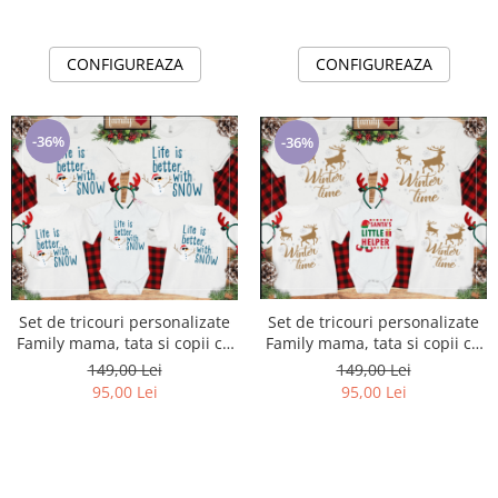
CONFIGUREAZA
CONFIGUREAZA
-36%
-36%
Set de tricouri personalizate
Set de tricouri personalizate
Family mama, tata si copii cu
Family mama, tata si copii cu
tematica de Craciun, Winter
tematica de Craciun, Life with
149,00 Lei
149,00 Lei
time
snow
95,00 Lei
95,00 Lei