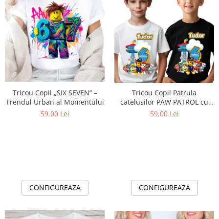
Cadouri pentru Doctori
Cadouri pentru Sfânta Maria
Martisoare
Tricou Copii „SIX SEVEN” –
Tricou Copii Patrula
Trendul Urban al Momentului
catelusilor PAW PATROL cu
Cifră Aniversară | Cadou
59,00 Lei
59,00 Lei
Personalizat e-CADOU - Copie
CONFIGUREAZA
CONFIGUREAZA