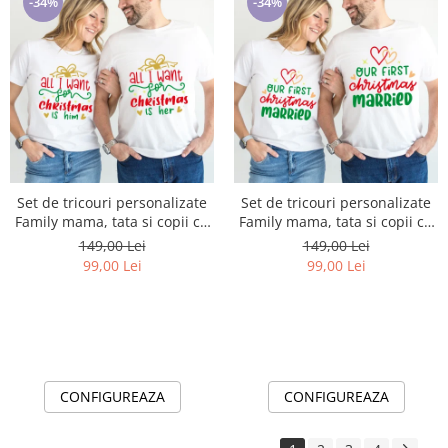
-34%
-34%
Set de tricouri personalizate
Set de tricouri personalizate
Family mama, tata si copii cu
Family mama, tata si copii cu
tematica de Craciun, PRIMUL
tematica de Craciun, PRIMUL
149,00 Lei
149,00 Lei
Craciun impreuna 1338
Craciun impreuna 1340
99,00 Lei
99,00 Lei
CONFIGUREAZA
CONFIGUREAZA