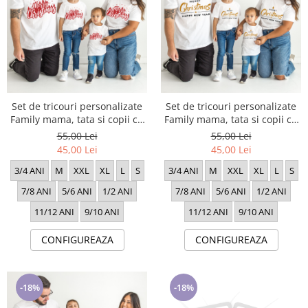
Set de tricouri personalizate
Set de tricouri personalizate
Family mama, tata si copii cu
Family mama, tata si copii cu
tematica de Craciun, Craciun
tematica de Craciun, Craciun
55,00 Lei
55,00 Lei
Fericit 1720
Fericit 1722
45,00 Lei
45,00 Lei
3/4 ANI
M
XXL
XL
L
S
3/4 ANI
M
XXL
XL
L
S
7/8 ANI
5/6 ANI
1/2 ANI
7/8 ANI
5/6 ANI
1/2 ANI
11/12 ANI
9/10 ANI
11/12 ANI
9/10 ANI
CONFIGUREAZA
CONFIGUREAZA
-18%
-18%