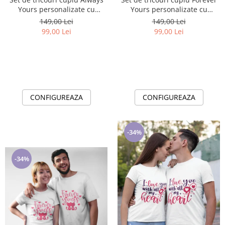
Yours personalizate cu
Yours personalizate cu
tematica Valentines Day
tematica Valentines Day
149,00 Lei
149,00 Lei
99,00 Lei
99,00 Lei
CONFIGUREAZA
CONFIGUREAZA
-34%
-34%