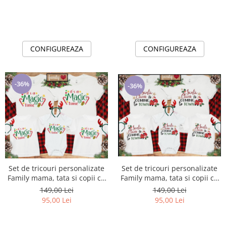
CONFIGUREAZA
CONFIGUREAZA
-36%
-36%
Set de tricouri personalizate
Set de tricouri personalizate
Family mama, tata si copii cu
Family mama, tata si copii cu
tematica de Craciun, Magic
tematica de Craciun, Santa
149,00 Lei
149,00 Lei
Time
Claus is in town
95,00 Lei
95,00 Lei