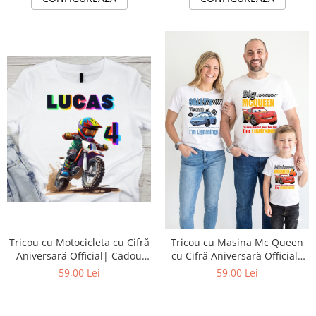
Tricou cu Motocicleta cu Cifră
Tricou cu Masina Mc Queen
Aniversară Official| Cadou
cu Cifră Aniversară Official|
Personalizat e-CADOU
Cadou Personalizat e-CADOU
59,00 Lei
59,00 Lei