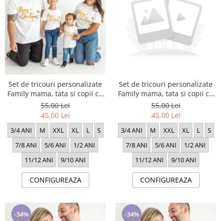
Set de tricouri personalizate
Set de tricouri personalizate
Family mama, tata si copii cu
Family mama, tata si copii cu
tematica de Craciun, Craciun
tematica de Craciun, PRIMUL
55,00 Lei
55,00 Lei
Fericit 1724
Craciun impreuna 1334
45,00 Lei
45,00 Lei
3/4 ANI
M
XXL
XL
L
S
3/4 ANI
M
XXL
XL
L
S
7/8 ANI
5/6 ANI
1/2 ANI
7/8 ANI
5/6 ANI
1/2 ANI
11/12 ANI
9/10 ANI
11/12 ANI
9/10 ANI
CONFIGUREAZA
CONFIGUREAZA
-34%
-34%