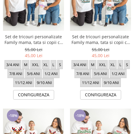
Set de tricouri personalizate
Set de tricouri personalizate
Family mama, tata si copii cu
Family mama, tata si copii cu
tematica de Craciun, Merry
tematica de Craciun, Merry
55,00 Lei
55,00 Lei
Chritsmas 1634
Chritsmas 1640
45,00 Lei
45,00 Lei
3/4 ANI
M
XXL
XL
L
S
3/4 ANI
M
XXL
XL
L
S
7/8 ANI
5/6 ANI
1/2 ANI
7/8 ANI
5/6 ANI
1/2 ANI
11/12 ANI
9/10 ANI
11/12 ANI
9/10 ANI
CONFIGUREAZA
CONFIGUREAZA
-18%
-18%