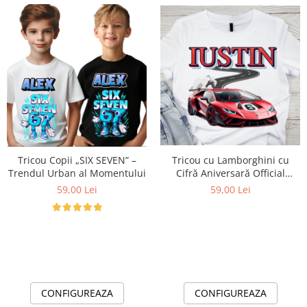
Tricou cu Lamborghini cu
Tricou Copii „SIX SEVEN” –
Cifră Aniversară Official
Trendul Urban al Momentului
Lamborghini Fan| Cadou
59,00 Lei
59,00 Lei
Personalizat e-CADOU
CONFIGUREAZA
CONFIGUREAZA