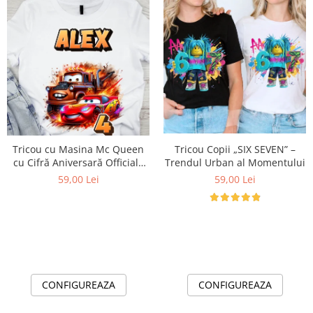
Tricou cu Masina Mc Queen
Tricou Copii „SIX SEVEN” –
cu Cifră Aniversară Official|
Trendul Urban al Momentului
Cadou Personalizat e-CADOU
59,00 Lei
59,00 Lei
CONFIGUREAZA
CONFIGUREAZA