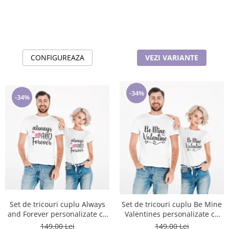
CONFIGUREAZA
VEZI VARIANTE
-34%
-34%
Set de tricouri cuplu Always
Set de tricouri cuplu Be Mine
and Forever personalizate cu
Valentines personalizate cu
tematica Valentines Day
tematica Valentines Day
149,00 Lei
149,00 Lei