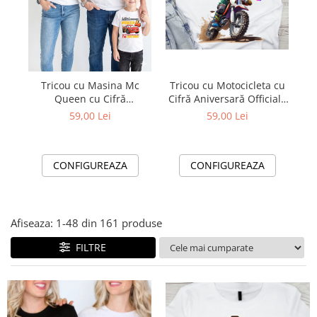
Lenjerii de pat pentru copii
Cadouri Cuplu
Fashion
Pijamale de CRACIUN
Pijamale de dama
Tricou cu Motocicleta cu
Tricou cu Masina Mc
Tricou 
Cifră Aniversară Official|
Queen cu Cifră
Pijamale de barbati
Cadou Personalizat e-
Aniversară Official|
59,00 Lei
59,00 Lei
Halate si capoate
CADOU
Cadou Personalizat e-
CADOU
Pijamale
WINTER Collection
CONFIGUREAZA
CONFIGUREAZA
Halate si pijamale Family
Incaltaminte
Seturi elegante femei
Afiseaza:
1-
48
din
161
produse
Umbrele
FILTRE
Pijamale de copii
Pijamale BIG SIZE femei
Cadouri ocazii speciale
Tricouri de craciun