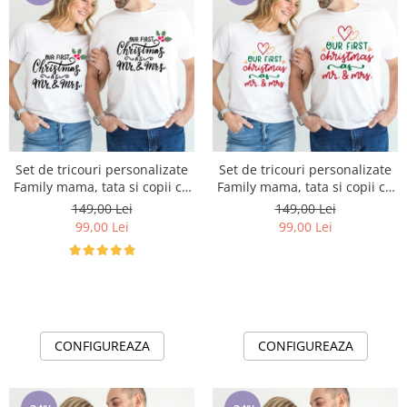
Set de tricouri personalizate
Set de tricouri personalizate
Family mama, tata si copii cu
Family mama, tata si copii cu
tematica de Craciun, PRIMUL
tematica de Craciun, PRIMUL
149,00 Lei
149,00 Lei
Craciun impreuna 1334
Craciun impreuna 1336
99,00 Lei
99,00 Lei
CONFIGUREAZA
CONFIGUREAZA