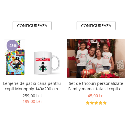
CONFIGUREAZA
CONFIGUREAZA
-23%
Lenjerie de pat si cana pentru
Set de tricouri personalizate
copii Monopoly 140×200 cm,
Family mama, tata si copii cu
70×90 cm,100% bumbac,
tematica de Craciun, Merry
259,00 Lei
45,00 Lei
HAX048736
Christmas
199,00 Lei