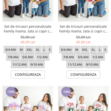
Set de tricouri personalizate
Set de tricouri personalizate
Family mama, tata si copii cu
Family mama, tata si copii cu
tematica de Craciun, Merry
tematica de Craciun, Merry
55,00 Lei
55,00 Lei
Chritsmas 1628
Chritsmas 16230
45,00 Lei
45,00 Lei
3/4 ANI
M
XXL
XL
L
S
3/4 ANI
M
XXL
XL
L
S
7/8 ANI
5/6 ANI
1/2 ANI
7/8 ANI
5/6 ANI
1/2 ANI
11/12 ANI
9/10 ANI
11/12 ANI
9/10 ANI
CONFIGUREAZA
CONFIGUREAZA
-18%
-18%