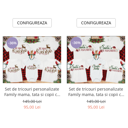
CONFIGUREAZA
CONFIGUREAZA
-36%
-36%
Set de tricouri personalizate
Set de tricouri personalizate
Family mama, tata si copii cu
Family mama, tata si copii cu
tematica de Craciun, Rudolf
tematica de Craciun, Santa's
149,00 Lei
149,00 Lei
Team
favorite
95,00 Lei
95,00 Lei