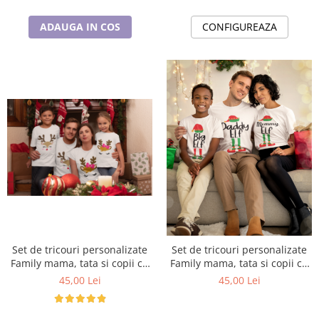
ADAUGA IN COS
CONFIGUREAZA
Set de tricouri personalizate
Set de tricouri personalizate
Family mama, tata si copii cu
Family mama, tata si copii cu
tematica de Craciun, Happy
tematica de Craciun, Family
45,00 Lei
45,00 Lei
Rudolf
Elf