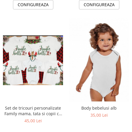
CONFIGUREAZA
CONFIGUREAZA
Set de tricouri personalizate
Body bebelusi alb
Family mama, tata si copii cu
35,00 Lei
tematica de Craciun, Jingle
45,00 Lei
Bells