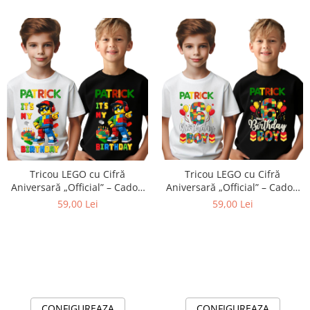
Tricou LEGO cu Cifră
Tricou LEGO cu Cifră
Aniversară „Official” – Cadou
Aniversară „Official” – Cadou
Personalizat pentru Copii | e-
Personalizat pentru Copii | e-
59,00 Lei
59,00 Lei
CADOU
CADOU
CONFIGUREAZA
CONFIGUREAZA