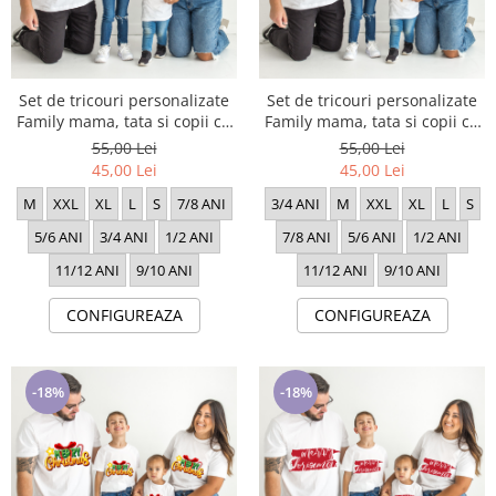
Set de tricouri personalizate
Set de tricouri personalizate
Family mama, tata si copii cu
Family mama, tata si copii cu
tematica de Craciun, Polul
tematica de Craciun, Wish
55,00 Lei
55,00 Lei
nord
Merry Chritsmas
45,00 Lei
45,00 Lei
M
XXL
XL
L
S
7/8 ANI
3/4 ANI
M
XXL
XL
L
S
5/6 ANI
3/4 ANI
1/2 ANI
7/8 ANI
5/6 ANI
1/2 ANI
11/12 ANI
9/10 ANI
11/12 ANI
9/10 ANI
CONFIGUREAZA
CONFIGUREAZA
-18%
-18%