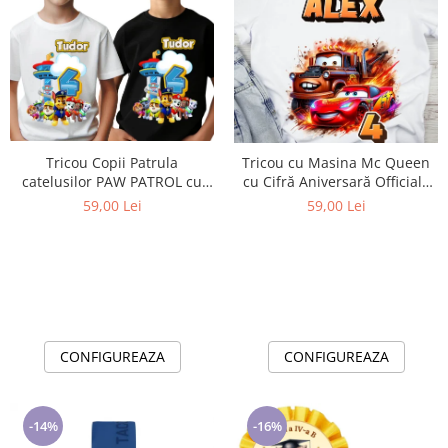
Tricou Copii Patrula
Tricou cu Masina Mc Queen
catelusilor PAW PATROL cu
cu Cifră Aniversară Official|
Cifră Aniversară | Cadou
Cadou Personalizat e-CADOU
59,00 Lei
59,00 Lei
Personalizat e-CADOU - Copie
CONFIGUREAZA
CONFIGUREAZA
-14%
-16%