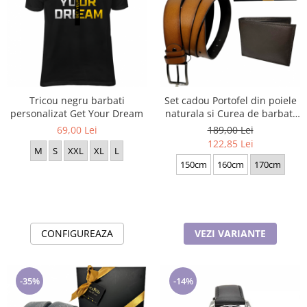
Tricou negru barbati
Set cadou Portofel din poiele
personalizat Get Your Dream
naturala si Curea de barbati
neagra, serie mare battal,
69,00 Lei
189,00 Lei
A702-4.M_1123
122,85 Lei
M
S
XXL
XL
L
150cm
160cm
170cm
CONFIGUREAZA
VEZI VARIANTE
-35%
-14%