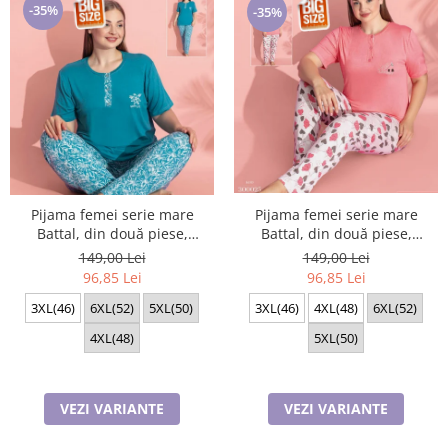
-35%
-35%
Pijama femei serie mare
Pijama femei serie mare
Battal, din două piese,
Battal, din două piese,
bumbac , Lux PIJ32974
bumbac , Lux PIJ300025
149,00 Lei
149,00 Lei
96,85 Lei
96,85 Lei
3XL(46)
6XL(52)
5XL(50)
3XL(46)
4XL(48)
6XL(52)
4XL(48)
5XL(50)
VEZI VARIANTE
VEZI VARIANTE