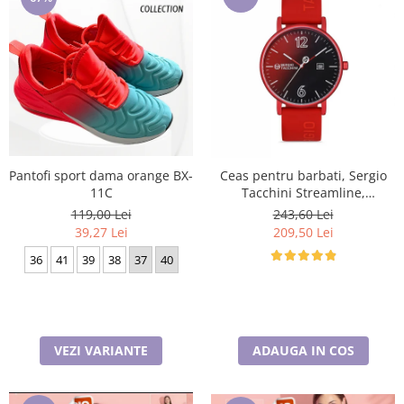
Pantofi sport dama orange BX-
Ceas pentru barbati, Sergio
11C
Tacchini Streamline,
ST.1.10116.1
119,00 Lei
243,60 Lei
39,27 Lei
209,50 Lei
36
41
39
38
37
40
VEZI VARIANTE
ADAUGA IN COS