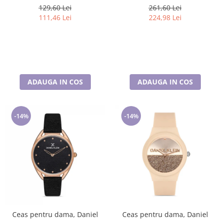
ST.1.10092.3
129,60 Lei
261,60 Lei
111,46 Lei
224,98 Lei
ADAUGA IN COS
ADAUGA IN COS
-14%
-14%
Ceas pentru dama, Daniel
Ceas pentru dama, Daniel