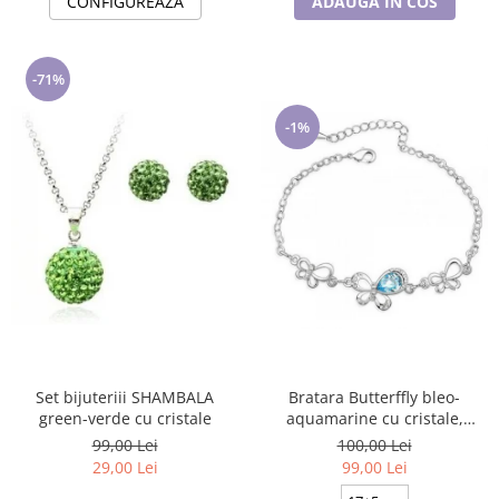
CONFIGUREAZA
ADAUGA IN COS
-71%
-1%
Bratara Butterffly bleo-
Set bijuteriii SHAMBALA
aquamarine cu cristale,
green-verde cu cristale
placata cu aur 18K
100,00 Lei
99,00 Lei
99,00 Lei
29,00 Lei