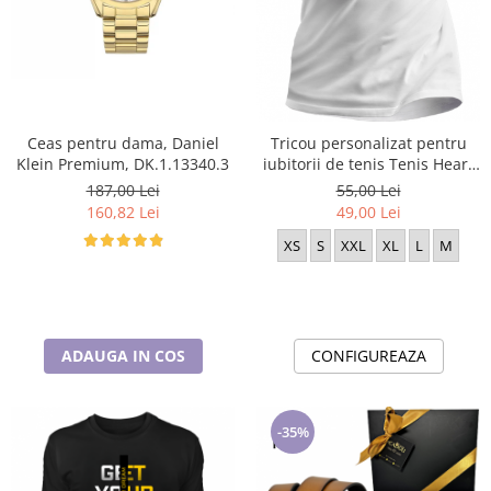
Ceas pentru dama, Daniel
Tricou personalizat pentru
Klein Premium, DK.1.13340.3
iubitorii de tenis Tenis Heart
TNS5005
187,00 Lei
55,00 Lei
160,82 Lei
49,00 Lei
XS
S
XXL
XL
L
M
ADAUGA IN COS
CONFIGUREAZA
-35%