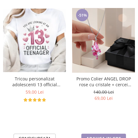
-51%
Tricou personalizat
Promo Colier ANGEL DROP
adolescenti 13 official
rose cu cristale + cercei
Teenager Cadou Inspirat
asortati CADOU
59,00 Lei
140,00 Lei
pentru aniversare
69,00 Lei