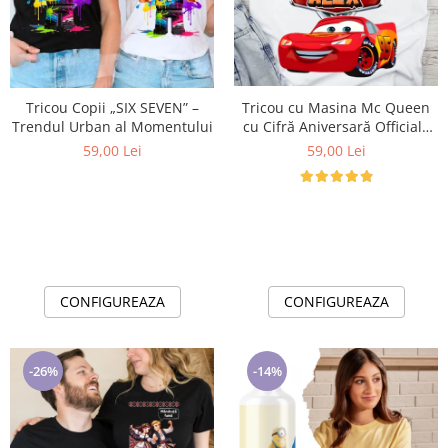
Cadouri pentru Doctori
Cadouri pentru Sfânta Maria
Martisoare
Tricou Copii „SIX SEVEN” –
Tricou cu Masina Mc Queen
Trendul Urban al Momentului
cu Cifră Aniversară Official|
Cadou Personalizat e-CADOU
59,00 Lei
59,00 Lei
CONFIGUREAZA
CONFIGUREAZA
-26%
-14%