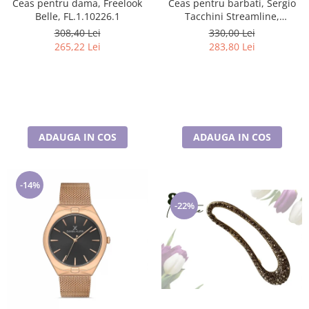
Ceas pentru dama, Freelook
Ceas pentru barbati, Sergio
Belle, FL.1.10226.1
Tacchini Streamline,
ST.1.10197.4
308,40 Lei
330,00 Lei
265,22 Lei
283,80 Lei
ADAUGA IN COS
ADAUGA IN COS
-14%
-22%