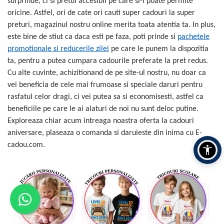
surprinde, ci si pretul accesibil pe care si-l poate permite
oricine. Astfel, ori de cate ori cauti super cadouri la super
preturi, magazinul nostru online merita toata atentia ta. In plus,
este bine de stiut ca daca esti pe faza, poti prinde si
pachetele
promotionale si reducerile zilei
pe care le punem la dispozitia
ta, pentru a putea cumpara cadourile preferate la pret redus.
Cu alte cuvinte, achizitionand de pe site-ul nostru, nu doar ca
vei beneficia de cele mai frumoase si speciale daruri pentru
rasfatul celor dragi, ci vei putea sa si economisesti, astfel ca
beneficiile pe care le ai alaturi de noi nu sunt deloc putine.
Exploreaza chiar acum intreaga noastra oferta la cadouri
aniversare, plaseaza o comanda si daruieste din inima cu E-
cadou.com.