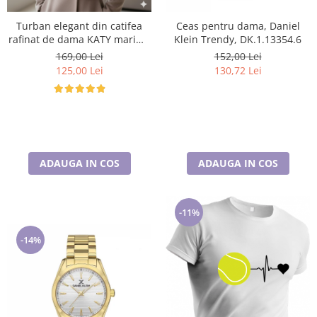
Turban elegant din catifea
Ceas pentru dama, Daniel
rafinat de dama KATY marime
Klein Trendy, DK.1.13354.6
universala, captuseala polar,
169,00 Lei
152,00 Lei
culoare maro Sequoia
125,00 Lei
130,72 Lei
ADAUGA IN COS
ADAUGA IN COS
-11%
-14%