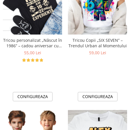
Tricou personalizat „Născut în
Tricou Copii „SIX SEVEN” –
1986” – cadou aniversar cu
Trendul Urban al Momentului
mesaj amuzant
55,00 Lei
59,00 Lei
CONFIGUREAZA
CONFIGUREAZA