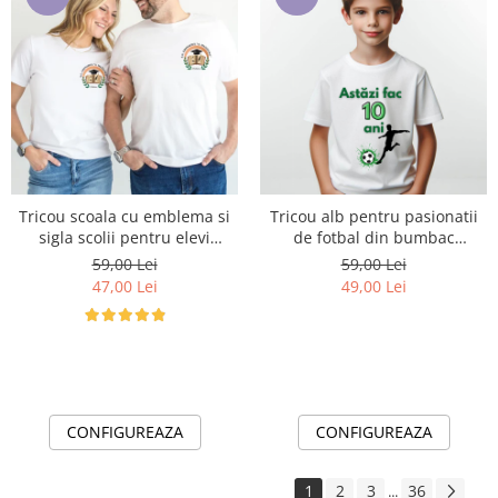
Tricou scoala cu emblema si
Tricou alb pentru pasionatii
sigla scolii pentru elevi
de fotbal din bumbac
ABS10913
ABS21234
59,00 Lei
59,00 Lei
47,00 Lei
49,00 Lei
CONFIGUREAZA
CONFIGUREAZA
1
2
3
36
...