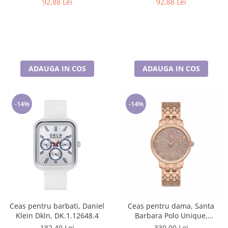
92,88 Lei
92,88 Lei
ADAUGA IN COS
ADAUGA IN COS
-14%
-14%
Ceas pentru barbati, Daniel
Ceas pentru dama, Santa
Klein Dkln, DK.1.12648.4
Barbara Polo Unique,
SB.1.10127.2
182,40 Lei
330,00 Lei