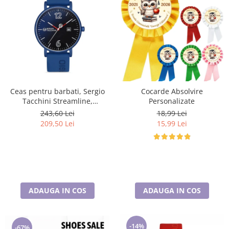
Ceas pentru barbati, Sergio
Cocarde Absolvire
Tacchini Streamline,
Personalizate
ST.1.10116.2
243,60 Lei
18,99 Lei
209,50 Lei
15,99 Lei
ADAUGA IN COS
ADAUGA IN COS
-14%
-67%