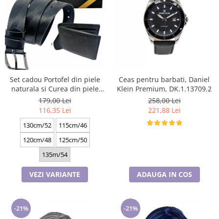
Set cadou Portofel din piele
Ceas pentru barbati, Daniel
naturala si Curea din piele
Klein Premium, DK.1.13709.2
ecologica A-2316-4N, latime
179,00 Lei
258,00 Lei
curea 3.5cm, e-CADOU
116,35 Lei
221,88 Lei
130cm/52
115cm/46
120cm/48
125cm/50
135m/54
VEZI VARIANTE
ADAUGA IN COS
-21%
-21%