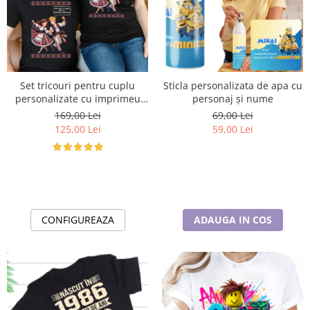
Set tricouri pentru cuplu
Sticla personalizata de apa cu
personalizate cu imprimeu
personaj și nume
traditional Mandruta faina
169,00 Lei
69,00 Lei
VD24453
125,00 Lei
59,00 Lei
CONFIGUREAZA
ADAUGA IN COS