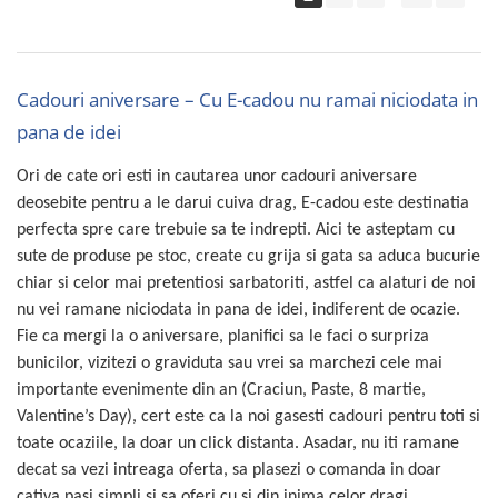
Cadouri aniversare – Cu E-cadou nu ramai niciodata in
pana de idei
Ori de cate ori esti in cautarea unor cadouri aniversare
deosebite pentru a le darui cuiva drag, E-cadou este destinatia
perfecta spre care trebuie sa te indrepti. Aici te asteptam cu
sute de produse pe stoc, create cu grija si gata sa aduca bucurie
chiar si celor mai pretentiosi sarbatoriti, astfel ca alaturi de noi
nu vei ramane niciodata in pana de idei, indiferent de ocazie.
Fie ca mergi la o aniversare, planifici sa le faci o surpriza
bunicilor, vizitezi o graviduta sau vrei sa marchezi cele mai
importante evenimente din an (Craciun, Paste, 8 martie,
Valentine’s Day), cert este ca la noi gasesti cadouri pentru toti si
toate ocaziile, la doar un click distanta. Asadar, nu iti ramane
decat sa vezi intreaga oferta, sa plasezi o comanda in doar
cativa pasi simpli si sa oferi cu si din inima celor dragi.