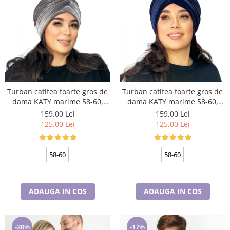
Turban catifea foarte gros de
Turban catifea foarte gros de
dama KATY marime 58-60,
dama KATY marime 58-60,
captuseala polar, culoare gri
captuseala polar, culoare
159,00 Lei
159,00 Lei
deschis
bleomarin
125,00 Lei
125,00 Lei
58-60
58-60
ADAUGA IN COS
ADAUGA IN COS
-20%
-17%