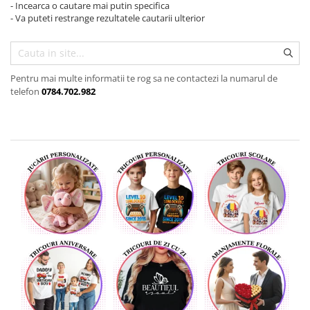
- Incearca o cautare mai putin specifica
Tricouri de cuplu Valentine's Day
- Va puteti restrange rezultatele cautarii ulterior
Valentine's Day
Cadouri pentru Bunici
Cadouri pentru Nasi si Fini
Pentru mai multe informatii te rog sa ne contactezi la numarul de
Cadouri Craciun
telefon
0784.702.982
Cadouri pentru Mama
Cadouri pentru profesori sau absolventi
Cadouri Back to school
Cadouri de Paște
Cadouri Traditionale Romanesti
8 Martie
Cadouri pentru CUPLU El & Ea
Cadouri Iubitori de animale
Cadouri GRAVIDE
Cadouri pentru sportivi
Cadouri Pensionare
Cadouri Colegi, sefi sau angajati