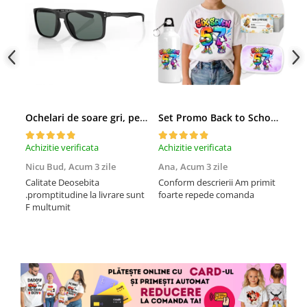
Ochelari de soare gri, pentru barbati, Daniel Klein Sunglasses, DK3250-2
Set Promo Back to School Six Seven 67 – Tricou + Cutie + Bidon Personalizat pentru copilul tău
Achizitie verificata
Achizitie verificata
Achi
Nicu Bud,
Acum 3 zile
Ana,
Acum 3 zile
Tod
sa
Calitate Deosebita
Conform descrierii Am primit
.promptitudine la livrare sunt
foarte repede comanda
Rec
F multumit
la m
fix
mul