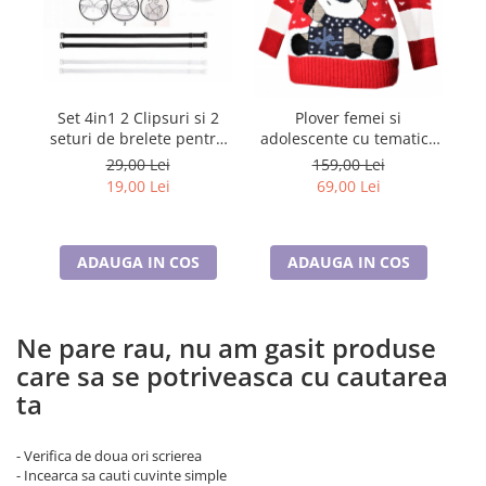
Lenjerii de pat pentru copii
Cadouri Cuplu
Fashion
Pijamale de CRACIUN
Bl
Set 4in1 2 Clipsuri si 2
Plover femei si
Pijamale de dama
seturi de brelete pentru
adolescente cu tematica
Pijamale de barbati
sutiene, alb si negru
de Craciun Ren, rosu,
29,00 Lei
159,00 Lei
marime S/M 4302
19,00 Lei
69,00 Lei
Halate si capoate
Pijamale
WINTER Collection
ADAUGA IN COS
ADAUGA IN COS
Halate si pijamale Family
Incaltaminte
Seturi elegante femei
Ne pare rau, nu am gasit produse
Umbrele
care sa se potriveasca cu cautarea
Pijamale de copii
ta
Pijamale BIG SIZE femei
Cadouri ocazii speciale
- Verifica de doua ori scrierea
Tricouri de craciun
- Incearca sa cauti cuvinte simple