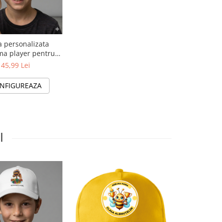
 personalizata
a player pentru
ti ❤️ E-Cadou.com
45,99 Lei
NFIGUREAZA
I
-16%