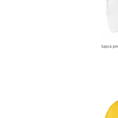
Tricouri de cuplu Valentine's Day
Valentine's Day
Cadouri pentru Bunici
Cadouri pentru Nasi si Fini
Cadouri Craciun
Cadouri pentru Mama
Cadouri pentru profesori sau absolventi
Sapca per
Cadouri Back to school
Cadouri de Paște
Cadouri Traditionale Romanesti
8 Martie
Cadouri pentru CUPLU El & Ea
Cadouri Iubitori de animale
Cadouri GRAVIDE
Cadouri pentru sportivi
Cadouri Pensionare
Cadouri Colegi, sefi sau angajati