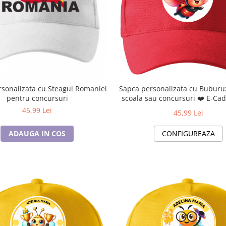
sonalizata cu Steagul Romaniei
Sapca personalizata cu Buburu
pentru concursuri
scoala sau concursuri ❤️ E-Cadou.com -
45,99 Lei
e-CADOU
45,99 Lei
ADAUGA IN COS
CONFIGUREAZA