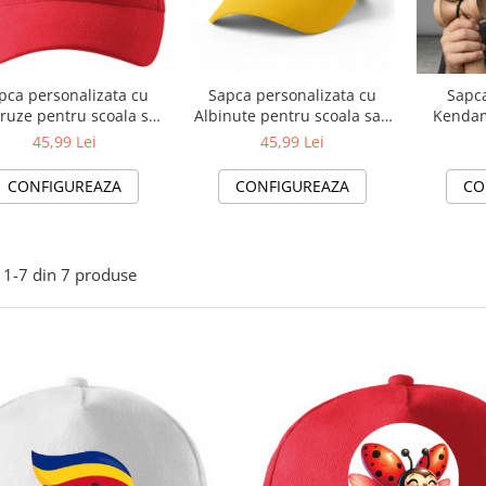
pca personalizata cu
Sapca personalizata cu
Sapca
ruze pentru scoala sau
Albinute pentru scoala sau
Kendam
 ❤️ E-Cadou.com
concursuri ❤️ E-Cadou.com
pasiona
45,99 Lei
45,99 Lei
- e-CADOU
CONFIGUREAZA
CONFIGUREAZA
CO
1-
7
din
7
produse