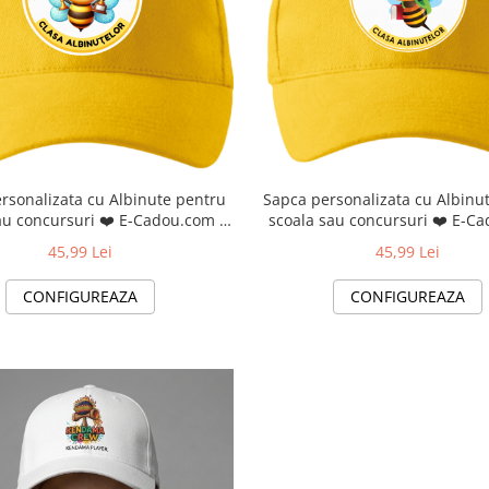
rsonalizata cu Albinute pentru
Sapca personalizata cu Albinu
cursuri ❤️ E-Cadou.com -
scoala sau concur
e-CADOU
45,99 Lei
45,99 Lei
CONFIGUREAZA
CONFIGUREAZA