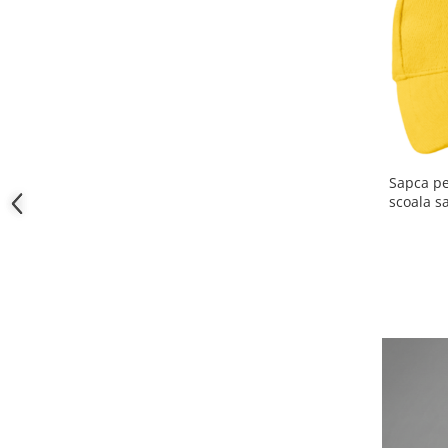
Cadouri pentru Doctori
Cadouri pentru Sfânta Maria
Martisoare
Sapca pe
scoala sau con