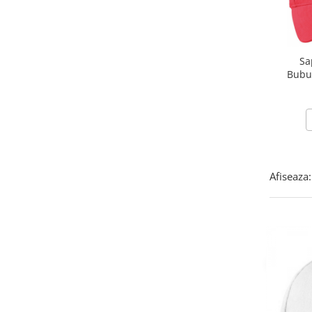
Lenjerii de pat pentru copii
Cadouri Cuplu
Fashion
Sa
Pijamale de CRACIUN
Bubu
Pijamale de dama
concursuri
Pijamale de barbati
Halate si capoate
Pijamale
WINTER Collection
Halate si pijamale Family
Afiseaza:
Incaltaminte
Seturi elegante femei
Umbrele
Pijamale de copii
Pijamale BIG SIZE femei
Cadouri ocazii speciale
Tricouri de craciun