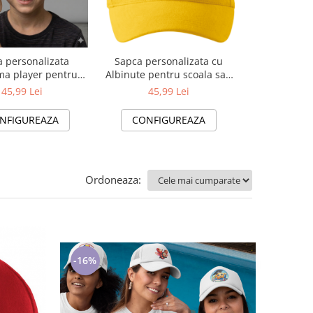
 personalizata
Sapca personalizata cu
Set 3in1 Tric
a player pentru
Albinute pentru scoala sau
Sapca si i
ti ❤️ E-Cadou.com
concursuri ❤️ E-Cadou.com
tematic
45,99 Lei
45,99 Lei
112,99 L
- e-CADOU
NFIGUREAZA
CONFIGUREAZA
CONFI
Ordoneaza:
-16%