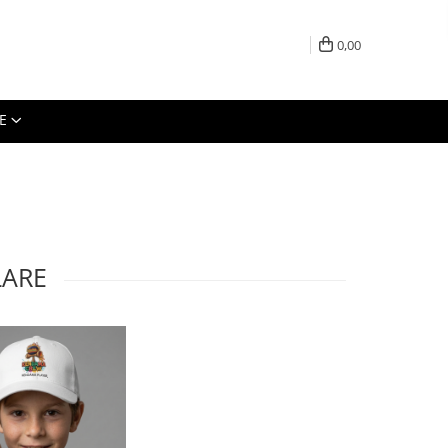
0,00
E
LARE