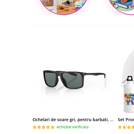
Ochelari de soare gri, pentru barbati, Daniel Klein Sunglasses, DK3250-2
Achizitie verificata