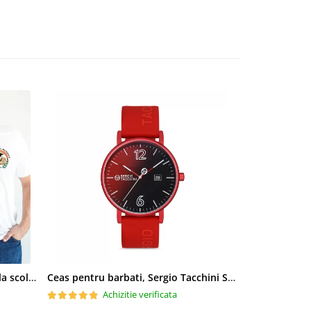
Tricou scoala cu emblema si sigla scolii pentru elevi ABS10913
Ceas pentru barbati, Sergio Tacchini Streamline, ST.1.10116.1
Achizitie verificata
Ac