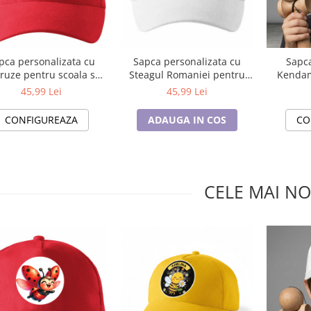
pca personalizata cu
Sapca personalizata cu
Sapca
ruze pentru scoala sau
Steagul Romaniei pentru
Kendam
 ❤️ E-Cadou.com
concursuri
pasiona
45,99 Lei
45,99 Lei
- e-CADOU
CONFIGUREAZA
ADAUGA IN COS
CO
CELE MAI NO