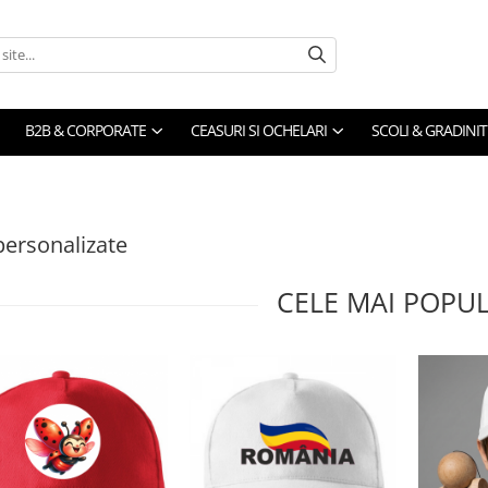
B2B & CORPORATE
CEASURI SI OCHELARI
SCOLI & GRADINIT
personalizate
CELE MAI POPU