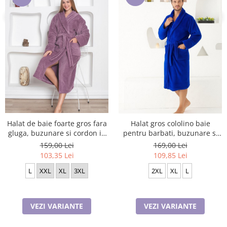
Halat de baie foarte gros fara
Halat gros cololino baie
gluga, buzunare si cordon in
pentru barbati, buzunare si
talie, COD 9005
cordon in talie, albastru
159,00 Lei
169,00 Lei
103,35 Lei
109,85 Lei
L
XXL
XL
3XL
2XL
XL
L
VEZI VARIANTE
VEZI VARIANTE