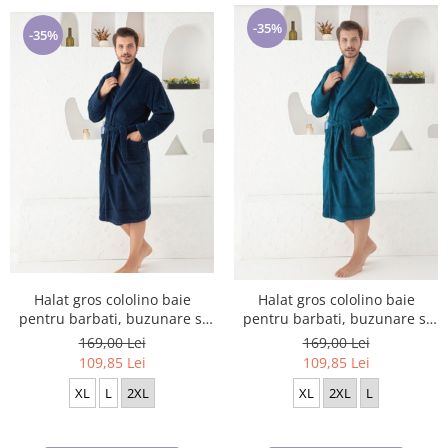
-35%
-35%
Halat gros cololino baie
Halat gros cololino baie
pentru barbati, buzunare si
pentru barbati, buzunare si
cordon in talie, bleomarin
cordon in talie, VERDE PETROL
169,00 Lei
169,00 Lei
109,85 Lei
109,85 Lei
XL
L
2XL
XL
2XL
L