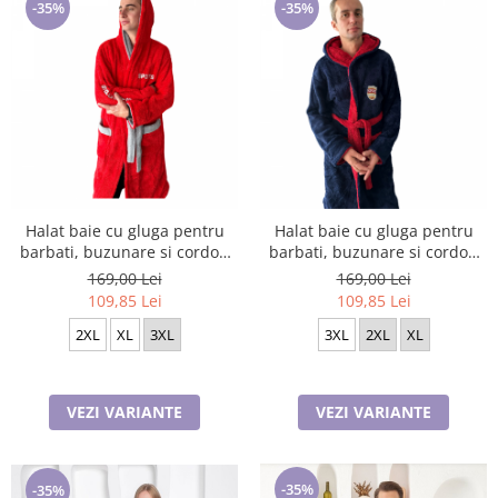
-35%
-35%
Halat baie cu gluga pentru
Halat baie cu gluga pentru
barbati, buzunare si cordon
barbati, buzunare si cordon
in talie, design SPORT,
in talie, design cu insigna,
169,00 Lei
169,00 Lei
Cocolino ROSU
Cocolino BLeomarin/visiniu
109,85 Lei
109,85 Lei
2XL
XL
3XL
3XL
2XL
XL
VEZI VARIANTE
VEZI VARIANTE
-35%
-35%