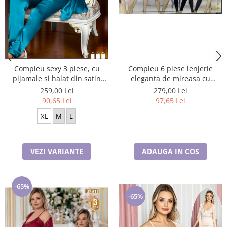
Compleu 6 piese lenjerie
Compleu sexy 3 piese, cu
eleganta de mireasa cu
pijamale si halat din satin
camasa de noapte,pijamale și
Turqoaz, 1073
279,00 Lei
259,00 Lei
halat,, bleomarin, M/L, 60175
97,65 Lei
90,65 Lei
XL
M
L
ADAUGA IN COS
VEZI VARIANTE
-65%
-65%