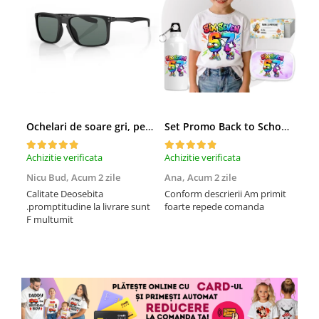
Ochelari de soare gri, pentru barbati, Daniel Klein Sunglasses, DK3250-2
Set Promo Back to School Six Seven 67 – Tricou + Cutie + Bidon Personalizat pentru copilul tău
Achizitie verificata
Achizitie verificata
Achi
Nicu Bud,
Acum 2 zile
Ana,
Acum 2 zile
Tod
sa
Calitate Deosebita
Conform descrierii Am primit
.promptitudine la livrare sunt
foarte repede comanda
Rec
F multumit
la m
fix
mul