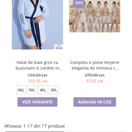
Lenjerii de pat pentru copii
-65%
Cadouri Cuplu
Fashion
Pijamale de CRACIUN
Pijamale de dama
Pijamale de barbati
Halate si capoate
Pijamale
Compleu 6 piese lenjerie
H
Halat de baie gros cu
WINTER Collection
eleganta de mireasa cu
pe
buzunare si cordon in
Halate si pijamale Family
camasa de
talie, design deosebit,
279,00 Lei
159,00 Lei
noapte,pijamale și
PIJ91700
97,65 Lei
103,35 Lei
Incaltaminte
halat,,nude, 60059
Seturi elegante femei
6XL
5XL
4XL
3XL
Umbrele
ADAUGA IN COS
VEZI VARIANTE
Pijamale de copii
Pijamale BIG SIZE femei
Cadouri ocazii speciale
Afiseaza:
1-
17
din
17
produse
Tricouri de craciun