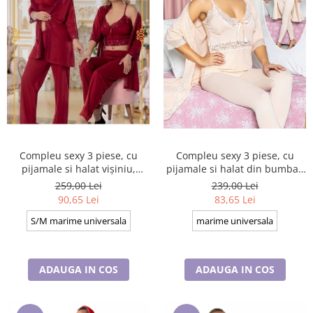
Compleu sexy 3 piese, cu
Compleu sexy 3 piese, cu
pijamale si halat vișiniu,
pijamale si halat din bumbac
P37911
nude, 43343, marime
259,00 Lei
239,00 Lei
universala
90,65 Lei
83,65 Lei
S/M marime universala
marime universala
ADAUGA IN COS
ADAUGA IN COS