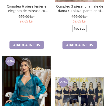
Compleu 6 piese lenjerie
Compleu 3 piese, pijamale de
eleganta de mireasa cu
dama cu bluza, pantalon si
camasa de noapte,pijamale și
blazer, 38474, bleumarin
279,00 Lei
199,00 Lei
halat,,nude, 60059
97,65 Lei
69,65 Lei
free size
ADAUGA IN COS
ADAUGA IN COS
-65%
-65%