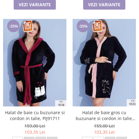
VEZI VARIANTE
VEZI VARIANTE
-35%
-35%
Halat de baie cu buzunare si
Halat de baie gros cu
cordon in talie, PIJ91711
buzunare si cordon in talie,
design deosebit, PIJ91701
159,00 Lei
159,00 Lei
103,35 Lei
103,35 Lei