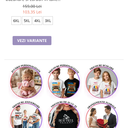
design deosebit, PIJ91700
159,00 Lei
103,35 Lei
6XL
5XL
4XL
3XL
VEZI VARIANTE