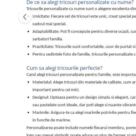
De ce sa alegi tricouri personalizate cu nume?
Tricouri de cuplu Valentine's Day
Tricourile personalizate cu nume sunt o alegere excelenta di
Valentine's Day
Unicitate: Fiecare set de tricouri este unic, creat special
Cadouri pentru Bunici
cadoul mai special.
Cadouri pentru Nasi si Fini
Adaptabilitate: Pot fi concepute pentru diverse ocazii, cum
Cadouri Craciun
sarbatori familia.
Cadouri pentru Mama
Practicitate: Tricourile sunt confortabile, usor de purtat si
Cadouri pentru profesori sau absolventi
Pentru sedintele foto de familie, tricourile personalizate
Cadouri Back to school
Cum sa alegi tricourile perfecte?
Cadouri de Paște
Cand alegi tricouri personalizate pentru familie, este importa
Cadouri Traditionale Romanesti
Materialul: Alege tricouri din materiale de calitate, cum 
8 Martie
important pentru cei mici.
Cadouri pentru CUPLU El & Ea
Designul: Opteaza pentru un design simplu si elegant, care
Cadouri Iubitori de animale
sau pastelate sunt ideale, dar poti alege si nuante vibra
Cadouri GRAVIDE
Marimile: Asigura-te ca alegi marimile potrivite pentru fi
Cadouri pentru sportivi
in functie de marime.
Cadouri Pensionare
Personalizarea poate include numele fiecarui membru, porec
Cadouri Colegi, sefi sau angajati
logo sau mesaj simbolic poate aduce un plus de farmec si orig