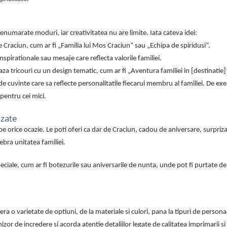
enumarate moduri, iar creativitatea nu are limite. Iata cateva idei:
 Craciun, cum ar fi „Familia lui Mos Craciun” sau „Echipa de spiridusi”.
nspirationale sau mesaje care reflecta valorile familiei.
a tricouri cu un design tematic, cum ar fi „Aventura familiei in [destinatie]
e cuvinte care sa reflecte personalitatile fiecarui membru al familiei. De ex
pentru cei mici.
izate
e orice ocazie. Le poti oferi ca dar de Craciun, cadou de aniversare, surpriz
ebra unitatea familiei.
ale, cum ar fi botezurile sau aniversarile de nunta, unde pot fi purtate de 
ra o varietate de optiuni, de la materiale si culori, pana la tipuri de persona
nizor de incredere si acorda atentie detaliilor legate de calitatea imprimarii si 