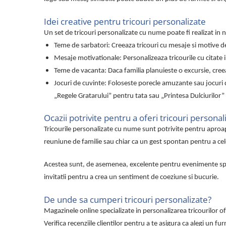
Cadouri pentru Doctori
Cadouri pentru Sfânta Maria
Idei creative pentru tricouri personalizate
Martisoare
Un set de tricouri personalizate cu nume poate fi realizat in n
Teme de sarbatori: Creeaza tricouri cu mesaje si motive de
Mesaje motivationale: Personalizeaza tricourile cu citate i
Teme de vacanta: Daca familia planuieste o excursie, creeaz
Jocuri de cuvinte: Foloseste porecle amuzante sau jocuri d
„Regele Gratarului” pentru tata sau „Printesa Dulciurilor” 
Ocazii potrivite pentru a oferi tricouri personal
Tricourile personalizate cu nume sunt potrivite pentru aproap
reuniune de familie sau chiar ca un gest spontan pentru a cel
Acestea sunt, de asemenea, excelente pentru evenimente speci
invitatii pentru a crea un sentiment de coeziune si bucurie.
De unde sa cumperi tricouri personalizate?
Magazinele online specializate in personalizarea tricourilor ofe
Verifica recenziile clientilor pentru a te asigura ca alegi un fur