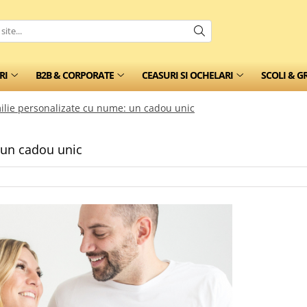
RI
B2B & CORPORATE
CEASURI SI OCHELARI
SCOLI & G
milie personalizate cu nume: un cadou unic
 un cadou unic