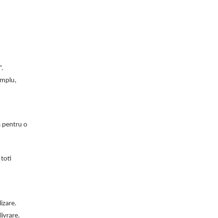
”.
emplu,
a pentru o
toti
lizare.
livrare.