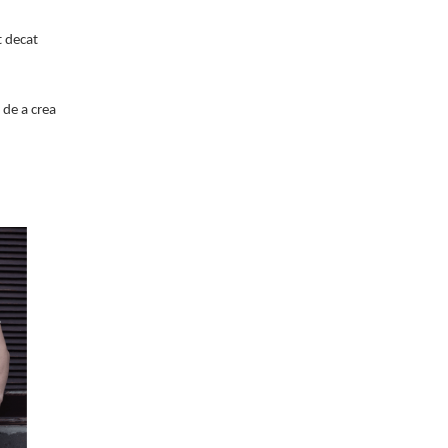
t decat
 de a crea