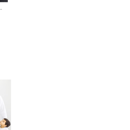
SET CARIOCI LAVABILE
SET TRICOURI FAMILY MAMA
Ă ȘI
CARIOCA - 12 CULORI
TATA SI COPIL CU TEMATICA DE
19,00 Lei
135,00 Lei
CRACIUN MERRY CHRISTMAS,
PENTRU UN CRACIUN DE
POVESTE
ADAUGA IN COS
Configureaza