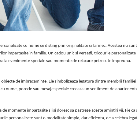
 personalizate cu nume se disting prin originalitate si farmec. Acestea nu sun
irilor impartasite in familie. Un cadou unic si versatil, tricourile personalizate 
 pana la evenimente speciale sau momente de relaxare petrecute impreuna.
obiecte de imbracaminte. Ele simbolizeaza legatura dintre membrii familiei
area cu nume, porecle sau mesaje speciale creeaza un sentiment de apartenenta
a de momente impartasite si isi doresc sa pastreze aceste amintiri vii. Fie ca
ourile personalizate sunt o modalitate simpla, dar eficienta, de a celebra lega