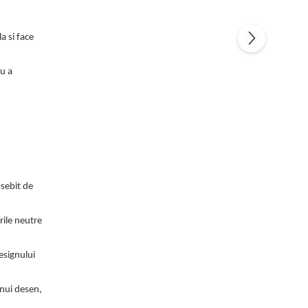
a si face
ru a
osebit de
rile neutre
esignului
nui desen,