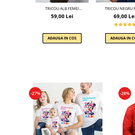
TRICOU ALB FEMEI
TRICOU NEGRU 
PERSONALIZAT CU O POZĂ ȘI
PERSONALIZAT CU O
59,00 Lei
69,00 Le
TEXT
TEXT
ADAUGA IN COS
ADAUGA IN C
-27%
-28%