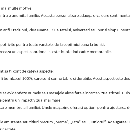
n mai multe motive:
 pentru o anumita familie. Aceasta personalizare adauga o valoare sentimental
 ar fi Craciunul, Ziua Mamei, Ziua Tatalui, aniversari sau pur si simplu pent
 potrivite pentru toate varstele, de la copii mici pana la bunici.
 creeaza un aspect coordonat si estetic, oferind cadre memorabile.
nt sa tii cont de cateva aspecte:
ar fi bumbacul 100%, care sunt confortabile si durabile. Acest aspect este de
 sa evidentieze numele sau mesajele alese fara a incarca vizual tricoul. Culo
nte pentru un impact vizual mai mare.
ecare membru al familiei. Unele magazine ofera si optiuni pentru ajustarea d
le amuzante sau titluri precum „Mama”, „Tata” sau „Juniorul”. Adaugarea u
inalitate.