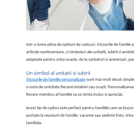
Lenjerii de pat pentru copii
Cadouri Cuplu
Fashion
Pijamale de CRACIUN
Pijamale de dama
Pijamale de barbati
Intr-o lume plina de optiuni de cadouri, tricourile de familie
Halate si capoate
articole vestimentare, ci simboluri ale unitatii, iubirii si amint
Pijamale
adaptate pentru orice ocazie, de la sarbatori si aniversari,
WINTER Collection
Un simbol al unitatii si iubirii
Halate si pijamale Family
Tricourile de familie personalizate
sunt mai mult decat simple 
Incaltaminte
o nota de unicitate fiecarei intalniri sau ocazii. Personaliz
Seturi elegante femei
fiecare membru al familiei sa se simta inclus si apreciat.
Umbrele
Pijamale de copii
Acest tip de cadou este perfect pentru familiile care se bucur
Pijamale BIG SIZE femei
purtate la reuniuni de familie, vacante sau sedinte foto, tric
Cadouri ocazii speciale
familiala.
Tricouri de craciun