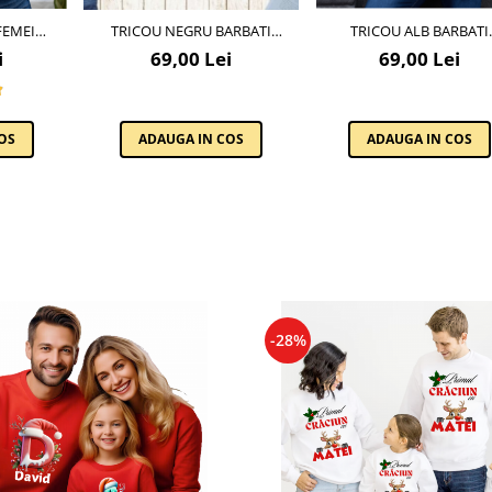
FEMEI
TRICOU NEGRU BARBATI
TRICOU ALB BARBATI
 POZĂ ȘI
PERSONALIZAT CU O POZĂ ȘI
PERSONALIZAT CU O POZ
i
69,00 Lei
69,00 Lei
TEXT
TEXT
OS
ADAUGA IN COS
ADAUGA IN COS
-28%