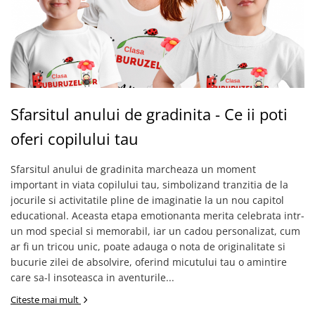
Cadouri pentru Doctori
Cadouri pentru Sfânta Maria
Martisoare
Sfarsitul anului de gradinita - Ce ii poti
oferi copilului tau
Sfarsitul anului de gradinita marcheaza un moment
important in viata copilului tau, simbolizand tranzitia de la
jocurile si activitatile pline de imaginatie la un nou capitol
educational. Aceasta etapa emotionanta merita celebrata intr-
un mod special si memorabil, iar un cadou personalizat, cum
ar fi un tricou unic, poate adauga o nota de originalitate si
bucurie zilei de absolvire, oferind micutului tau o amintire
care sa-l insoteasca in aventurile...
Citeste mai mult