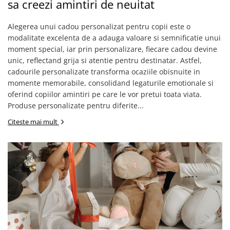
sa creezi amintiri de neuitat
Etichete scolare
Cadouri barbati
Alegerea unui cadou personalizat pentru copii este o
Sepci personalizate
Seturi cadou barbati
modalitate excelenta de a adauga valoare si semnificatie unui
Seturi cadou barbati portofel si curea
Bannere personalizate scoli si gradinite
moment special, iar prin personalizare, fiecare cadou devine
Ceasuri pentru EL
Caserole personalizate sandwich
unic, reflectand grija si atentie pentru destinatar. Astfel,
Cadouri craciun barbati
cadourile personalizate transforma ocaziile obisnuite in
Saculeti personalizati
momente memorabile, consolidand legaturile emotionale si
Cadouri personalizate barbati
Sticla de apa personalizata
oferind copiilor amintiri pe care le vor pretui toata viata.
Cadouri copii
Produse personalizate pentru diferite...
Agende si caiete personalizate
Caciuli copii
Citeste mai mult
Cadouri copii bebelusi 0+
Lenjerii de pat Disney
Cadouri copii 1 an
Cadouri craciun copii
Colectia Disney
Sticlă pentru apa Personalizată
Sepci personalizate
Seturi cadou pentru copii KID's Collection