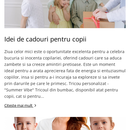
Tricouri de cuplu Valentine's Day
Valentine's Day
Cadouri pentru Bunici
Cadouri pentru Nasi si Fini
Cadouri Craciun
Idei de cadouri pentru copii
Cadouri pentru Mama
Cadouri pentru profesori sau absolventi
Ziua celor mici este o oportunitate excelenta pentru a celebra
Cadouri Back to school
bucuria si inocenta copilariei, oferind cadouri care sa aduca
zambete si sa creeze amintiri pretioase. Este un moment
Cadouri de Paște
ideal pentru a arata aprecierea fata de energia si entuziasmul
Cadouri Traditionale Romanesti
copiilor, insa si pentru a-i incuraja sa exploreze si sa invete
8 Martie
prin darurile pe care le primesc. Tricou personalizat -
Cadouri pentru CUPLU El & Ea
"Summer Vibe" Tricoul din bumbac, disponibil atat pentru
Cadouri Iubitori de animale
copii, cat si pentru...
Cadouri GRAVIDE
Citeste mai mult
Cadouri pentru sportivi
Cadouri Pensionare
Cadouri Colegi, sefi sau angajati