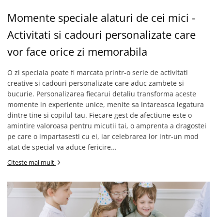
Lenjerii de pat pentru copii
Momente speciale alaturi de cei mici -
Cadouri Cuplu
Fashion
Activitati si cadouri personalizate care
Pijamale de CRACIUN
vor face orice zi memorabila
Pijamale de dama
Pijamale de barbati
O zi speciala poate fi marcata printr-o serie de activitati
Halate si capoate
creative si cadouri personalizate care aduc zambete si
bucurie. Personalizarea fiecarui detaliu transforma aceste
Pijamale
momente in experiente unice, menite sa intareasca legatura
WINTER Collection
dintre tine si copilul tau. Fiecare gest de afectiune este o
Halate si pijamale Family
amintire valoroasa pentru micutii tai, o amprenta a dragostei
Incaltaminte
pe care o impartasesti cu ei, iar celebrarea lor intr-un mod
Seturi elegante femei
atat de special va aduce fericire...
Umbrele
Citeste mai mult
Pijamale de copii
Pijamale BIG SIZE femei
Cadouri ocazii speciale
Tricouri de craciun