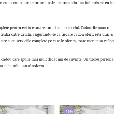
i recunoscut pentru eforturile sale, incurajandu-l sa imbratiseze cu i
plete pentru cei in cautarea unui cadou special. Cadourile noastre
tentia catre detalii, asigurandu-te ca fiecare cadou oferit este unic si
e si cu serviciile complete pe care le oferim, toate menite sa reflec
un cadou care spune mai mult decat mii de cuvinte. Un tricou personal
tat micutului tau absolvent.
-15%