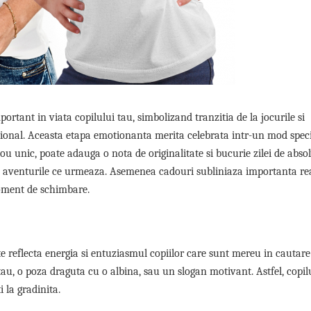
tant in viata copilului tau, simbolizand tranzitia de la jocurile si
ational. Aceasta etapa emotionanta merita celebrata intr-un mod speci
u unic, poate adauga o nota de originalitate si bucurie zilei de absol
in aventurile ce urmeaza. Asemenea cadouri subliniaza importanta rea
 moment de schimbare.
te reflecta energia si entuziasmul copiilor care sunt mereu in cautare
tau, o poza draguta cu o albina, sau un slogan motivant. Astfel, copil
 la gradinita.