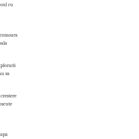
coul cu
o comoara
oala
xplorarii
au sa
 crestere
roscute
tapa