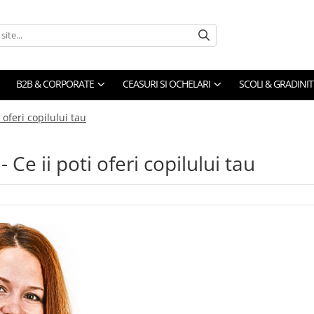
B2B & CORPORATE
CEASURI SI OCHELARI
SCOLI & GRADINIT
 oferi copilului tau
- Ce ii poti oferi copilului tau