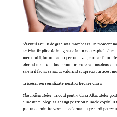
Lenjerii de pat pentru copii
Cadouri Cuplu
Fashion
Pijamale de CRACIUN
Pijamale de dama
Pijamale de barbati
Sfarsitul anului de gradinita marcheaza un moment impor
Halate si capoate
activitatile pline de imaginatie la un nou capitol educ
Pijamale
memorabil, iar un cadou personalizat, cum ar fi un trico
WINTER Collection
oferind micutului tau o amintire care sa-l insoteasca 
Halate si pijamale Family
sale si il fac sa se simta valorizat si apreciat in acest
Incaltaminte
Seturi elegante femei
Tricouri personalizate pentru fiecare clasa
Umbrele
Pijamale de copii
Clasa Albinutelor
: Tricoul pentru Clasa Albinutelor poa
Pijamale BIG SIZE femei
cunostinte. Alege sa adaugi pe tricou numele copilului 
Cadouri ocazii speciale
pastra o amintire vesela si colorata despre anii petrecuti
Tricouri de craciun