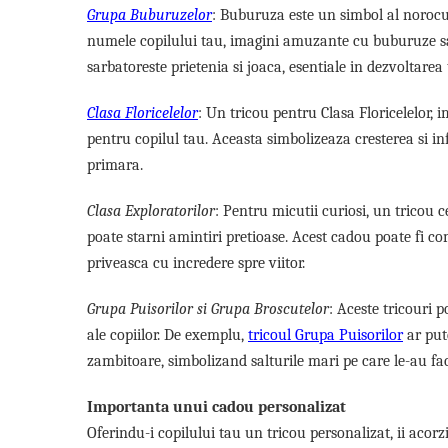
Tricouri de cuplu Valentine's Day
Grupa Buburuzelor
: Buburuza este un simbol al norocul
Valentine's Day
numele copilului tau, imagini amuzante cu buburuze sau 
Cadouri pentru Bunici
sarbatoreste prietenia si joaca, esentiale in dezvoltarea
Cadouri pentru Nasi si Fini
Clasa Floricelelor
: Un tricou pentru Clasa Floricelelor, 
Cadouri Craciun
pentru copilul tau. Aceasta simbolizeaza cresterea si in
Cadouri pentru Mama
primara.
Cadouri pentru profesori sau absolventi
Cadouri Back to school
Clasa Exploratorilor
: Pentru micutii curiosi, un tricou c
Cadouri de Paște
poate starni amintiri pretioase. Acest cadou poate fi com
Cadouri Traditionale Romanesti
priveasca cu incredere spre viitor.
8 Martie
Cadouri pentru CUPLU El & Ea
Grupa Puisorilor si Grupa Broscutelor
: Aceste tricouri 
Cadouri Iubitori de animale
ale copiilor. De exemplu,
tricoul Grupa Puisorilor
ar put
Cadouri GRAVIDE
zambitoare, simbolizand salturile mari pe care le-au fac
Cadouri pentru sportivi
Cadouri Pensionare
Importanta unui cadou personalizat
Cadouri Colegi, sefi sau angajati
Oferindu-i copilului tau un tricou personalizat, ii acorz