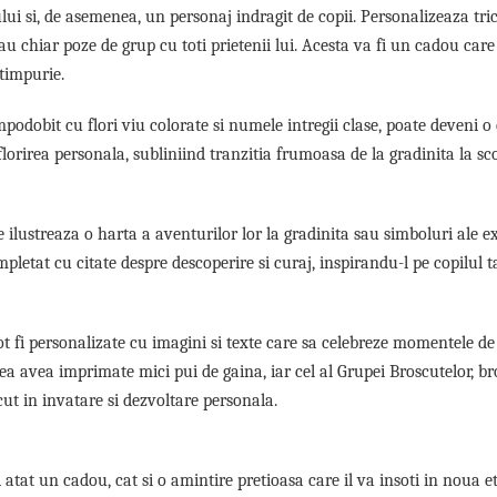
ui si, de asemenea, un personaj indragit de copii. Personalizeaza tri
chiar poze de grup cu toti prietenii lui. Acesta va fi un cadou care
 timpurie.
impodobit cu flori viu colorate si numele intregii clase, poate deveni 
florirea personala, subliniind tranzitia frumoasa de la gradinita la sc
e ilustreaza o harta a aventurilor lor la gradinita sau simboluri ale e
pletat cu citate despre descoperire si curaj, inspirandu-l pe copilul t
pot fi personalizate cu imagini si texte care sa celebreze momentele de
ea avea imprimate mici pui de gaina, iar cel al Grupei Broscutelor, b
ut in invatare si dezvoltare personala.
i atat un cadou, cat si o amintire pretioasa care il va insoti in noua e