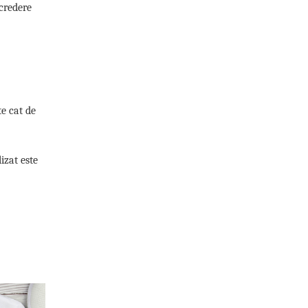
ncredere
te cat de
izat este