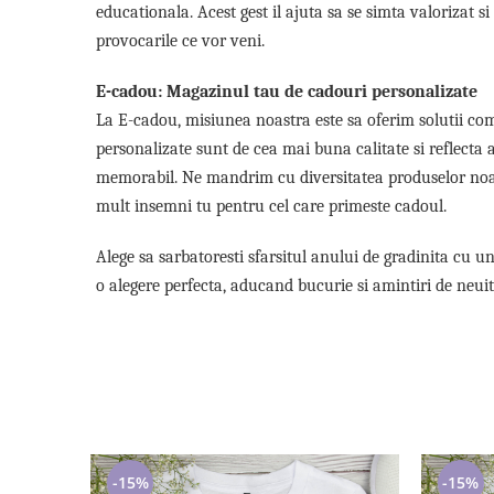
Cadouri pentru Doctori
educationala. Acest gest il ajuta sa se simta valorizat s
Cadouri pentru Sfânta Maria
provocarile ce vor veni.
Martisoare
E-cadou: Magazinul tau de cadouri personalizate
La E-cadou, misiunea noastra este sa oferim solutii com
personalizate sunt de cea mai buna calitate si reflecta a
memorabil. Ne mandrim cu diversitatea produselor noastr
mult insemni tu pentru cel care primeste cadoul.
Alege sa sarbatoresti sfarsitul anului de gradinita cu 
o alegere perfecta, aducand bucurie si amintiri de neui
-15%
-15%