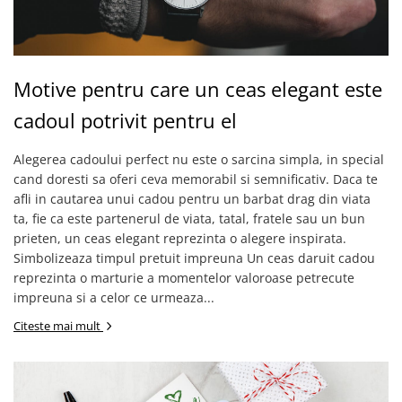
Tricouri de cuplu Valentine's Day
Valentine's Day
Cadouri pentru Bunici
Cadouri pentru Nasi si Fini
Motive pentru care un ceas elegant este
Cadouri Craciun
cadoul potrivit pentru el
Cadouri pentru Mama
Cadouri pentru profesori sau absolventi
Alegerea cadoului perfect nu este o sarcina simpla, in special
Cadouri Back to school
cand doresti sa oferi ceva memorabil si semnificativ. Daca te
afli in cautarea unui cadou pentru un barbat drag din viata
Cadouri de Paște
ta, fie ca este partenerul de viata, tatal, fratele sau un bun
Cadouri Traditionale Romanesti
prieten, un ceas elegant reprezinta o alegere inspirata.
8 Martie
Simbolizeaza timpul pretuit impreuna Un ceas daruit cadou
Cadouri pentru CUPLU El & Ea
reprezinta o marturie a momentelor valoroase petrecute
Cadouri Iubitori de animale
impreuna si a celor ce urmeaza...
Cadouri GRAVIDE
Citeste mai mult
Cadouri pentru sportivi
Cadouri Pensionare
Cadouri Colegi, sefi sau angajati