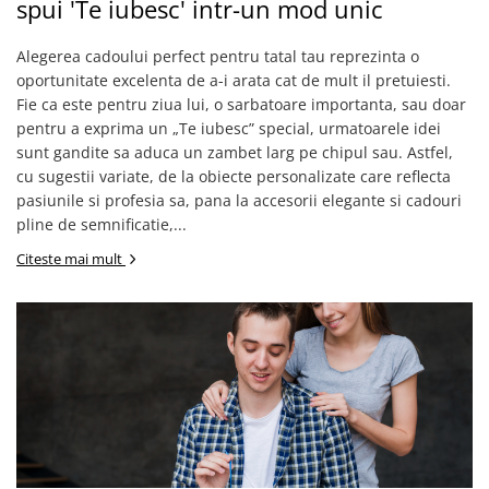
spui 'Te iubesc' intr-un mod unic
Etichete scolare
Cadouri barbati
Alegerea cadoului perfect pentru tatal tau reprezinta o
Sepci personalizate
Seturi cadou barbati
oportunitate excelenta de a-i arata cat de mult il pretuiesti.
Seturi cadou barbati portofel si curea
Bannere personalizate scoli si gradinite
Fie ca este pentru ziua lui, o sarbatoare importanta, sau doar
Ceasuri pentru EL
Caserole personalizate sandwich
pentru a exprima un „Te iubesc” special, urmatoarele idei
Cadouri craciun barbati
sunt gandite sa aduca un zambet larg pe chipul sau. Astfel,
Saculeti personalizati
cu sugestii variate, de la obiecte personalizate care reflecta
Cadouri personalizate barbati
Sticla de apa personalizata
pasiunile si profesia sa, pana la accesorii elegante si cadouri
Cadouri copii
pline de semnificatie,...
Agende si caiete personalizate
Caciuli copii
Citeste mai mult
Cadouri copii bebelusi 0+
Lenjerii de pat Disney
Cadouri copii 1 an
Cadouri craciun copii
Colectia Disney
Sticlă pentru apa Personalizată
Sepci personalizate
Seturi cadou pentru copii KID's Collection