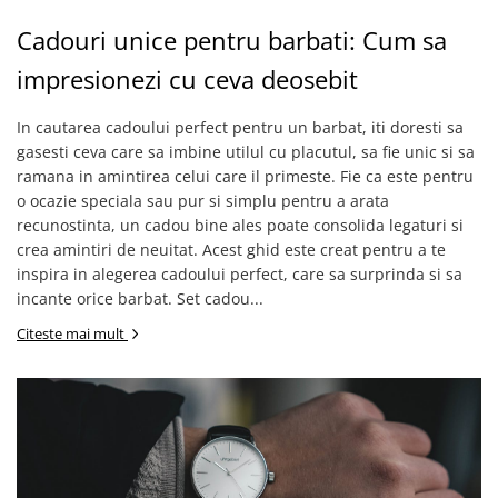
Lenjerii de pat pentru copii
Cadouri unice pentru barbati: Cum sa
Cadouri Cuplu
Fashion
impresionezi cu ceva deosebit
Pijamale de CRACIUN
In cautarea cadoului perfect pentru un barbat, iti doresti sa
Pijamale de dama
gasesti ceva care sa imbine utilul cu placutul, sa fie unic si sa
Pijamale de barbati
ramana in amintirea celui care il primeste. Fie ca este pentru
Halate si capoate
o ocazie speciala sau pur si simplu pentru a arata
Pijamale
recunostinta, un cadou bine ales poate consolida legaturi si
WINTER Collection
crea amintiri de neuitat. Acest ghid este creat pentru a te
inspira in alegerea cadoului perfect, care sa surprinda si sa
Halate si pijamale Family
incante orice barbat. Set cadou...
Incaltaminte
Citeste mai mult
Seturi elegante femei
Umbrele
Pijamale de copii
Pijamale BIG SIZE femei
Cadouri ocazii speciale
Tricouri de craciun