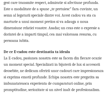
Cadouri pentru Doctori
gest care transmite respect, admiratie si afectiune profunda.
Cadouri pentru Sfânta Maria
Este o modalitate de a spune „te pretuiesc” fara cuvinte, un
Martisoare
semn al legaturii speciale dintre voi. Acest cadou va sta ca
marturie a unui moment pretios si va adauga o noua
dimensiune relatiei voastre. Asadar, un ceas este o expresie a
dorintei de a imparti timpul, cea mai valoroasa resursa, cu
persoana iubita.
De ce E-cadou este destinatia ta ideala
La E-cadou, pasiunea noastra este sa facem din fiecare ocazie
un moment special. Specializati in bijuterii de lux si accesorii
deosebite, ne dedicam oferirii unor cadouri care impresioneaza
si exprima emotii profunde. Echipa noastra este pregatita sa
imbunatateasca experienta de cumparaturi online, prin
promptitudine, seriozitate si un nivel inalt de profesionalism.