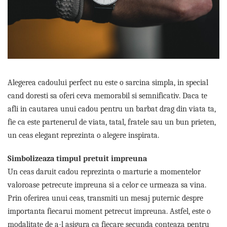
Etichete scolare
Cadouri barbati
Sepci personalizate
Seturi cadou barbati
Seturi cadou barbati portofel si curea
Bannere personalizate scoli si gradinite
Ceasuri pentru EL
Caserole personalizate sandwich
Cadouri craciun barbati
Saculeti personalizati
Cadouri personalizate barbati
Alegerea cadoului perfect nu este o sarcina simpla, in special
Sticla de apa personalizata
Cadouri copii
cand doresti sa oferi ceva memorabil si semnificativ. Daca te
Agende si caiete personalizate
afli in cautarea unui cadou pentru un barbat drag din viata ta,
Caciuli copii
fie ca este partenerul de viata, tatal, fratele sau un bun prieten,
Cadouri copii bebelusi 0+
un ceas elegant reprezinta o alegere inspirata.
Lenjerii de pat Disney
Cadouri copii 1 an
Simbolizeaza timpul pretuit impreuna
Cadouri craciun copii
Un ceas daruit cadou reprezinta o marturie a momentelor
Colectia Disney
valoroase petrecute impreuna si a celor ce urmeaza sa vina.
Sticlă pentru apa Personalizată
Prin oferirea unui ceas, transmiti un mesaj puternic despre
Sepci personalizate
importanta fiecarui moment petrecut impreuna. Astfel, este o
Seturi cadou pentru copii KID's Collection
modalitate de a-l asigura ca fiecare secunda conteaza pentru