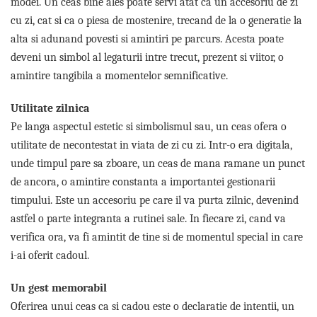
modei. Un ceas bine ales poate servi atat ca un accesoriu de zi
Tricouri de cuplu Valentine's Day
cu zi, cat si ca o piesa de mostenire, trecand de la o generatie la
Valentine's Day
alta si adunand povesti si amintiri pe parcurs. Acesta poate
Cadouri pentru Bunici
deveni un simbol al legaturii intre trecut, prezent si viitor, o
Cadouri pentru Nasi si Fini
amintire tangibila a momentelor semnificative.
Cadouri Craciun
Cadouri pentru Mama
Utilitate zilnica
Cadouri pentru profesori sau absolventi
Pe langa aspectul estetic si simbolismul sau, un ceas ofera o
Cadouri Back to school
utilitate de necontestat in viata de zi cu zi. Intr-o era digitala,
Cadouri de Paște
unde timpul pare sa zboare, un ceas de mana ramane un punct
Cadouri Traditionale Romanesti
de ancora, o amintire constanta a importantei gestionarii
8 Martie
timpului. Este un accesoriu pe care il va purta zilnic, devenind
Cadouri pentru CUPLU El & Ea
astfel o parte integranta a rutinei sale. In fiecare zi, cand va
Cadouri Iubitori de animale
verifica ora, va fi amintit de tine si de momentul special in care
Cadouri GRAVIDE
i-ai oferit cadoul.
Cadouri pentru sportivi
Cadouri Pensionare
Un gest memorabil
Cadouri Colegi, sefi sau angajati
Oferirea unui ceas ca si cadou este o declaratie de intentii, un