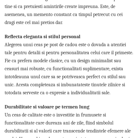
Lenjerii de pat pentru copii
tine si ca pretuiesti amintirile create impreuna. Este, de
Cadouri Cuplu
asemenea, un memento constant ca timpul petrecut cu cei
Fashion
dragi este cel mai pretios dar.
Pijamale de CRACIUN
Reflecta eleganta si stilul personal
Pijamale de dama
Alegerea unui ceas pe post de cadou este o dovada a atentiei
Pijamale de barbati
tale pentru detalii si pentru personalitatea celui care il primeste.
Halate si capoate
Fie ca prefera modele clasice, cu un design minimalist sau
Pijamale
ceasuri mai robuste, cu functionalitati suplimentare, exista
WINTER Collection
intotdeauna unul care sa se potriveasca perfect cu stilul sau
Halate si pijamale Family
unic. Acesta completeaza si imbunatateste tinutele zilnice si
Incaltaminte
totodata serveste ca o expresie a individualitatii sale.
Seturi elegante femei
Umbrele
Durabilitate si valoare pe termen lung
Pijamale de copii
Un ceas de calitate este o investitie in frumusete si
Pijamale BIG SIZE femei
functionalitate care dureaza ani de zile, fiind simbolul
Cadouri ocazii speciale
durabilitatii si al valorii care transcende tendintele efemere ale
Tricouri de craciun