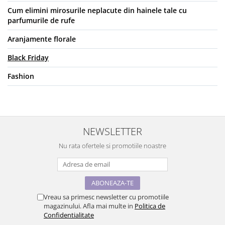
Tricouri de cuplu Valentine's Day
Cum elimini mirosurile neplacute din hainele tale cu
Valentine's Day
parfumurile de rufe
Cadouri pentru Bunici
Aranjamente florale
Cadouri pentru Nasi si Fini
Black Friday
Cadouri Craciun
Cadouri pentru Mama
Fashion
Cadouri pentru profesori sau absolventi
Cadouri Back to school
Cadouri de Paște
Cadouri Traditionale Romanesti
NEWSLETTER
8 Martie
Nu rata ofertele si promotiile noastre
Cadouri pentru CUPLU El & Ea
Cadouri Iubitori de animale
Cadouri GRAVIDE
Cadouri pentru sportivi
Vreau sa primesc newsletter cu promotiile
Cadouri Pensionare
magazinului. Afla mai multe in
Politica de
Confidentialitate
Cadouri Colegi, sefi sau angajati