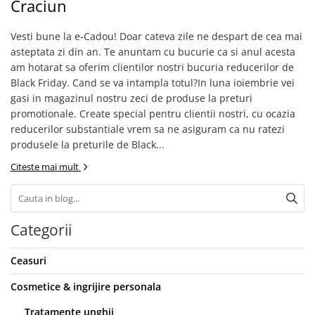
Craciun
Etichete scolare
Cadouri barbati
Vesti bune la e-Cadou! Doar cateva zile ne despart de cea mai
Sepci personalizate
Seturi cadou barbati
asteptata zi din an. Te anuntam cu bucurie ca si anul acesta
Seturi cadou barbati portofel si curea
Bannere personalizate scoli si gradinite
am hotarat sa oferim clientilor nostri bucuria reducerilor de
Ceasuri pentru EL
Caserole personalizate sandwich
Black Friday. Cand se va intampla totul?In luna ioiembrie vei
Cadouri craciun barbati
gasi in magazinul nostru zeci de produse la preturi
Saculeti personalizati
promotionale. Create special pentru clientii nostri, cu ocazia
Cadouri personalizate barbati
Sticla de apa personalizata
reducerilor substantiale vrem sa ne asiguram ca nu ratezi
Cadouri copii
produsele la preturile de Black...
Agende si caiete personalizate
Caciuli copii
Citeste mai mult
Cadouri copii bebelusi 0+
Lenjerii de pat Disney
Cadouri copii 1 an
Categorii
Cadouri craciun copii
Colectia Disney
Ceasuri
Sticlă pentru apa Personalizată
Sepci personalizate
Cosmetice & ingrijire personala
Seturi cadou pentru copii KID's Collection
Tratamente unghii