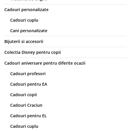
Lenjerii de pat pentru copii
Cadouri Cuplu
Cadouri personalizate
Fashion
Cadouri cuplu
Pijamale de CRACIUN
Cani personalizate
Pijamale de dama
Bijuterii si accesorii
Pijamale de barbati
Halate si capoate
Colectia Disney pentru copii
Pijamale
Cadouri aniversare pentru diferite ocazii
WINTER Collection
Halate si pijamale Family
Cadouri profesori
Incaltaminte
Cadouri pentru EA
Seturi elegante femei
Cadouri copii
Umbrele
Pijamale de copii
Cadouri Craciun
Pijamale BIG SIZE femei
Cadouri pentru EL
Cadouri ocazii speciale
Cadouri cuplu
Tricouri de craciun