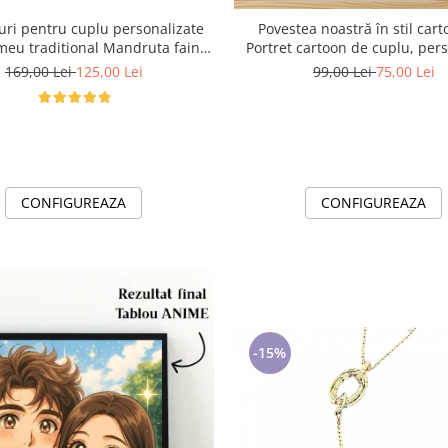
ouri pentru cuplu personalizate
Povestea noastră în stil car
aditional Mandruta faina
Portret cartoon de cuplu, pers
VD24453
din fotografie - Cadoul ideal
169,00 Lei
125,00 Lei
99,00 Lei
75,00 Lei
familie
CONFIGUREAZA
CONFIGUREAZA
-15%