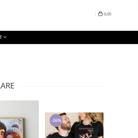
0,00
E
LARE
-25%
-26%