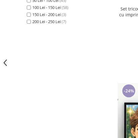
50 Lei - 100 Lei
(45)
Cadouri pentru Doctori
100 Lei - 150 Lei
(58)
Set tric
Cadouri pentru Sfânta Maria
cu imprimeu tr
150 Lei - 200 Lei
(3)
Martisoare
200 Lei - 250 Lei
(7)
-24%