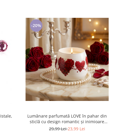
-20%
Lumânare parfumată LOVE în pahar din
istale,
sticlă cu design romantic și inimioare
roșii,
29,99 Lei
23,99 Lei