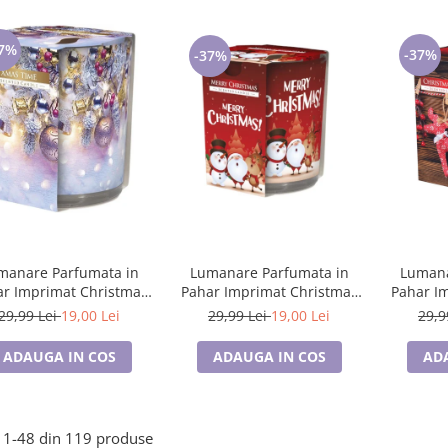
7%
-37%
-37%
manare Parfumata in
Lumanare Parfumata in
Lumana
r Imprimat Christmas
Pahar Imprimat Christmas
Pahar I
ift, 22 Ore sn72s-01
Gift, 22 Ore sn72s-09
G
29,99 Lei
19,00 Lei
29,99 Lei
19,00 Lei
29,9
ADAUGA IN COS
ADAUGA IN COS
AD
1-
48
din
119
produse