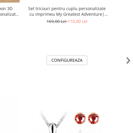
toon 3D
Set tricouri pentru cuplu personalizate
onalizat
cu imprimeu My Greatest Adventure|
 pentru
Valentine’s Day ❤️
169,00 Lei
110,00 Lei
CONFIGUREAZA