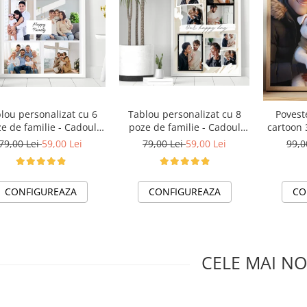
lou personalizat cu 6
Tablou personalizat cu 8
Poveste
e de familie - Cadoul
poze de familie - Cadoul
cartoon 
l pentru familie TA4_P8
ideal pentru familie TA4_P3
de cuplu
79,00 Lei
59,00 Lei
79,00 Lei
59,00 Lei
99,0
Happy Family
Our Happy Day
fotogra
pe
CONFIGUREAZA
CONFIGUREAZA
CO
CELE MAI NO