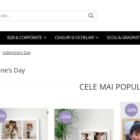
B2B & CORPORATE
CEASURI SI OCHELARI
SCOLI & GRADINIT
/
Valentine's Day
ine's Day
CELE MAI POPU
-24%
5%
-25%