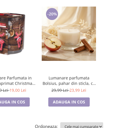
-20%
-20%
re Parfumata in
Lumanare parfumata
Tricou pe
mprimat Christmas
Bolsius, pahar din sticla, cu
Valentine’s 
ift, 22 Ore
aroma de mere coapte plus
poza voastr
9 Lei
19,00 Lei
29,99 Lei
23,99 Lei
99,00 Le
scortisoara
AUGA IN COS
ADAUGA IN COS
CONFI
Ordoneaza: