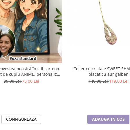
ovestea noastră în stil cartoon
Colier cu cristale SWEET SHA
alizat
placat cu aur galben
tografie - Cadoul ideal pentru
99,00 Lei
75,00 Lei
140,00 Lei
119,00 Lei
familie
CONFIGUREAZA
ADAUGA IN COS