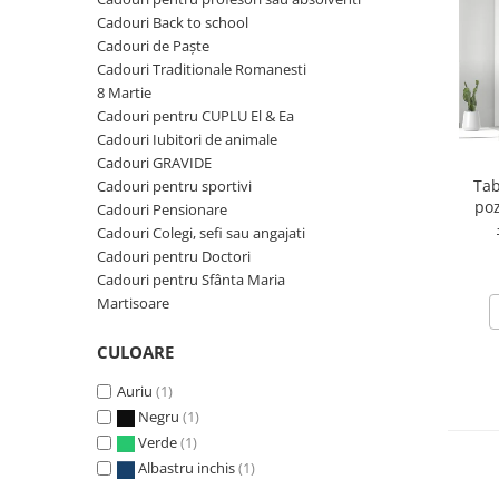
Cadouri Back to school
Etichete scolare
Cadouri barbati
Cadouri de Paște
Sepci personalizate
Seturi cadou barbati
Cadouri Traditionale Romanesti
8 Martie
Seturi cadou barbati portofel si curea
Bannere personalizate scoli si gradinite
Cadouri pentru CUPLU El & Ea
Ceasuri pentru EL
Caserole personalizate sandwich
Cadouri Iubitori de animale
Cadouri craciun barbati
Saculeti personalizati
Cadouri GRAVIDE
Cadouri personalizate barbati
Tab
Cadouri pentru sportivi
Sticla de apa personalizata
poz
Cadouri copii
Cadouri Pensionare
idea
Agende si caiete personalizate
Cadouri Colegi, sefi sau angajati
Caciuli copii
Cadouri pentru Doctori
Cadouri copii bebelusi 0+
Cadouri pentru Sfânta Maria
Lenjerii de pat Disney
Martisoare
Cadouri copii 1 an
CULOARE
Cadouri craciun copii
Colectia Disney
Auriu
(1)
Negru
(1)
Sticlă pentru apa Personalizată
Verde
(1)
Sepci personalizate
Albastru inchis
(1)
Seturi cadou pentru copii KID's Collection