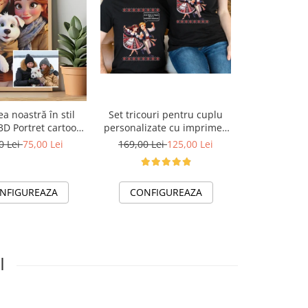
Set tricouri pentru cuplu
a noastră în stil
Tablou pers
personalizate cu imprimeu
3D Portret cartoon
poze de fam
traditional Mandruta faina
, personalizat din
ideal pentru 
169,00 Lei
125,00 Lei
0 Lei
75,00 Lei
79,00 Le
VD24453
fie - Cadoul ideal
Happy
ntru familie
CONFIGUREAZA
NFIGUREAZA
CONFI
I